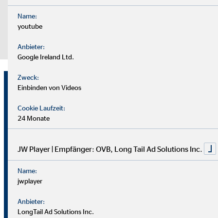
Datenschutzerklärung.
Name:
Zustimmung zum "ProvenExpert | Empfänger: OVB, Expert System
youtube
Datenschutz
|
Impressum
Anbieter:
Google Ireland Ltd.
Zweck:
Ben Weichelt
Einbinden von Videos
Bezirksleiter für die OVB
Cookie Laufzeit:
Vermögensberatung AG
24 Monate
Händelallee 21
01309 Dresden
JW Player | Empfänger: OVB, Long Tail Ad Solutions Inc.
Name:
+49 0341 4624824
jwplayer
+49 160 1823088
Anbieter:
ben.weichelt@ovb.de
LongTail Ad Solutions Inc.