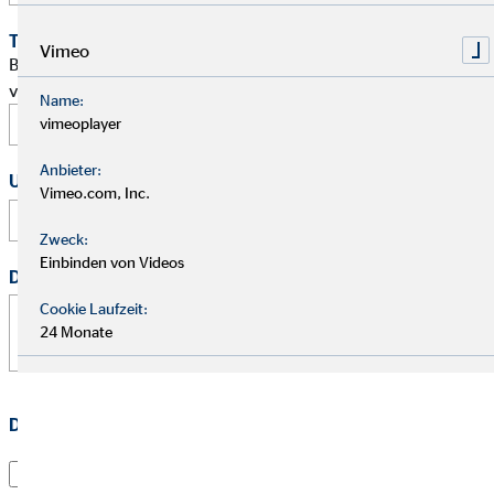
Terminwunsch
Vimeo
Bitte schlage mir einen Termin für ein persönliches Gespräch
vor.
Name:
vimeoplayer
Anbieter:
Uhrzeit
Vimeo.com, Inc.
:
Zweck:
Einbinden von Videos
Deine Nachricht
*
Cookie Laufzeit:
24 Monate
Datenschutz
*
Ich habe die
Datenschutzerklärung
gelesen und willige
darin ein, dass die OVB Vermögensberatung AG die von