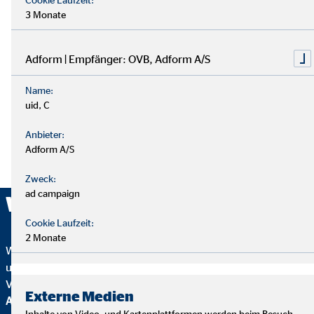
3 Monate
Adform | Empfänger: OVB, Adform A/S
Name:
uid, C
Anbieter:
Adform A/S
Zweck:
ad campaign
Wir sind ausgezeichnet!
Cookie Laufzeit:
2 Monate
Wir wurden mehrfach ausgezeichnet – ein starkes Zeichen für
unser Engagement in Qualität, Fairness und Nachhaltigkeit.
Von
Focus Mone
y
wurden wir für
Top
Externe Medien
Altersvorsorgeberatung und als fairster Finanzvertrieb
Inhalte von Video- und Kartenplattformen werden beim Besuch