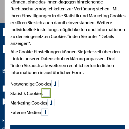
können, ohne das Ihnen dagegen hinreichende
Rechtsschutzmöglichkeiten zur Verfügung stehen. Mit
Ihren Einwilligungen in die Statistik und Marketing Cookies
erklären Sie sich auch damit einverstanden. Weitere
Ben Weichelt —
individuelle Einstellungsmöglichkeiten und Informationen
zu den eingesetzten Cookies finden Sie unter "Details
anzeigen".
Dresden
Alle Cookie-Einstellungen können Sie jederzeit über den
Link in unserer Datenschutzerklärung anpassen. Dort
finden Sie auch alle weiteren rechtlich erforderlichen
Bezirksleiter für die OVB Vermögensberatung AG
Informationen in ausführlicher Form.
Notwendige Cookies
Fachchinesisch werden Sie
Statistik Cookies
bei mir nicht hören.
Marketing Cookies
Externe Medien
Finanzen sind ungefähr so sexy wie ein Besuch beim Zahnarzt –
absolut!