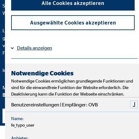
Alle Cookies akzeptieren
Solltest du dich trotzdem darum kümmern? Auf jeden Fall.
Wann ist der richtige Zeitpunkt? Jetzt.
Ausgewählte Cookies akzeptieren
Lass uns gemeinsam optimieren, was du bereits hast, und
gezielt ergänzen, was du wirklich brauchst. Ehrlich,
verständlich und auf Augenhöhe – ohne unnötiges
Details anzeigen
Fachchinesisch, dafür passgenau auf dich zugeschnitten.
Impressum
Datenschutz
|
Ich freue mich auf deine Kontaktaufnahme.
Notwendige Cookies
Notwendige Cookies ermöglichen grundlegende Funktionen und
Mit besten Grüßen
sind für die einwandfreie Funktion der Website erforderlich. Die
Deaktivierung kann die Funktion der Webseite einschränken.
Ben Weichelt
Benutzereinstellungen | Empfänger: OVB
Kontakt aufnehmen
Name:
fe_typo_user
Anbieter: