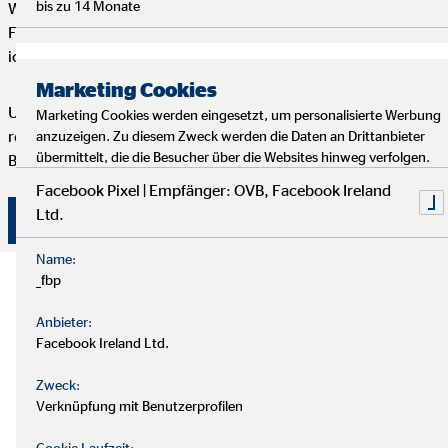
bis zu 14 Monate
Wir starten mit einem entspannten Analysegespräch, um deine
Finanzen und Ziele kennenzulernen. Anschließend präsentiere
ich dir maßgeschneiderte Finanzlösungen.
Marketing Cookies
Um deine Finanzplanung aktuell zu halten, bieten wir
Marketing Cookies werden eingesetzt, um personalisierte Werbung
regelmäßige Servicegespräche an. Vertrauen und persönliche
anzuzeigen. Zu diesem Zweck werden die Daten an Drittanbieter
übermittelt, die die Besucher über die Websites hinweg verfolgen.
Betreuung stehen bei uns an erster Stelle.
Facebook Pixel | Empfänger: OVB, Facebook Ireland
Ltd.
Überzeuge dich selbst von unserer Beratung!
Name:
_fbp
Anbieter:
Facebook Ireland Ltd.
Zweck:
Verknüpfung mit Benutzerprofilen
Cookie Laufzeit: