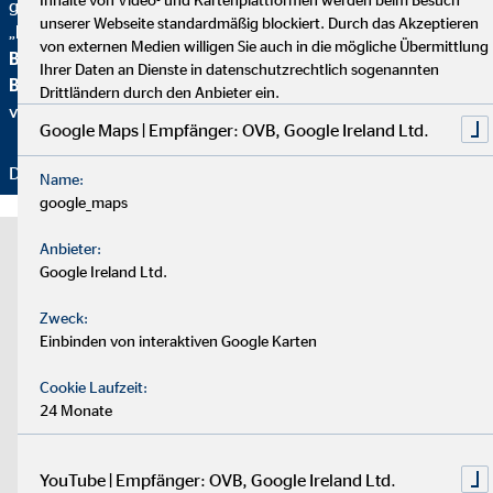
geehrt. Zusätzlich erhielten wir vom
Handelsblatt
das
unserer Webseite standardmäßig blockiert. Durch das Akzeptieren
„
FairCompany“-
Siegel, bewertet durch das
Institut für
von externen Medien willigen Sie auch in die mögliche Übermittlung
Beschäftigung und Employability (IBE
). Als Teil der
Ihrer Daten an Dienste in datenschutzrechtlich sogenannten
Brancheninitiative Nachhaltigkeit
setzen wir uns aktiv für
Drittländern durch den Anbieter ein.
verantwortungsvolle Beratung ein.
Google Maps | Empfänger: OVB, Google Ireland Ltd.
Danke für Ihr Vertrauen – wir bleiben dran!
Name:
google_maps
Anbieter:
Hinweis zu externen Medien
Google Ireland Ltd.
An dieser Stelle nutzen wir die Dienste von Drittanbietern, um
Zweck:
Ihnen weitere Informationen zur Verfügung stellen zu können. Die
Einbinden von interaktiven Google Karten
Inhalte werden nur mit Ihrer Einwilligung eingeblendet. Je nach
Sitz des Anbieters können Ihre personenbezogenen Daten dabei
Cookie Laufzeit:
auch in einem Drittland verarbeitet werden, ohne dass dort ein
24 Monate
angemessenes Datenschutzniveau gewährleistet werden kann.
Geben Sie Ihre Einwilligung nur dann dann, wenn Sie damit
einverstanden sind. Weitere Informationen finden Sie in der
YouTube | Empfänger: OVB, Google Ireland Ltd.