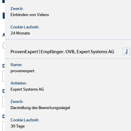
Zweck:
Kontakt zu OVB in Dresden
Einbinden von Videos
Cookie Laufzeit:
24 Monate
Anrede
Herr
Frau
Divers
ProvenExpert | Empfänger: OVB, Expert Systems AG
Name:
Dein vollständiger Name
*
provenexpert
Anbieter:
Expert Systems AG
Deine E-Mail Adresse
*
Zweck:
Darstellung des Bewertungssiegel
Deine Telefonnummer
Cookie Laufzeit:
30 Tage