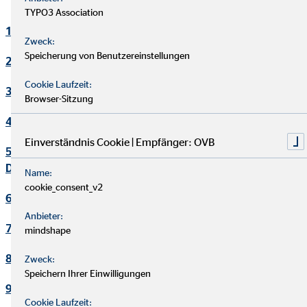
TYPO3 Association
1. Verantwortlicher
Zweck:
Speicherung von Benutzereinstellungen
2. Kontakt Datenschutzbeauftragter
Cookie Laufzeit:
3. Maßgebliche Rechtsgrundlagen
Browser-Sitzung
4. Sicherheitsmaßnahmen
Einverständnis Cookie | Empfänger: OVB
5. Übermittlung und Offenbarung von personenbezogenen
Daten
Name:
cookie_consent_v2
6. Datenverarbeitung in Drittländern
Anbieter:
7. Einsatz von Cookies
mindshape
8. Kontaktaufnahme
Zweck:
Speichern Ihrer Einwilligungen
9. Bereitstellung des Onlineangebotes und Webhosting
Cookie Laufzeit: