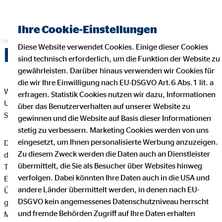
Ihre Cookie-Einstellungen
Diese Website verwendet Cookies. Einige dieser Cookies
Datenschutz
sind technisch erforderlich, um die Funktion der Website zu
gewährleisten. Darüber hinaus verwenden wir Cookies für
die wir Ihre Einwilligung nach EU-DSGVO Art.6 Abs.1 lit. a
Wir freuen uns sehr über Ihr Interesse an unserem
erfragen. Statistik Cookies nutzen wir dazu, Informationen
Unternehmen. Datenschutz hat einen besonders hohen
über das Benutzerverhalten auf unserer Website zu
Stellenwert bei der OVB Vermögensberatung AG.
gewinnen und die Website auf Basis dieser Informationen
stetig zu verbessern. Marketing Cookies werden von uns
eingesetzt, um Ihnen personalisierte Werbung anzuzeigen.
Die Verarbeitung personenbezogener Daten, beispielsweise
Zu diesem Zweck werden die Daten auch an Dienstleister
des Namens, der Anschrift, E-Mail-Adresse oder
übermittelt, die Sie als Besucher über Websites hinweg
Telefonnummer einer betroffenen Person, erfolgt stets im
verfolgen. Dabei könnten Ihre Daten auch in die USA und
Einklang mit der Datenschutz-Grundverordnung und in
andere Länder übermittelt werden, in denen nach EU-
Übereinstimmung mit den für die OVB Vermögensberatung AG
DSGVO kein angemessenes Datenschutzniveau herrscht
geltenden landesspezifischen Datenschutzbestimmungen.
und fremde Behörden Zugriff auf Ihre Daten erhalten
Mittels dieser Datenschutzerklärung möchte unser