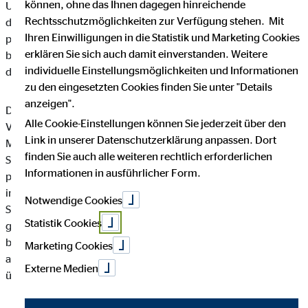
können, ohne das Ihnen dagegen hinreichende
Unternehmen die Öffentlichkeit über Art, Umfang und Zweck
Rechtsschutzmöglichkeiten zur Verfügung stehen. Mit
der von uns erhobenen, genutzten und verarbeiteten
Ihren Einwilligungen in die Statistik und Marketing Cookies
personenbezogenen Daten informieren. Ferner werden
erklären Sie sich auch damit einverstanden. Weitere
betroffene Personen mittels dieser Datenschutzerklärung über
individuelle Einstellungsmöglichkeiten und Informationen
die ihnen zustehenden Rechte aufgeklärt.
zu den eingesetzten Cookies finden Sie unter "Details
anzeigen".
Die OVB Vermögensberatung AG hat als für die Verarbeitung
Alle Cookie-Einstellungen können Sie jederzeit über den
Verantwortlicher zahlreiche technische und organisatorische
Link in unserer Datenschutzerklärung anpassen. Dort
Maßnahmen umgesetzt, um einen möglichst lückenlosen
finden Sie auch alle weiteren rechtlich erforderlichen
Schutz der über diese Internetseite verarbeiteten
Informationen in ausführlicher Form.
personenbezogenen Daten sicherzustellen. Dennoch können
internetbasierte Datenübertragungen grundsätzlich
Notwendige Cookies
Sicherheitslücken aufweisen, sodass ein absoluter Schutz nicht
Statistik Cookies
gewährleistet werden kann. Aus diesem Grund steht es jeder
betroffenen Person frei, personenbezogene Daten auch auf
Marketing Cookies
alternativen Wegen, beispielsweise telefonisch, an uns zu
Externe Medien
übermitteln.