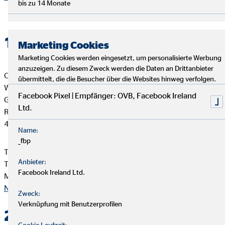
bis zu 14 Monate
1. Verantwortlicher
Marketing Cookies
Marketing Cookies werden eingesetzt, um personalisierte Werbung
anzuzeigen. Zu diesem Zweck werden die Daten an Drittanbieter
OVB Vermögensberatung AG
übermittelt, die die Besucher über die Websites hinweg verfolgen.
Walter Meskat
Facebook Pixel | Empfänger: OVB, Facebook Ireland
Generalagent für die OVB
Ltd.
Röntgenstr. 42
41539 Dormagen
Name:
_fbp
Telefon: +49 2133 477474
Anbieter:
Telefax: +49 2133 40333
Facebook Ireland Ltd.
Mail:
walter.meskat@ovb.de
Nach oben
Zweck:
Verknüpfung mit Benutzerprofilen
2. Kontakt
Cookie Laufzeit: