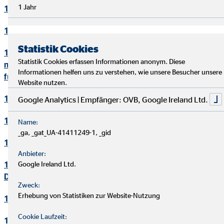
1 Jahr
10. Bewerbungsverfahren
11. Online-Marketing
Statistik Cookies
12. Informationen zum Datenschutz und rechtlich
Statistik Cookies erfassen Informationen anonym. Diese
notwendige Informationen beim Einsatz des Service "Zoom"
Informationen helfen uns zu verstehen, wie unsere Besucher unsere
für Videokonferenzen
Website nutzen.
13. Löschung von Daten
Google Analytics | Empfänger: OVB, Google Ireland Ltd.
14. Präsenzen in sozialen Netzwerken
Name:
_ga, _gat_UA-41411249-1, _gid
15. Plugins und eingebettete Funktionen sowie Inhalte
Anbieter:
16. Änderung und Aktualisierung der
Google Ireland Ltd.
Datenschutzerklärung
Zweck:
Erhebung von Statistiken zur Website-Nutzung
17. Rechte der betroffenen Personen
Cookie Laufzeit:
18. Begriffsdefinitionen