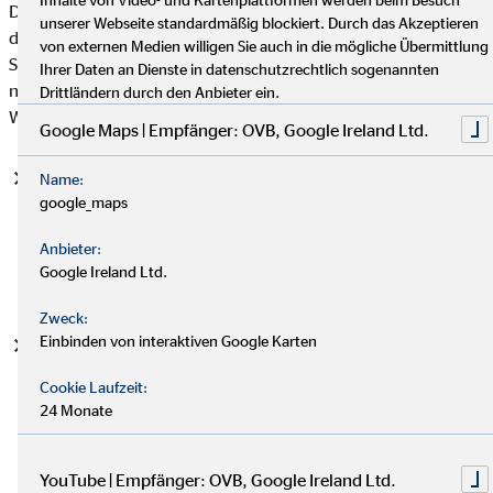
Datenschutzgrundverordnung (DSGVO), auf deren Basis wir
unserer Webseite standardmäßig blockiert. Durch das Akzeptieren
die personenbezogenen Daten verarbeiten, mit. Bitte beachten
von externen Medien willigen Sie auch in die mögliche Übermittlung
Sie, dass zusätzlich zu den Regelungen der DSGVO die
Ihrer Daten an Dienste in datenschutzrechtlich sogenannten
nationalen Datenschutzvorgaben in Ihrem bzw. unserem
Drittländern durch den Anbieter ein.
Wohn- und Sitzland gelten können.
Google Maps | Empfänger: OVB, Google Ireland Ltd.
Einwilligung (Art. 6 Abs. 1 S. 1 lit. a DSGVO)
- Die
Name:
google_maps
betroffene Person hat ihre Einwilligung in die Verarbeitung
der sie betreffenden personenbezogenen Daten für einen
Anbieter:
spezifischen Zweck oder mehrere bestimmte Zwecke
Google Ireland Ltd.
gegeben.
Zweck:
Einbinden von interaktiven Google Karten
Vertragserfüllung und vorvertragliche Anfragen (Art. 6
Abs. 1 S. 1 lit. b. DSGVO)
- Die Verarbeitung ist für die
Cookie Laufzeit:
Erfüllung eines Vertrags, dessen Vertragspartei die
24 Monate
betroffene Person ist, oder zur Durchführung
vorvertraglicher Maßnahmen erforderlich, die auf Anfrage
der betroffenen Person erfolgen.
YouTube | Empfänger: OVB, Google Ireland Ltd.