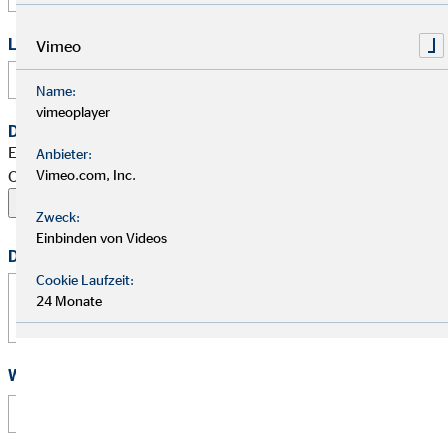
Link zu Deinem Business-Profil (Xing / LinkedIn / andere)
Vimeo
Name:
vimeoplayer
Dein Begleitschreiben
Erlaubte Formate: PDF, Word, ZIP, OpenOffice,
Anbieter:
OpenDocument, JPG, PNG, BMP | Maximal 20 MB
Vimeo.com, Inc.
Zweck:
Einbinden von Videos
Deine Nachricht
Cookie Laufzeit:
24 Monate
Wie hast Du von uns erfahren?