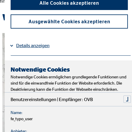
finanziellen Entscheidungen und der Erreichung ihrer Ziele.
Alle Cookies akzeptieren
Werde Teil des OVB-Teams
Ausgewählte Cookies akzeptieren
Details anzeigen
Impressum
Datenschutz
|
Notwendige Cookies
Notwendige Cookies ermöglichen grundlegende Funktionen und
sind für die einwandfreie Funktion der Website erforderlich. Die
Deaktivierung kann die Funktion der Webseite einschränken.
Benutzereinstellungen | Empfänger: OVB
Name:
fe_typo_user
Anbieter: