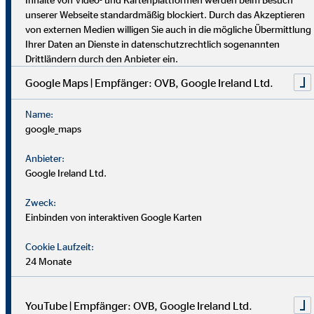
dich umfassend vor. Uniabsolvent*innen wenden bei uns ihr
unserer Webseite standardmäßig blockiert. Durch das Akzeptieren
Wissen praktisch an. Nach einer Job-Pause kannst du flexibel
von externen Medien willigen Sie auch in die mögliche Übermittlung
einsteigen, und Finanzprofis finden bei uns neue Chancen.
Ihrer Daten an Dienste in datenschutzrechtlich sogenannten
Drittländern durch den Anbieter ein.
Google Maps | Empfänger: OVB, Google Ireland Ltd.
Name:
google_maps
Anbieter:
Google Ireland Ltd.
Zweck:
Einbinden von interaktiven Google Karten
Cookie Laufzeit:
24 Monate
YouTube | Empfänger: OVB, Google Ireland Ltd.