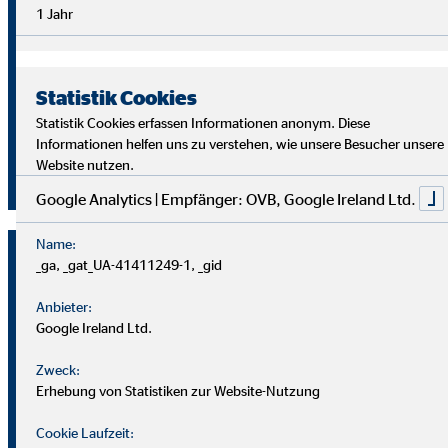
Überblick im Arbeitsalltag sowie analytische Fähigkeiten,
1 Jahr
um die Ziele deiner Kund
innen richtig zu verstehen und
passende Lösungen zu finden.
Statistik Cookies
Starte auch du als OVB Finanzberater*in durch!
Statistik Cookies erfassen Informationen anonym. Diese
Informationen helfen uns zu verstehen, wie unsere Besucher unsere
Website nutzen.
Jetzt klicken und bewerben!
Google Analytics | Empfänger: OVB, Google Ireland Ltd.
Name:
_ga, _gat_UA-41411249-1, _gid
Anbieter:
Google Ireland Ltd.
Zweck:
Erhebung von Statistiken zur Website-Nutzung
Cookie Laufzeit: