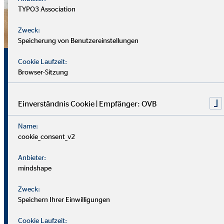
TYPO3 Association
Zweck:
Speicherung von Benutzereinstellungen
Sicherheit, Chancen und
Cookie Laufzeit:
Browser-Sitzung
echte Perspektiven
Einverständnis Cookie | Empfänger: OVB
Für uns zählt nicht dein Lebenslauf, sondern wer du bist und
Name:
was du erreichen möchtest. Wichtiger sind deine
cookie_consent_v2
zwischenmenschlichen und persönlichen Stärken.
Anbieter:
Du solltest offen, kontaktfreudig und freundlich auftreten
mindshape
und klar kommunizieren können. Empathie hilft dir, dich in
Zweck:
Kund*innen hineinzuversetzen.
Speichern Ihrer Einwilligungen
Als Berater
in brauchst du zudem eine gute Struktur, den
Cookie Laufzeit: