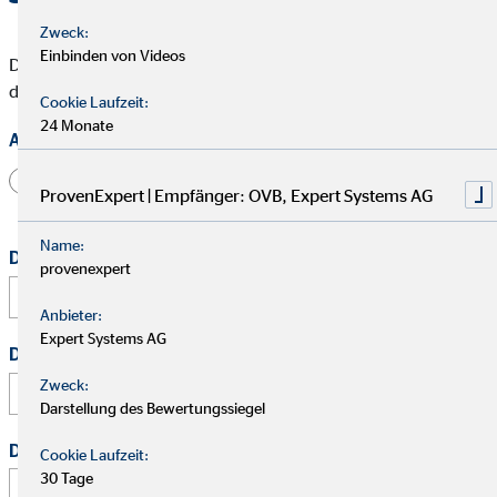
Zweck:
Einbinden von Videos
Die mit * gekennzeichneten Felder müssen ausgefüllt werden,
damit wir Deine Bewerbung bearbeiten können.
Cookie Laufzeit:
24 Monate
Anrede
Herr
Frau
Divers
ProvenExpert | Empfänger: OVB, Expert Systems AG
Name:
Dein vollständiger Name
*
provenexpert
Anbieter:
Expert Systems AG
Deine E-Mail Adresse
*
Zweck:
Darstellung des Bewertungssiegel
Deine Telefonnummer
Cookie Laufzeit:
30 Tage