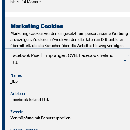
bis zu 14 Monate
Marketing Cookies
Marketing Cookies werden eingesetzt, um personalisierte Werbung
anzuzeigen. Zu diesem Zweck werden die Daten an Drittanbieter
übermittelt, die die Besucher über die Websites hinweg verfolgen.
Facebook Pixel | Empfänger: OVB, Facebook Ireland
Ltd.
Bei uns findest du Sicherheit, Selbstbestimmung und
Flexibilität. Teamarbeit und Austausch stehen im
Name:
Mittelpunkt. Dein Alltag ist vielfältig, da jede*r Kund*in
_fbp
individuelle Lösungen braucht. Als OVB-Berater*in
unterstützt du Kund*innen, die richtigen finanziellen
Anbieter:
Entscheidungen zu treffen.
Facebook Ireland Ltd.
Zweck:
Verknüpfung mit Benutzerprofilen
Cookie Laufzeit: