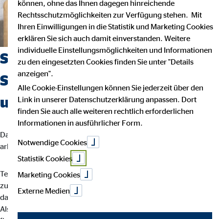
können, ohne das Ihnen dagegen hinreichende
Rechtsschutzmöglichkeiten zur Verfügung stehen. Mit
Ihren Einwilligungen in die Statistik und Marketing Cookies
erklären Sie sich auch damit einverstanden. Weitere
individuelle Einstellungsmöglichkeiten und Informationen
Suchst du einen Job, der
zu den eingesetzten Cookies finden Sie unter "Details
anzeigen".
Sicherheit, Selbstbestimmung
Alle Cookie-Einstellungen können Sie jederzeit über den
und Flexibilität vereint?
Link in unserer Datenschutzerklärung anpassen. Dort
finden Sie auch alle weiteren rechtlich erforderlichen
Informationen in ausführlicher Form.
Dann bist du bei uns richtig. Wir glauben, dass man am besten
Notwendige Cookies
arbeitet, wenn man seinem eigenen Rhythmus folgt.
Statistik Cookies
Teamarbeit und intensiver Austausch sind für uns der Schlüssel
Marketing Cookies
zu besten Ergebnissen. Dein Arbeitsalltag ist abwechslungsreich,
Externe Medien
da jede Kundin und jeder Kunde individuelle Lösungen braucht.
Als OVB-Berater*in unterstützt du deine Kund*innen bei