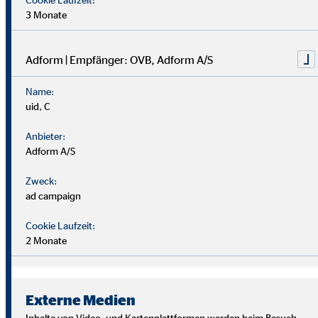
3 Monate
Adform | Empfänger: OVB, Adform A/S
Name:
uid, C
Anbieter:
Adform A/S
Zweck:
ad campaign
Cookie Laufzeit:
2 Monate
Wir suchen Persönlichkeiten mit Charakter, die aus dem
Rahmen fallen.
Externe Medien
Du musst kein Finanzprofi sein – unsere Ausbildung bereitet
Inhalte von Video- und Kartenplattformen werden beim Besuch