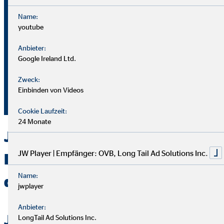
Name:
youtube
Bei OVB gibt es keine Grenzen: Unser Karriereplan bietet
gleiche Chancen für alle.
Anbieter:
Google Ireland Ltd.
Du durchläufst einen strukturierten Plan mit
Zweck:
Aufstiegsmöglichkeiten durch Ausbildung und Praxis.
Einbinden von Videos
Unterstützung bekommst du von deinem Team und deiner
Führungskraft.
Cookie Laufzeit:
24 Monate
Jetzt bei OVB in Dobbin-
JW Player | Empfänger: OVB, Long Tail Ad Solutions Inc.
Linstow als Berater
Name:
durchstarten
jwplayer
Anbieter:
Jetzt bewerben
LongTail Ad Solutions Inc.