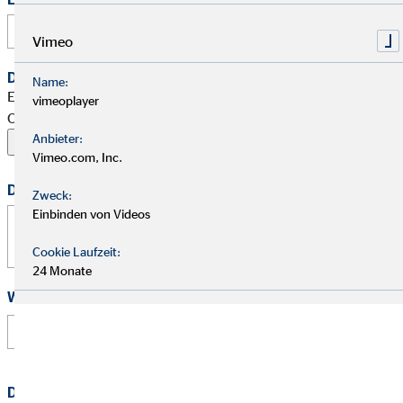
Vimeo
Dein Begleitschreiben
Name:
Erlaubte Formate: PDF, Word, ZIP, OpenOffice,
vimeoplayer
OpenDocument, JPG, PNG, BMP | Maximal 20 MB
Anbieter:
Vimeo.com, Inc.
Deine Nachricht
Zweck:
Einbinden von Videos
Cookie Laufzeit:
24 Monate
Wie hast Du von uns erfahren?
Datenschutz
*