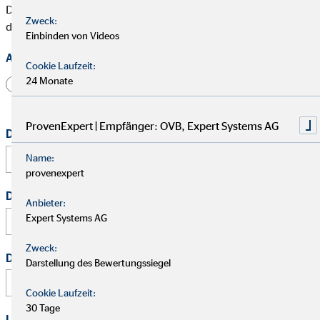
Die mit * gekennzeichneten Felder müssen ausgefüllt werden,
Zweck:
damit wir Deine Bewerbung bearbeiten können.
Einbinden von Videos
Anrede
Cookie Laufzeit:
24 Monate
Herr
Frau
Divers
ProvenExpert | Empfänger: OVB, Expert Systems AG
Dein vollständiger Name
*
Name:
provenexpert
Deine E-Mail Adresse
*
Anbieter:
Expert Systems AG
Zweck:
Deine Telefonnummer
Darstellung des Bewertungssiegel
Cookie Laufzeit:
30 Tage
Link zu Deinem Business-Profil (Xing / LinkedIn / andere)