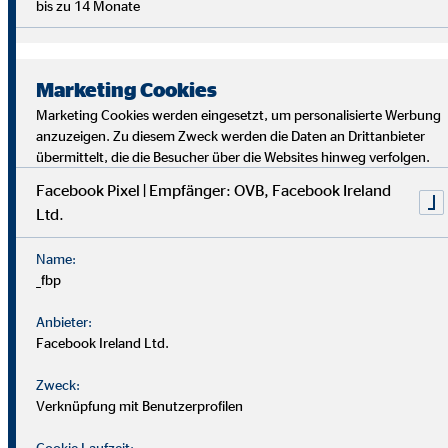
bis zu 14 Monate
Marketing Cookies
Marketing Cookies werden eingesetzt, um personalisierte Werbung
anzuzeigen. Zu diesem Zweck werden die Daten an Drittanbieter
übermittelt, die die Besucher über die Websites hinweg verfolgen.
Facebook Pixel | Empfänger: OVB, Facebook Ireland
Ltd.
Bei uns findest du Sicherheit, Selbstbestimmung und
Flexibilität. Teamarbeit und Austausch stehen im
Name:
Mittelpunkt. Dein Alltag ist vielfältig, da jede*r Kund*in
_fbp
individuelle Lösungen braucht. Als OVB-Berater*in
unterstützt du Kund*innen, die richtigen finanziellen
Anbieter:
Entscheidungen zu treffen.
Facebook Ireland Ltd.
Zweck:
Verknüpfung mit Benutzerprofilen
Cookie Laufzeit: