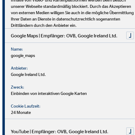
dich umfassend vor. Uniabsolvent*innen wenden bei uns ihr
unserer Webseite standardmäßig blockiert. Durch das Akzeptieren
Wissen praktisch an. Nach einer Job-Pause kannst du flexibel
von externen Medien willigen Sie auch in die mögliche Übermittlung
einsteigen, und Finanzprofis finden bei uns neue Chancen.
Ihrer Daten an Dienste in datenschutzrechtlich sogenannten
Drittländern durch den Anbieter ein.
Google Maps | Empfänger: OVB, Google Ireland Ltd.
Name:
google_maps
Anbieter:
Google Ireland Ltd.
Zweck:
Einbinden von interaktiven Google Karten
Cookie Laufzeit:
24 Monate
YouTube | Empfänger: OVB, Google Ireland Ltd.