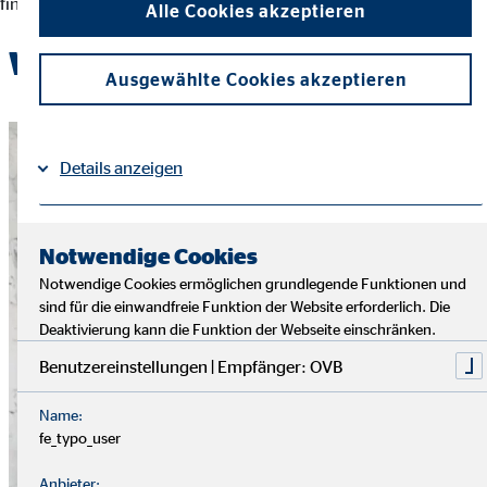
finanziellen Entscheidungen und der Erreichung ihrer Ziele.
Alle Cookies akzeptieren
Werde Teil des OVB-Teams
Ausgewählte Cookies akzeptieren
Details anzeigen
Impressum
Datenschutz
|
Notwendige Cookies
Notwendige Cookies ermöglichen grundlegende Funktionen und
sind für die einwandfreie Funktion der Website erforderlich. Die
Deaktivierung kann die Funktion der Webseite einschränken.
Benutzereinstellungen | Empfänger: OVB
Name:
fe_typo_user
Anbieter: