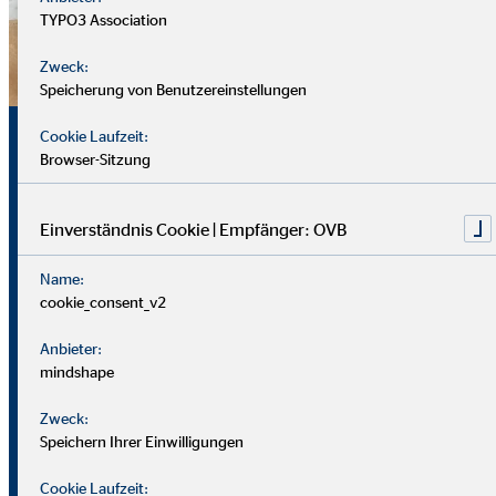
TYPO3 Association
Zweck:
Speicherung von Benutzereinstellungen
Sicherheit, Chancen und
Cookie Laufzeit:
Browser-Sitzung
echte Perspektiven
Einverständnis Cookie | Empfänger: OVB
Für uns zählt nicht dein Lebenslauf, sondern wer du bist und
Name:
was du erreichen möchtest. Wichtiger sind deine
cookie_consent_v2
zwischenmenschlichen und persönlichen Stärken.
Anbieter:
Du solltest offen, kontaktfreudig und freundlich auftreten
mindshape
und klar kommunizieren können. Empathie hilft dir, dich in
Zweck:
Kund*innen hineinzuversetzen.
Speichern Ihrer Einwilligungen
Als Berater
in brauchst du zudem eine gute Struktur, den
Cookie Laufzeit: