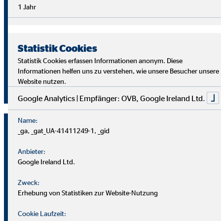
Überblick im Arbeitsalltag sowie analytische Fähigkeiten,
1 Jahr
um die Ziele deiner Kund
innen richtig zu verstehen und
passende Lösungen zu finden.
Statistik Cookies
Starte auch du als OVB Finanzberater*in durch!
Statistik Cookies erfassen Informationen anonym. Diese
Informationen helfen uns zu verstehen, wie unsere Besucher unsere
Website nutzen.
Jetzt klicken und bewerben!
Google Analytics | Empfänger: OVB, Google Ireland Ltd.
Name:
_ga, _gat_UA-41411249-1, _gid
Anbieter:
Google Ireland Ltd.
Zweck:
Erhebung von Statistiken zur Website-Nutzung
Cookie Laufzeit: