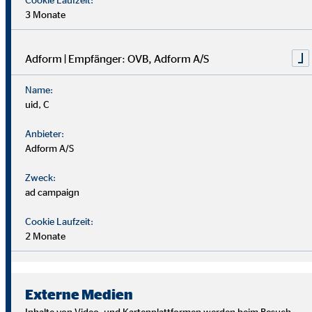
3 Monate
Adform | Empfänger: OVB, Adform A/S
Name:
uid, C
Anbieter:
Adform A/S
Zweck:
ad campaign
Cookie Laufzeit:
2 Monate
Wir suchen Persönlichkeiten mit Charakter, die aus dem
Rahmen fallen.
Externe Medien
Du musst kein Finanzprofi sein – unsere Ausbildung bereitet
Inhalte von Video- und Kartenplattformen werden beim Besuch