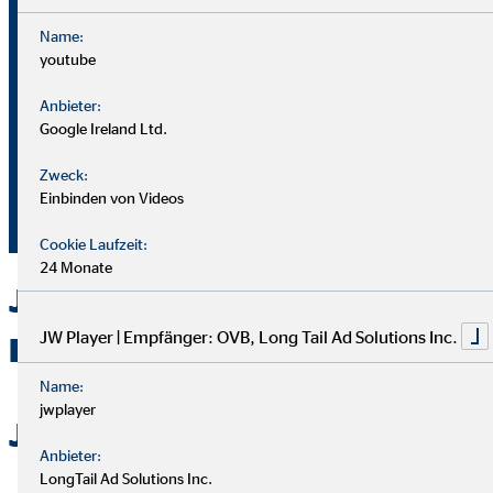
Name:
youtube
Bei OVB gibt es keine Grenzen: Unser Karriereplan bietet
gleiche Chancen für alle.
Anbieter:
Google Ireland Ltd.
Du durchläufst einen strukturierten Plan mit
Zweck:
Aufstiegsmöglichkeiten durch Ausbildung und Praxis.
Einbinden von Videos
Unterstützung bekommst du von deinem Team und deiner
Führungskraft.
Cookie Laufzeit:
24 Monate
Jetzt bei OVB in Diepholz als
JW Player | Empfänger: OVB, Long Tail Ad Solutions Inc.
Berater durchstarten
Name:
jwplayer
Jetzt bewerben
Anbieter:
LongTail Ad Solutions Inc.