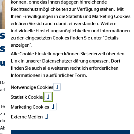
können, ohne das Ihnen dagegen hinreichende
Rechtsschutzmöglichkeiten zur Verfügung stehen. Mit
Ihren Einwilligungen in die Statistik und Marketing Cookies
erklären Sie sich auch damit einverstanden. Weitere
individuelle Einstellungsmöglichkeiten und Informationen
Suchst du einen Job, der
zu den eingesetzten Cookies finden Sie unter "Details
anzeigen".
Sicherheit, Selbstbestimmung
Alle Cookie-Einstellungen können Sie jederzeit über den
und Flexibilität vereint?
Link in unserer Datenschutzerklärung anpassen. Dort
finden Sie auch alle weiteren rechtlich erforderlichen
Informationen in ausführlicher Form.
Dann bist du bei uns richtig. Wir glauben, dass man am besten
Notwendige Cookies
arbeitet, wenn man seinem eigenen Rhythmus folgt.
Statistik Cookies
Teamarbeit und intensiver Austausch sind für uns der Schlüssel
Marketing Cookies
zu besten Ergebnissen. Dein Arbeitsalltag ist abwechslungsreich,
Externe Medien
da jede Kundin und jeder Kunde individuelle Lösungen braucht.
Als OVB-Berater*in unterstützt du deine Kund*innen bei