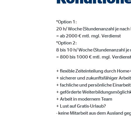
Cookie Laufzeit:
Brow
*Option 1:
Einverständnis Cookie | Empfänger: OVB
20 h/ Woche (Stundenanzahl je nach 
= ab 2000 € mtl. mgl. Verdienst
Name:
cook
*Option 2:
Anbieter:
min
8 bis 10 h/ Woche (Stundenanzahl je
= 800 bis 1000 € mtl. mgl. Verdiens
Zweck:
Spei
Cookie Laufzeit:
1 Ja
+ flexible Zeiteinteilung durch Home-
+ sicherer und zukunftsfähiger Arbeit
+ fachliche und persönliche Einarbei
+ geförderte Weiterbildungsmöglichk
Statistik Cookies
+ Arbeit in modernem Team
Statistik Cookies erfassen Informationen anonym. D
+ Lust auf Gratis-Urlaub?
- keine Mitarbeit aus dem Ausland ge
Google Analytics | Empfänger: OVB, Google I