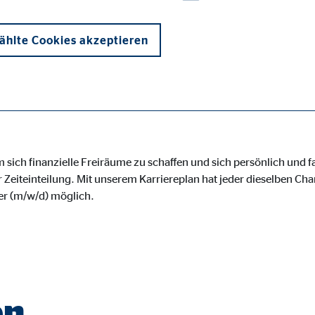
ommen mit Opti
hlte Cookies akzeptieren
 um sich finanzielle Freiräume zu schaffen und sich persönlich und 
onen und sind für die einwandfreie Funktion der Website erforderlich. D
 Zeiteinteilung. Mit unserem Karriereplan hat jeder dieselben Ch
er (m/w/d) möglich.
ypo_user
3 Association
en
cherung von Benutzereinstellungen