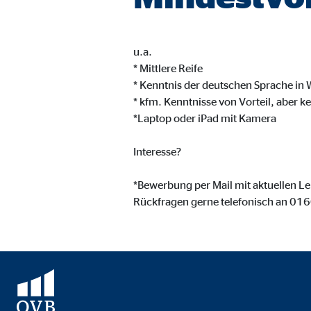
Cookie Laufzeit:
3 M
u.a.
Adform | Empfänger: OVB, Adform A/S
* Mittlere Reife
* Kenntnis der deutschen Sprache in 
Name:
uid,
* kfm. Kenntnisse von Vorteil, aber k
Anbieter:
Adf
*Laptop oder iPad mit Kamera
Zweck:
ad 
Interesse?
Cookie Laufzeit:
2 M
*Bewerbung per Mail mit aktuellen L
Rückfragen gerne telefonisch an 0
Externe Medien
Inhalte von Video- und Kartenplattformen werden b
willigen Sie auch in die mögliche Übermittlung Ihre
Google Maps | Empfänger: OVB, Google Irela