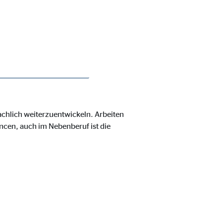
on auf
fachlich weiterzuentwickeln. Arbeiten
ie Deaktivierung kann die
ancen, auch im Nebenberuf ist die