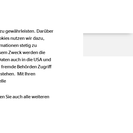
 zu gewährleisten. Darüber
okies nutzen wir dazu,
mationen stetig zu
esem Zweck werden die
Daten auch in die USA und
 fremde Behörden Zugriff
stehen. Mit Ihren
eam und
lle
en Sie auch alle weiteren
e auf ein