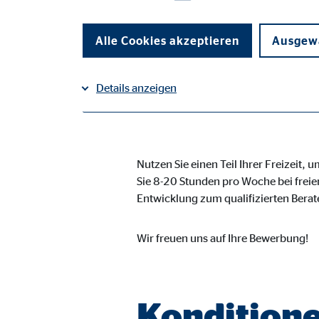
2. Eink
Alle Cookies akzeptieren
Ausgewä
Vollzeit
Details anzeigen
Impressum
Datenschutz
|
Notwendige Cookies
Nutzen Sie einen Teil Ihrer Freizeit,
Notwendige Cookies ermöglichen grundlegende Funkti
Funktion der Webseite einschränken.
Sie 8-20 Stunden pro Woche bei freier
Entwicklung zum qualifizierten Berat
Benutzereinstellungen | Empfänger: OVB
Wir freuen uns auf Ihre Bewerbung!
Name:
fe_t
Anbieter:
TYPO
Kondition
Zweck:
Spei