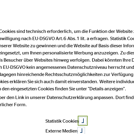
Cookies sind technisch erforderlich, um die Funktion der Website
nwilligung nach EU-DSGVO Art.6 Abs.1 lit. a erfragen. Statistik Co
schutz
serer Website zu gewinnen und die Website auf Basis dieser Infor
eingesetzt, um Ihnen personalisierte Werbung anzuzeigen. Zu di
 als Besucher über Websites hinweg verfolgen. Dabei könnten Ihre 
ach EU-DSGVO kein angemessenes Datenschutzniveau herrscht und
 dagegen hinreichende Rechtsschutzmöglichkeiten zur Verfügung 
eitern unser T
okies erklären Sie sich auch damit einverstanden. Weitere individue
den eingesetzten Cookies finden Sie unter "Details anzeigen".
ber den Link in unserer Datenschutzerklärung anpassen. Dort find
hrlicher Form.
hnen die Chanc
Statistik Cookies
Externe Medien