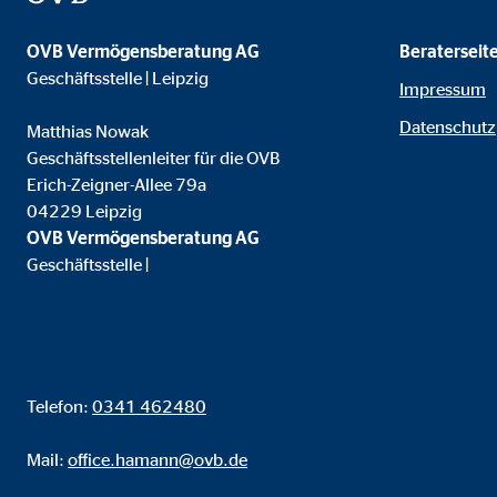
Name:
goo
OVB Vermögensberatung AG
Beraterseit
Anbieter:
Goog
Geschäftsstelle | Leipzig
Impressum
Zweck:
Einb
Datenschutz
Matthias Nowak
Cookie Laufzeit:
24 
Geschäftsstellenleiter für die OVB
Erich-Zeigner-Allee 79a
04229 Leipzig
YouTube | Empfänger: OVB, Google Ireland L
OVB Vermögensberatung AG
Geschäftsstelle |
Name:
you
Anbieter:
Goog
Zweck:
Einb
Cookie Laufzeit:
24 
Telefon:
0341 462480
JW Player | Empfänger: OVB, Long Tail Ad Sol
Mail:
office.hamann@ovb.de