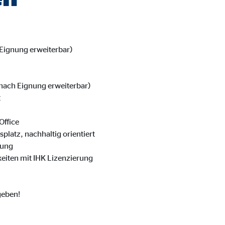
ser-Sitzung
Eignung erweiterbar)
ie_consent_v2
dshape
 nach Eignung erweiterbar)
t
chern Ihrer Einwilligungen
hr
Office
splatz, nachhaltig orientiert
tung
eiten mit IHK Lizenzierung
iese Informationen helfen uns zu verstehen, wie unsere Besucher unsere W
geben!
reland Ltd.