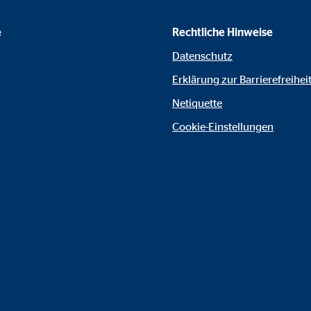
gle_maps
e
Rechtliche Hinweise
le Ireland Ltd.
Datenschutz
inden von interaktiven Google Karten
Erklärung zur Barrierefreihei
Monate
Netiquette
Cookie-Einstellungen
td.
tube
le Ireland Ltd.
inden von Videos
Monate
utions Inc.