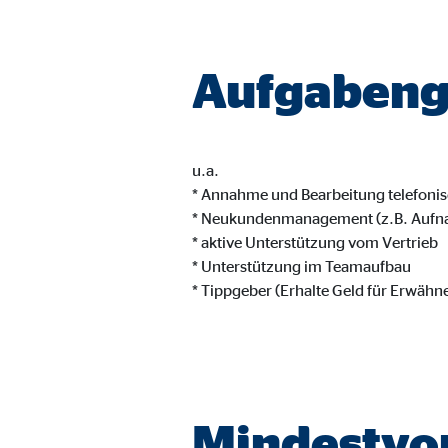
Name:
_ga,
Anbieter:
Goog
Aufgabeng
Zweck:
Erhe
Cookie Laufzeit:
bis 
u.a.
* Annahme und Bearbeitung telefonis
Marketing Cookies
* Neukundenmanagement (z.B. Aufn
Marketing Cookies werden eingesetzt, um personalis
* aktive Unterstützung vom Vertrieb
Besucher über die Websites hinweg verfolgen.
* Unterstützung im Teamaufbau
* Tippgeber (Erhalte Geld für Erwäh
Facebook Pixel | Empfänger: OVB, Facebook 
Name:
_fbp
Anbieter:
Face
Mindestvo
Zweck:
Verk