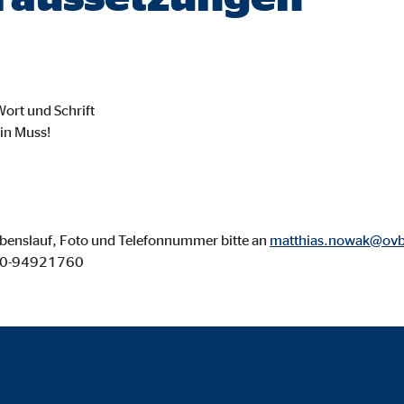
onate
Wort und Schrift
 C
ein Muss!
orm A/S
campaign
onate
ebenslauf, Foto und Telefonnummer bitte an
matthias.nowak@ovb
160-94921760
eim Besuch unserer Webseite standardmäßig blockiert. Durch das Akzepti
r Daten an Dienste in datenschutzrechtlich sogenannten Drittländern durch 
nd Ltd.