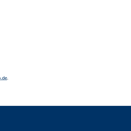
.de
.
eren von externen Medien
den Anbieter ein.