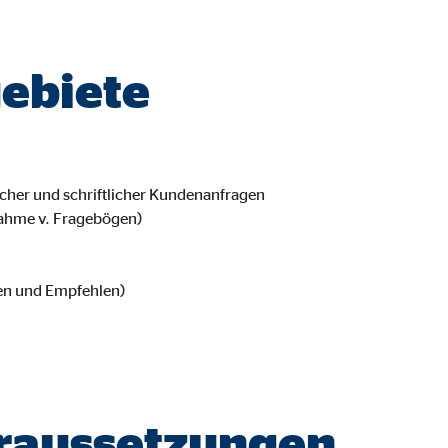
 _gat_UA-41411249-1, _gid
le Ireland Ltd.
ebiete
bung von Statistiken zur Website-Nutzung
zu 14 Monate
cher und schriftlicher Kundenanfragen
ahme v. Fragebögen)
ierte Werbung anzuzeigen. Zu diesem Zweck werden die Daten an Drittanbie
nen und Empfehlen)
Ireland Ltd.
book Ireland Ltd.
raussetzungen
nüpfung mit Benutzerprofilen