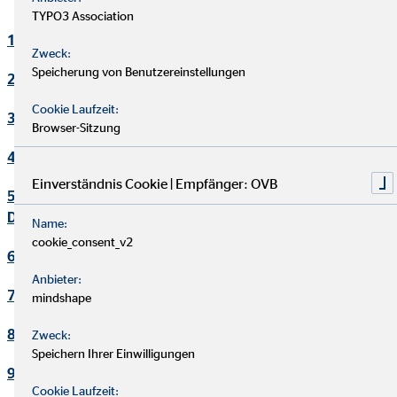
TYPO3 Association
1. Verantwortlicher
Zweck:
Speicherung von Benutzereinstellungen
2. Kontakt Datenschutzbeauftragter
Cookie Laufzeit:
3. Maßgebliche Rechtsgrundlagen
Browser-Sitzung
4. Sicherheitsmaßnahmen
Einverständnis Cookie | Empfänger: OVB
5. Übermittlung und Offenbarung von personenbezogenen
Daten
Name:
cookie_consent_v2
6. Datenverarbeitung in Drittländern
Anbieter:
7. Einsatz von Cookies
mindshape
8. Kontaktaufnahme
Zweck:
Speichern Ihrer Einwilligungen
9. Bereitstellung des Onlineangebotes und Webhosting
Cookie Laufzeit: