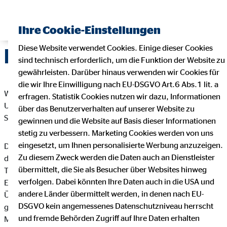
Ihre Cookie-Einstellungen
Diese Website verwendet Cookies. Einige dieser Cookies
Datenschutz
sind technisch erforderlich, um die Funktion der Website zu
gewährleisten. Darüber hinaus verwenden wir Cookies für
die wir Ihre Einwilligung nach EU-DSGVO Art.6 Abs.1 lit. a
Wir freuen uns sehr über Ihr Interesse an unserem
erfragen. Statistik Cookies nutzen wir dazu, Informationen
Unternehmen. Datenschutz hat einen besonders hohen
über das Benutzerverhalten auf unserer Website zu
Stellenwert bei der OVB Vermögensberatung AG.
gewinnen und die Website auf Basis dieser Informationen
stetig zu verbessern. Marketing Cookies werden von uns
eingesetzt, um Ihnen personalisierte Werbung anzuzeigen.
Die Verarbeitung personenbezogener Daten, beispielsweise
Zu diesem Zweck werden die Daten auch an Dienstleister
des Namens, der Anschrift, E-Mail-Adresse oder
übermittelt, die Sie als Besucher über Websites hinweg
Telefonnummer einer betroffenen Person, erfolgt stets im
verfolgen. Dabei könnten Ihre Daten auch in die USA und
Einklang mit der Datenschutz-Grundverordnung und in
andere Länder übermittelt werden, in denen nach EU-
Übereinstimmung mit den für die OVB Vermögensberatung AG
DSGVO kein angemessenes Datenschutzniveau herrscht
geltenden landesspezifischen Datenschutzbestimmungen.
und fremde Behörden Zugriff auf Ihre Daten erhalten
Mittels dieser Datenschutzerklärung möchte unser