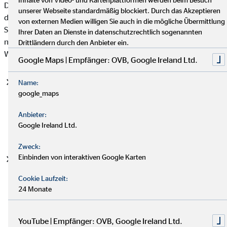
Datenschutzgrundverordnung (DSGVO), auf deren Basis wir
unserer Webseite standardmäßig blockiert. Durch das Akzeptieren
die personenbezogenen Daten verarbeiten, mit. Bitte beachten
von externen Medien willigen Sie auch in die mögliche Übermittlung
Sie, dass zusätzlich zu den Regelungen der DSGVO die
Ihrer Daten an Dienste in datenschutzrechtlich sogenannten
nationalen Datenschutzvorgaben in Ihrem bzw. unserem
Drittländern durch den Anbieter ein.
Wohn- und Sitzland gelten können.
Google Maps | Empfänger: OVB, Google Ireland Ltd.
Einwilligung (Art. 6 Abs. 1 S. 1 lit. a DSGVO)
- Die
Name:
google_maps
betroffene Person hat ihre Einwilligung in die Verarbeitung
der sie betreffenden personenbezogenen Daten für einen
Anbieter:
spezifischen Zweck oder mehrere bestimmte Zwecke
Google Ireland Ltd.
gegeben.
Zweck:
Einbinden von interaktiven Google Karten
Vertragserfüllung und vorvertragliche Anfragen (Art. 6
Abs. 1 S. 1 lit. b. DSGVO)
- Die Verarbeitung ist für die
Cookie Laufzeit:
Erfüllung eines Vertrags, dessen Vertragspartei die
24 Monate
betroffene Person ist, oder zur Durchführung
vorvertraglicher Maßnahmen erforderlich, die auf Anfrage
der betroffenen Person erfolgen.
YouTube | Empfänger: OVB, Google Ireland Ltd.