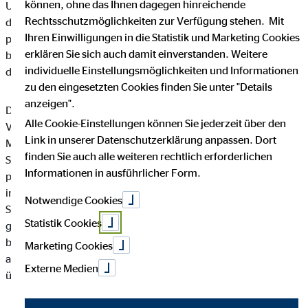
können, ohne das Ihnen dagegen hinreichende
Unternehmen die Öffentlichkeit über Art, Umfang und Zweck
Rechtsschutzmöglichkeiten zur Verfügung stehen. Mit
der von uns erhobenen, genutzten und verarbeiteten
Ihren Einwilligungen in die Statistik und Marketing Cookies
personenbezogenen Daten informieren. Ferner werden
erklären Sie sich auch damit einverstanden. Weitere
betroffene Personen mittels dieser Datenschutzerklärung über
individuelle Einstellungsmöglichkeiten und Informationen
die ihnen zustehenden Rechte aufgeklärt.
zu den eingesetzten Cookies finden Sie unter "Details
anzeigen".
Die OVB Vermögensberatung AG hat als für die Verarbeitung
Alle Cookie-Einstellungen können Sie jederzeit über den
Verantwortlicher zahlreiche technische und organisatorische
Link in unserer Datenschutzerklärung anpassen. Dort
Maßnahmen umgesetzt, um einen möglichst lückenlosen
finden Sie auch alle weiteren rechtlich erforderlichen
Schutz der über diese Internetseite verarbeiteten
Informationen in ausführlicher Form.
personenbezogenen Daten sicherzustellen. Dennoch können
internetbasierte Datenübertragungen grundsätzlich
Notwendige Cookies
Sicherheitslücken aufweisen, sodass ein absoluter Schutz nicht
Statistik Cookies
gewährleistet werden kann. Aus diesem Grund steht es jeder
betroffenen Person frei, personenbezogene Daten auch auf
Marketing Cookies
alternativen Wegen, beispielsweise telefonisch, an uns zu
Externe Medien
übermitteln.