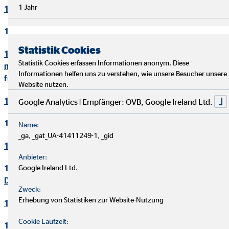
1 Jahr
10. Bewerbungsverfahren
11. Online-Marketing
Statistik Cookies
12. Informationen zum Datenschutz und rechtlich
Statistik Cookies erfassen Informationen anonym. Diese
notwendige Informationen beim Einsatz des Service "Zoom"
Informationen helfen uns zu verstehen, wie unsere Besucher unsere
für Videokonferenzen
Website nutzen.
13. Löschung von Daten
Google Analytics | Empfänger: OVB, Google Ireland Ltd.
14. Präsenzen in sozialen Netzwerken
Name:
_ga, _gat_UA-41411249-1, _gid
15. Plugins und eingebettete Funktionen sowie Inhalte
Anbieter:
16. Änderung und Aktualisierung der
Google Ireland Ltd.
Datenschutzerklärung
Zweck:
Erhebung von Statistiken zur Website-Nutzung
17. Rechte der betroffenen Personen
Cookie Laufzeit:
18. Begriffsdefinitionen