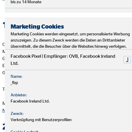
bis zu 14 Monate
1. Verantwortlicher
Marketing Cookies
Marketing Cookies werden eingesetzt, um personalisierte Werbung
anzuzeigen. Zu diesem Zweck werden die Daten an Drittanbieter
OVB Vermögensberatung AG
übermittelt, die die Besucher über die Websites hinweg verfolgen.
Matthias Nowak
Facebook Pixel | Empfänger: OVB, Facebook Ireland
Geschäftsstellenleiter für die OVB
Ltd.
Erich-Zeigner-Allee 79a
04229 Leipzig
Name:
_fbp
Telefon: 0341 462480
Anbieter:
Facebook Ireland Ltd.
Mail:
office.hamann@ovb.de
Nach oben
Zweck:
Verknüpfung mit Benutzerprofilen
2. Kontakt
Cookie Laufzeit: