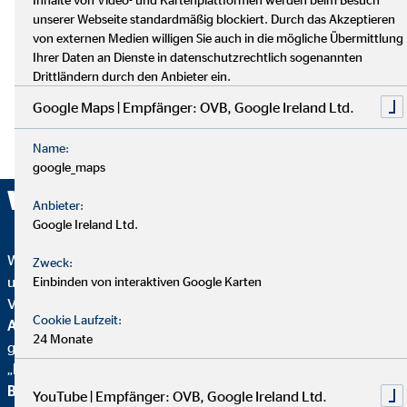
unserer Webseite standardmäßig blockiert. Durch das Akzeptieren
von externen Medien willigen Sie auch in die mögliche Übermittlung
Ihrer Daten an Dienste in datenschutzrechtlich sogenannten
Drittländern durch den Anbieter ein.
Google Maps | Empfänger: OVB, Google Ireland Ltd.
Name:
google_maps
Wir sind ausgezeichnet!
Anbieter:
Google Ireland Ltd.
Wir wurden mehrfach ausgezeichnet – ein starkes Zeichen für
Zweck:
unser Engagement in Qualität, Fairness und Nachhaltigkeit.
Einbinden von interaktiven Google Karten
Von
Focus Mone
y
wurden wir für
Top
Cookie Laufzeit:
Altersvorsorgeberatung und als fairster Finanzvertrieb
24 Monate
geehrt. Zusätzlich erhielten wir vom
Handelsblatt
das
„
FairCompany“-
Siegel, bewertet durch das
Institut für
Beschäftigung und Employability (IBE
). Als Teil der
YouTube | Empfänger: OVB, Google Ireland Ltd.