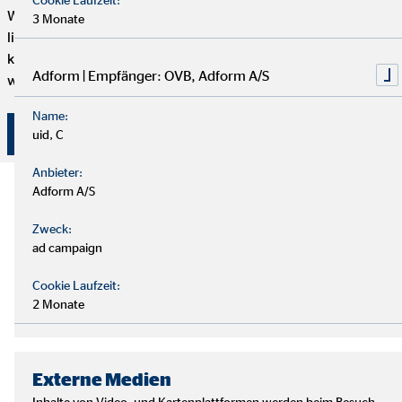
Wenn du genug von einem langweiligen 9-to-5 Job hast und
3 Monate
lieber selbstständig arbeiten möchtest, aber trotzdem mit
kompetenten und freundlichen Kollegen zusammenarbeiten
Adform | Empfänger: OVB, Adform A/S
willst, dann bist du hier genau richtig.
Name:
Hier klicken und bewerben!
uid, C
Anbieter:
Adform A/S
Zweck:
ad campaign
Cookie Laufzeit:
2 Monate
Externe Medien
Inhalte von Video- und Kartenplattformen werden beim Besuch