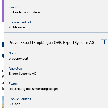
Zweck:
Einbinden von Videos
Zur Stellenbeschreibung
Cookie Laufzeit:
24 Monate
Eine Finanzierung auf die du
ProvenExpert | Empfänger: OVB, Expert Systems AG
dich verlassen kannst
Name:
provenexpert
Anbieter:
Eine flexible Immobilienfinanzierung ist die Basis für deinen
Expert Systems AG
Weg ins eigene Zuhause. Sie passt sich deiner Lebenssituation
an, gibt dir Planungssicherheit und hilft dir, deine Kosten
Zweck:
langfristig im Blick zu behalten.
Darstellung des Bewertungssiegel
Cookie Laufzeit:
30 Tage