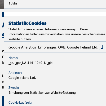
1 Jahr
Deine Finanzen, Dein Weg:
Statistik Cookies
Analyse, Beratung und
Statistik Cookies erfassen Informationen anonym. Diese
Service
Informationen helfen uns zu verstehen, wie unsere Besucher unsere
Website nutzen.
Google Analytics | Empfänger: OVB, Google Ireland Ltd.
Wir starten mit einem entspannten Analysegespräch, um deine
Finanzen und Ziele kennenzulernen. Anschließend präsentiere
Name:
ich dir maßgeschneiderte Finanzlösungen.
_ga, _gat_UA-41411249-1, _gid
Anbieter:
Um deine Finanzplanung aktuell zu halten, bieten wir
Google Ireland Ltd.
regelmäßige Servicegespräche an. Vertrauen und persönliche
Betreuung stehen bei uns an erster Stelle.
Zweck:
Erhebung von Statistiken zur Website-Nutzung
Überzeuge dich selbst von unserer Beratung!
Cookie Laufzeit: