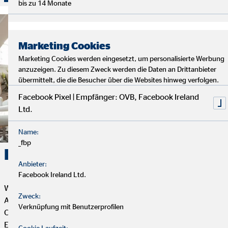
bis zu 14 Monate
Marketing Cookies
Marketing Cookies werden eingesetzt, um personalisierte Werbung
anzuzeigen. Zu diesem Zweck werden die Daten an Drittanbieter
übermittelt, die die Besucher über die Websites hinweg verfolgen.
Facebook Pixel | Empfänger: OVB, Facebook Ireland
Ltd.
Name:
_fbp
Karriere. Erfolg. OVB.
Anbieter:
Facebook Ireland Ltd.
Wenn du Flexibilität, Selbstbestimmung und eine erfüllende
Zweck:
Aufgabe mit Sinn und Zweck suchst, dann ist die Tätigkeit als
Verknüpfung mit Benutzerprofilen
OVB Finanzberater*in genau das Richtige für dich. Dein
Engagement bestimmt, wie weit du bei uns kommen kannst.
Cookie Laufzeit: