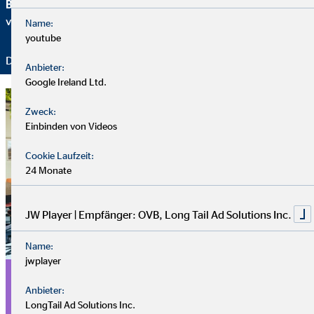
Brancheninitiative Nachhaltigkeit
setzen wir uns aktiv für
verantwortungsvolle Beratung ein.
Name:
youtube
Danke für Ihr Vertrauen – wir bleiben dran!
Anbieter:
Google Ireland Ltd.
Zweck:
Einbinden von Videos
Cookie Laufzeit:
24 Monate
JW Player | Empfänger: OVB, Long Tail Ad Solutions Inc.
Name:
jwplayer
Mitarbeiter (m/w/d)
Anbieter:
Baufinanzierung
LongTail Ad Solutions Inc.