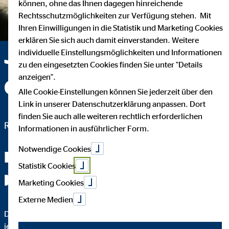
können, ohne das Ihnen dagegen hinreichende
Rechtsschutzmöglichkeiten zur Verfügung stehen. Mit
Ihren Einwilligungen in die Statistik und Marketing Cookies
erklären Sie sich auch damit einverstanden. Weitere
Jürgen Poppe —
individuelle Einstellungsmöglichkeiten und Informationen
zu den eingesetzten Cookies finden Sie unter "Details
anzeigen".
Colnrade
Alle Cookie-Einstellungen können Sie jederzeit über den
Link in unserer Datenschutzerklärung anpassen. Dort
finden Sie auch alle weiteren rechtlich erforderlichen
Regionaldirektor für die OVB Vermögensberatung AG
Informationen in ausführlicher Form.
Notwendige Cookies
Fachchinesisch werden Sie
Statistik Cookies
bei mir nicht hören.
Marketing Cookies
Externe Medien
Das Wichtigste an einer guten Finanzberatung ist, dass Sie
jeden Schritt verstehen. Darum erkläre ich Ihnen bis ins Detail,