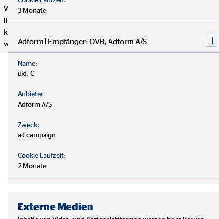
Wenn du genug von einem langweiligen 9-to-5 Job hast und
3 Monate
lieber selbstständig arbeiten möchtest, aber trotzdem mit
kompetenten und freundlichen Kollegen zusammenarbeiten
Adform | Empfänger: OVB, Adform A/S
willst, dann bist du hier genau richtig.
Name:
uid, C
Anbieter:
Adform A/S
Zweck:
ad campaign
Cookie Laufzeit:
2 Monate
Externe Medien
Inhalte von Video- und Kartenplattformen werden beim Besuch