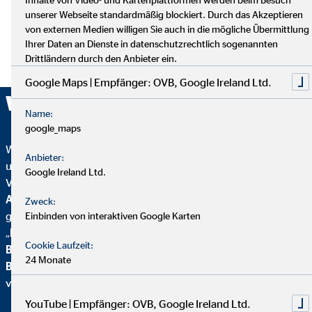
unserer Webseite standardmäßig blockiert. Durch das Akzeptieren
von externen Medien willigen Sie auch in die mögliche Übermittlung
Ihrer Daten an Dienste in datenschutzrechtlich sogenannten
Drittländern durch den Anbieter ein.
Google Maps | Empfänger: OVB, Google Ireland Ltd.
Wir sind ausgezeichnet!
Name:
google_maps
Wir wurden mehrfach ausgezeichnet – ein starkes Zeichen für
Anbieter:
unser Engagement in Qualität, Fairness und Nachhaltigkeit.
Google Ireland Ltd.
Von
Focus Mone
y
wurden wir für
Top
Altersvorsorgeberatung und als fairster Finanzvertrieb
Zweck:
geehrt. Zusätzlich erhielten wir vom
Handelsblatt
das
Einbinden von interaktiven Google Karten
„
FairCompany“-
Siegel, bewertet durch das
Institut für
Cookie Laufzeit:
Beschäftigung und Employability (IBE
). Als Teil der
24 Monate
Brancheninitiative Nachhaltigkeit
setzen wir uns aktiv für
verantwortungsvolle Beratung ein.
YouTube | Empfänger: OVB, Google Ireland Ltd.