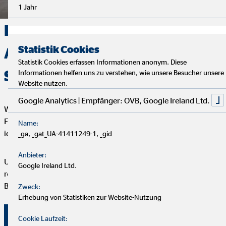
1 Jahr
Deine Finanzen, Dein Weg:
Statistik Cookies
Analyse, Beratung und
Statistik Cookies erfassen Informationen anonym. Diese
Service
Informationen helfen uns zu verstehen, wie unsere Besucher unsere
Website nutzen.
Google Analytics | Empfänger: OVB, Google Ireland Ltd.
Wir starten mit einem entspannten Analysegespräch, um deine
Finanzen und Ziele kennenzulernen. Anschließend präsentiere
Name:
ich dir maßgeschneiderte Finanzlösungen.
_ga, _gat_UA-41411249-1, _gid
Anbieter:
Um deine Finanzplanung aktuell zu halten, bieten wir
Google Ireland Ltd.
regelmäßige Servicegespräche an. Vertrauen und persönliche
Betreuung stehen bei uns an erster Stelle.
Zweck:
Erhebung von Statistiken zur Website-Nutzung
Überzeuge dich selbst von unserer Beratung!
Cookie Laufzeit: