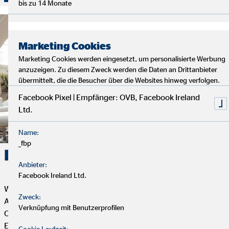
bis zu 14 Monate
Marketing Cookies
Marketing Cookies werden eingesetzt, um personalisierte Werbung
anzuzeigen. Zu diesem Zweck werden die Daten an Drittanbieter
übermittelt, die die Besucher über die Websites hinweg verfolgen.
Facebook Pixel | Empfänger: OVB, Facebook Ireland
Ltd.
Name:
_fbp
Karriere. Erfolg. OVB.
Anbieter:
Facebook Ireland Ltd.
Wenn du Flexibilität, Selbstbestimmung und eine erfüllende
Zweck:
Aufgabe mit Sinn und Zweck suchst, dann ist die Tätigkeit als
Verknüpfung mit Benutzerprofilen
OVB Finanzberater*in genau das Richtige für dich. Dein
Engagement bestimmt, wie weit du bei uns kommen kannst.
Cookie Laufzeit: