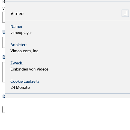
Bitte schlage mir einen Termin für ein persönliches Gespräch
vor.
Vimeo
Name:
Uhrzeit
vimeoplayer
:
Anbieter:
Vimeo.com, Inc.
Deine Nachricht
*
Zweck:
Einbinden von Videos
Cookie Laufzeit:
24 Monate
Datenschutz
*
Ich habe die
Datenschutzerklärung
gelesen und willige
darin ein, dass die OVB Vermögensberatung AG die von
mir übermittelten Informationen und Kontaktdaten
dazu verwendet, um mit mir anlässlich meiner Anfrage