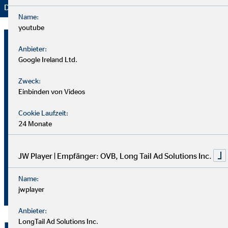
Danke für Ihr Vertrauen – wir bleiben dran!
Name:
youtube
Heiko Malz
Anbieter:
Bezirksleiter für die OVB
Google Ireland Ltd.
Vermögensberatung AG
Zweck:
Einbinden von Videos
Zwickauer Str. 224
09116 Chemnitz
Cookie Laufzeit:
24 Monate
+49 371 3559556
+49 172 3727959
JW Player | Empfänger: OVB, Long Tail Ad Solutions Inc.
hmalz@ovb.de
Name:
+49 371 36769767
jwplayer
Anbieter:
LongTail Ad Solutions Inc.
Kontakt zu OVB in Chemnitz