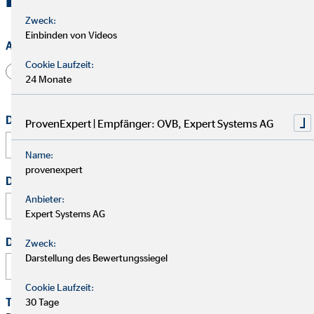
Zweck:
Einbinden von Videos
Anrede
Cookie Laufzeit:
Herr
Frau
Divers
24 Monate
Dein vollständiger Name
*
ProvenExpert | Empfänger: OVB, Expert Systems AG
Name:
provenexpert
Deine E-Mail Adresse
*
Anbieter:
Expert Systems AG
Deine Telefonnummer
Zweck:
Darstellung des Bewertungssiegel
Cookie Laufzeit:
Terminwunsch
30 Tage