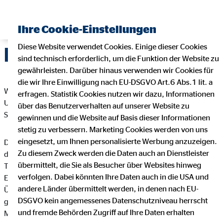
Ihre Cookie-Einstellungen
Diese Website verwendet Cookies. Einige dieser Cookies
Datenschutz
sind technisch erforderlich, um die Funktion der Website zu
gewährleisten. Darüber hinaus verwenden wir Cookies für
die wir Ihre Einwilligung nach EU-DSGVO Art.6 Abs.1 lit. a
Wir freuen uns sehr über Ihr Interesse an unserem
erfragen. Statistik Cookies nutzen wir dazu, Informationen
Unternehmen. Datenschutz hat einen besonders hohen
über das Benutzerverhalten auf unserer Website zu
Stellenwert bei der OVB Vermögensberatung AG.
gewinnen und die Website auf Basis dieser Informationen
stetig zu verbessern. Marketing Cookies werden von uns
eingesetzt, um Ihnen personalisierte Werbung anzuzeigen.
Die Verarbeitung personenbezogener Daten, beispielsweise
Zu diesem Zweck werden die Daten auch an Dienstleister
des Namens, der Anschrift, E-Mail-Adresse oder
übermittelt, die Sie als Besucher über Websites hinweg
Telefonnummer einer betroffenen Person, erfolgt stets im
verfolgen. Dabei könnten Ihre Daten auch in die USA und
Einklang mit der Datenschutz-Grundverordnung und in
andere Länder übermittelt werden, in denen nach EU-
Übereinstimmung mit den für die OVB Vermögensberatung AG
DSGVO kein angemessenes Datenschutzniveau herrscht
geltenden landesspezifischen Datenschutzbestimmungen.
und fremde Behörden Zugriff auf Ihre Daten erhalten
Mittels dieser Datenschutzerklärung möchte unser