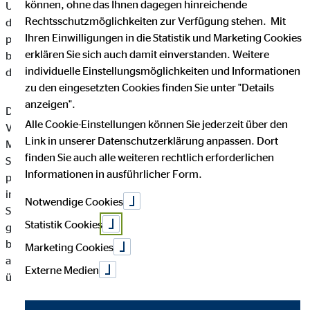
können, ohne das Ihnen dagegen hinreichende
Unternehmen die Öffentlichkeit über Art, Umfang und Zweck
Rechtsschutzmöglichkeiten zur Verfügung stehen. Mit
der von uns erhobenen, genutzten und verarbeiteten
Ihren Einwilligungen in die Statistik und Marketing Cookies
personenbezogenen Daten informieren. Ferner werden
erklären Sie sich auch damit einverstanden. Weitere
betroffene Personen mittels dieser Datenschutzerklärung über
individuelle Einstellungsmöglichkeiten und Informationen
die ihnen zustehenden Rechte aufgeklärt.
zu den eingesetzten Cookies finden Sie unter "Details
anzeigen".
Die OVB Vermögensberatung AG hat als für die Verarbeitung
Alle Cookie-Einstellungen können Sie jederzeit über den
Verantwortlicher zahlreiche technische und organisatorische
Link in unserer Datenschutzerklärung anpassen. Dort
Maßnahmen umgesetzt, um einen möglichst lückenlosen
finden Sie auch alle weiteren rechtlich erforderlichen
Schutz der über diese Internetseite verarbeiteten
Informationen in ausführlicher Form.
personenbezogenen Daten sicherzustellen. Dennoch können
internetbasierte Datenübertragungen grundsätzlich
Notwendige Cookies
Sicherheitslücken aufweisen, sodass ein absoluter Schutz nicht
Statistik Cookies
gewährleistet werden kann. Aus diesem Grund steht es jeder
betroffenen Person frei, personenbezogene Daten auch auf
Marketing Cookies
alternativen Wegen, beispielsweise telefonisch, an uns zu
Externe Medien
übermitteln.