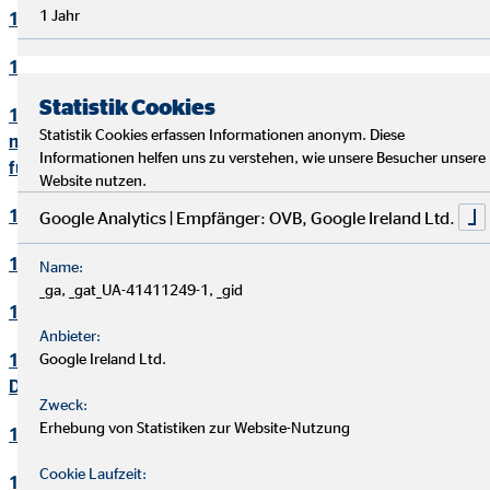
1 Jahr
10. Bewerbungsverfahren
11. Online-Marketing
Statistik Cookies
12. Informationen zum Datenschutz und rechtlich
Statistik Cookies erfassen Informationen anonym. Diese
notwendige Informationen beim Einsatz des Service "Zoom"
Informationen helfen uns zu verstehen, wie unsere Besucher unsere
für Videokonferenzen
Website nutzen.
13. Löschung von Daten
Google Analytics | Empfänger: OVB, Google Ireland Ltd.
14. Präsenzen in sozialen Netzwerken
Name:
_ga, _gat_UA-41411249-1, _gid
15. Plugins und eingebettete Funktionen sowie Inhalte
Anbieter:
16. Änderung und Aktualisierung der
Google Ireland Ltd.
Datenschutzerklärung
Zweck:
Erhebung von Statistiken zur Website-Nutzung
17. Rechte der betroffenen Personen
Cookie Laufzeit:
18. Begriffsdefinitionen