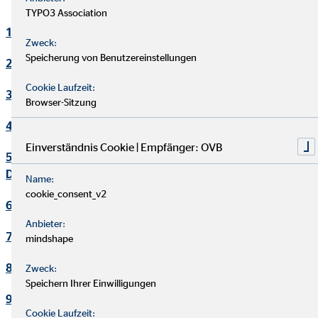
TYPO3 Association
1. Verantwortlicher
Zweck:
Speicherung von Benutzereinstellungen
2. Kontakt Datenschutzbeauftragter
Cookie Laufzeit:
3. Maßgebliche Rechtsgrundlagen
Browser-Sitzung
4. Sicherheitsmaßnahmen
Einverständnis Cookie | Empfänger: OVB
5. Übermittlung und Offenbarung von personenbezogenen
Daten
Name:
cookie_consent_v2
6. Datenverarbeitung in Drittländern
Anbieter:
7. Einsatz von Cookies
mindshape
8. Kontaktaufnahme
Zweck:
Speichern Ihrer Einwilligungen
9. Bereitstellung des Onlineangebotes und Webhosting
Cookie Laufzeit: