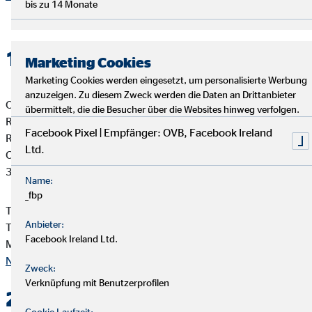
bis zu 14 Monate
1. Verantwortlicher
Marketing Cookies
Marketing Cookies werden eingesetzt, um personalisierte Werbung
anzuzeigen. Zu diesem Zweck werden die Daten an Drittanbieter
OVB Vermögensberatung AG
übermittelt, die die Besucher über die Websites hinweg verfolgen.
Ralf Vonnahme
Facebook Pixel | Empfänger: OVB, Facebook Ireland
Regionaldirektor für die OVB
Ltd.
Campestr. 7
38102 Braunschweig
Name:
_fbp
Telefon: +49 (531) 388050
Anbieter:
Telefax: +49 (531) 3880515
Facebook Ireland Ltd.
Mail:
vonnahme@ovb.de
Nach oben
Zweck:
Verknüpfung mit Benutzerprofilen
2. Kontakt
Cookie Laufzeit: