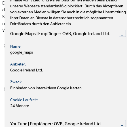
Datenschutzgrundverordnung (DSGVO), auf deren Basis wir
unserer Webseite standardmäßig blockiert. Durch das Akzeptieren
die personenbezogenen Daten verarbeiten, mit. Bitte beachten
von externen Medien willigen Sie auch in die mögliche Übermittlung
Sie, dass zusätzlich zu den Regelungen der DSGVO die
Ihrer Daten an Dienste in datenschutzrechtlich sogenannten
nationalen Datenschutzvorgaben in Ihrem bzw. unserem
Drittländern durch den Anbieter ein.
Wohn- und Sitzland gelten können.
Google Maps | Empfänger: OVB, Google Ireland Ltd.
Einwilligung (Art. 6 Abs. 1 S. 1 lit. a DSGVO)
- Die
Name:
google_maps
betroffene Person hat ihre Einwilligung in die Verarbeitung
der sie betreffenden personenbezogenen Daten für einen
Anbieter:
spezifischen Zweck oder mehrere bestimmte Zwecke
Google Ireland Ltd.
gegeben.
Zweck:
Einbinden von interaktiven Google Karten
Vertragserfüllung und vorvertragliche Anfragen (Art. 6
Abs. 1 S. 1 lit. b. DSGVO)
- Die Verarbeitung ist für die
Cookie Laufzeit:
Erfüllung eines Vertrags, dessen Vertragspartei die
24 Monate
betroffene Person ist, oder zur Durchführung
vorvertraglicher Maßnahmen erforderlich, die auf Anfrage
der betroffenen Person erfolgen.
YouTube | Empfänger: OVB, Google Ireland Ltd.