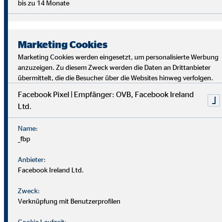
bis zu 14 Monate
Marketing Cookies
Marketing Cookies werden eingesetzt, um personalisierte Werbung
anzuzeigen. Zu diesem Zweck werden die Daten an Drittanbieter
übermittelt, die die Besucher über die Websites hinweg verfolgen.
Facebook Pixel | Empfänger: OVB, Facebook Ireland
Ltd.
Bei uns findest du Sicherheit, Selbstbestimmung und
Flexibilität. Teamarbeit und Austausch stehen im
Name:
Mittelpunkt. Dein Alltag ist vielfältig, da jede*r Kund*in
_fbp
individuelle Lösungen braucht. Als OVB-Berater*in
unterstützt du Kund*innen, die richtigen finanziellen
Anbieter:
Entscheidungen zu treffen.
Facebook Ireland Ltd.
Zweck:
Verknüpfung mit Benutzerprofilen
Cookie Laufzeit: