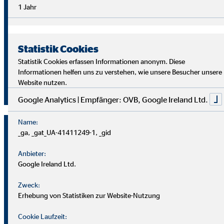
Überblick im Arbeitsalltag sowie analytische Fähigkeiten,
1 Jahr
um die Ziele deiner Kund
innen richtig zu verstehen und
passende Lösungen zu finden.
Statistik Cookies
Starte auch du als OVB Finanzberater*in durch!
Statistik Cookies erfassen Informationen anonym. Diese
Informationen helfen uns zu verstehen, wie unsere Besucher unsere
Website nutzen.
Jetzt klicken und bewerben!
Google Analytics | Empfänger: OVB, Google Ireland Ltd.
Name:
_ga, _gat_UA-41411249-1, _gid
Anbieter:
Google Ireland Ltd.
Zweck:
Erhebung von Statistiken zur Website-Nutzung
Cookie Laufzeit: