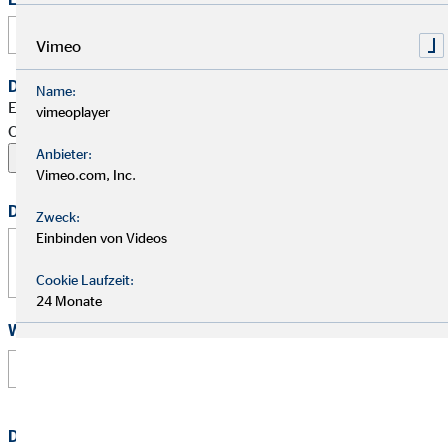
Vimeo
Dein Begleitschreiben
Name:
Erlaubte Formate: PDF, Word, ZIP, OpenOffice,
vimeoplayer
OpenDocument, JPG, PNG, BMP | Maximal 20 MB
Anbieter:
Vimeo.com, Inc.
Deine Nachricht
Zweck:
Einbinden von Videos
Cookie Laufzeit:
24 Monate
Wie hast Du von uns erfahren?
Datenschutz
*