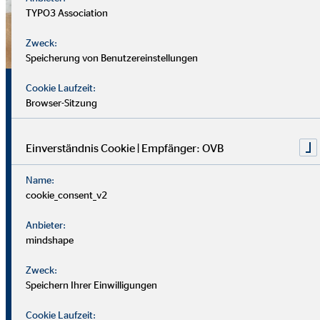
TYPO3 Association
Zweck:
Speicherung von Benutzereinstellungen
Sicherheit, Chancen und
Cookie Laufzeit:
Browser-Sitzung
echte Perspektiven
Einverständnis Cookie | Empfänger: OVB
Für uns zählt nicht dein Lebenslauf, sondern wer du bist und
Name:
was du erreichen möchtest. Wichtiger sind deine
cookie_consent_v2
zwischenmenschlichen und persönlichen Stärken.
Anbieter:
Du solltest offen, kontaktfreudig und freundlich auftreten
mindshape
und klar kommunizieren können. Empathie hilft dir, dich in
Zweck:
Kund*innen hineinzuversetzen.
Speichern Ihrer Einwilligungen
Als Berater
in brauchst du zudem eine gute Struktur, den
Cookie Laufzeit: