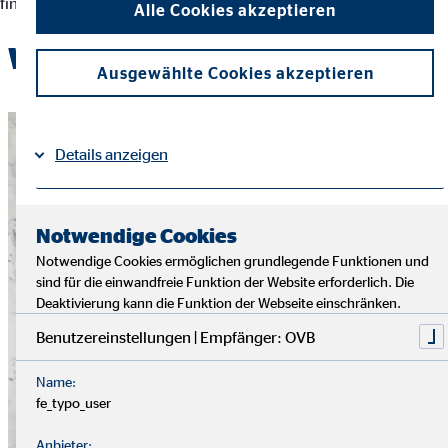
finanziellen Entscheidungen und der Erreichung ihrer Ziele.
Alle Cookies akzeptieren
Werde Teil des OVB-Teams
Ausgewählte Cookies akzeptieren
Details anzeigen
Impressum
Datenschutz
|
Notwendige Cookies
Notwendige Cookies ermöglichen grundlegende Funktionen und
sind für die einwandfreie Funktion der Website erforderlich. Die
Deaktivierung kann die Funktion der Webseite einschränken.
Benutzereinstellungen | Empfänger: OVB
Name:
fe_typo_user
Anbieter: