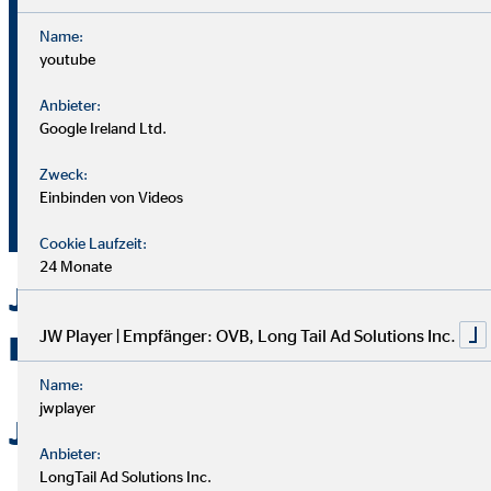
Name:
youtube
Bei OVB gibt es keine Grenzen: Unser Karriereplan bietet
gleiche Chancen für alle.
Anbieter:
Google Ireland Ltd.
Du durchläufst einen strukturierten Plan mit
Zweck:
Aufstiegsmöglichkeiten durch Ausbildung und Praxis.
Einbinden von Videos
Unterstützung bekommst du von deinem Team und deiner
Führungskraft.
Cookie Laufzeit:
24 Monate
Jetzt bei OVB in Celle als
JW Player | Empfänger: OVB, Long Tail Ad Solutions Inc.
Berater durchstarten
Name:
jwplayer
Jetzt bewerben
Anbieter:
LongTail Ad Solutions Inc.