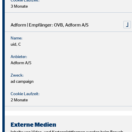
3 Monate
Adform | Empfänger: OVB, Adform A/S
Name:
uid, C
Anbieter:
Adform A/S
Zweck:
ad campaign
Cookie Laufzeit:
2 Monate
Wir suchen Persönlichkeiten mit Charakter, die aus dem
Rahmen fallen.
Externe Medien
Du musst kein Finanzprofi sein – unsere Ausbildung bereitet
Inhalte von Video- und Kartenplattformen werden beim Besuch