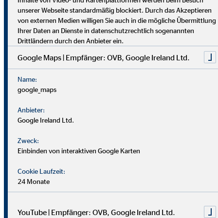
dich umfassend vor. Uniabsolvent*innen wenden bei uns ihr
unserer Webseite standardmäßig blockiert. Durch das Akzeptieren
Wissen praktisch an. Nach einer Job-Pause kannst du flexibel
von externen Medien willigen Sie auch in die mögliche Übermittlung
einsteigen, und Finanzprofis finden bei uns neue Chancen.
Ihrer Daten an Dienste in datenschutzrechtlich sogenannten
Drittländern durch den Anbieter ein.
Google Maps | Empfänger: OVB, Google Ireland Ltd.
Name:
google_maps
Anbieter:
Google Ireland Ltd.
Zweck:
Einbinden von interaktiven Google Karten
Cookie Laufzeit:
24 Monate
YouTube | Empfänger: OVB, Google Ireland Ltd.