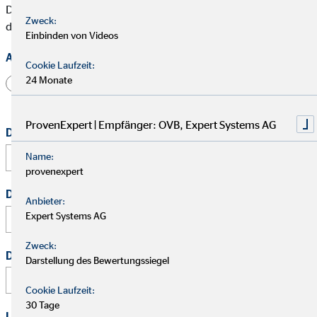
Die mit * gekennzeichneten Felder müssen ausgefüllt werden,
Zweck:
damit wir Deine Bewerbung bearbeiten können.
Einbinden von Videos
Anrede
Cookie Laufzeit:
24 Monate
Herr
Frau
Divers
ProvenExpert | Empfänger: OVB, Expert Systems AG
Dein vollständiger Name
*
Name:
provenexpert
Deine E-Mail Adresse
*
Anbieter:
Expert Systems AG
Zweck:
Deine Telefonnummer
Darstellung des Bewertungssiegel
Cookie Laufzeit:
30 Tage
Link zu Deinem Business-Profil (Xing / LinkedIn / andere)