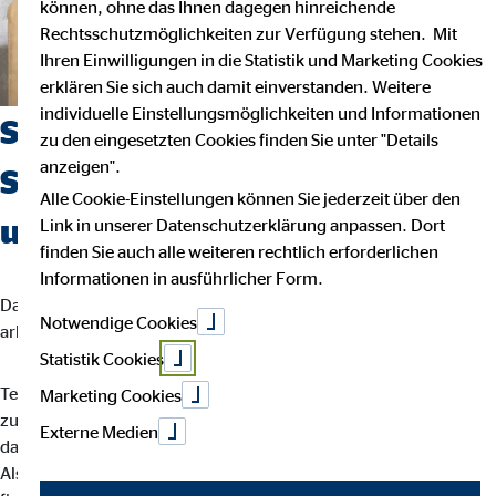
können, ohne das Ihnen dagegen hinreichende
Rechtsschutzmöglichkeiten zur Verfügung stehen. Mit
Ihren Einwilligungen in die Statistik und Marketing Cookies
erklären Sie sich auch damit einverstanden. Weitere
individuelle Einstellungsmöglichkeiten und Informationen
Suchst du einen Job, der
zu den eingesetzten Cookies finden Sie unter "Details
anzeigen".
Sicherheit, Selbstbestimmung
Alle Cookie-Einstellungen können Sie jederzeit über den
und Flexibilität vereint?
Link in unserer Datenschutzerklärung anpassen. Dort
finden Sie auch alle weiteren rechtlich erforderlichen
Informationen in ausführlicher Form.
Dann bist du bei uns richtig. Wir glauben, dass man am besten
Notwendige Cookies
arbeitet, wenn man seinem eigenen Rhythmus folgt.
Statistik Cookies
Teamarbeit und intensiver Austausch sind für uns der Schlüssel
Marketing Cookies
zu besten Ergebnissen. Dein Arbeitsalltag ist abwechslungsreich,
Externe Medien
da jede Kundin und jeder Kunde individuelle Lösungen braucht.
Als OVB-Berater*in unterstützt du deine Kund*innen bei