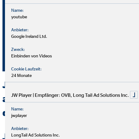
Name:
youtube
Bei OVB gibt es keine Grenzen: Unser Karriereplan bietet
gleiche Chancen für alle.
Anbieter:
Google Ireland Ltd.
Du durchläufst einen strukturierten Plan mit
Zweck:
Aufstiegsmöglichkeiten durch Ausbildung und Praxis.
Einbinden von Videos
Unterstützung bekommst du von deinem Team und deiner
Führungskraft.
Cookie Laufzeit:
24 Monate
Jetzt bei OVB in Brandenburg
JW Player | Empfänger: OVB, Long Tail Ad Solutions Inc.
an der Havel als Berater
Name:
durchstarten
jwplayer
Anbieter:
Jetzt bewerben
LongTail Ad Solutions Inc.