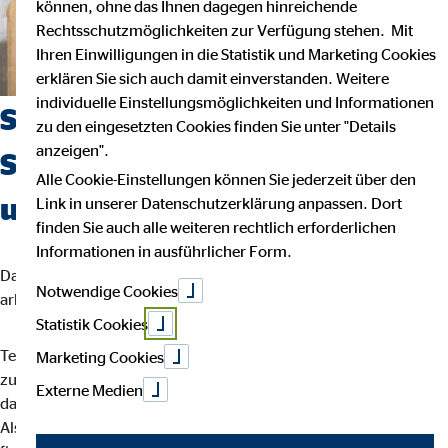
können, ohne das Ihnen dagegen hinreichende
Rechtsschutzmöglichkeiten zur Verfügung stehen. Mit
Ihren Einwilligungen in die Statistik und Marketing Cookies
erklären Sie sich auch damit einverstanden. Weitere
individuelle Einstellungsmöglichkeiten und Informationen
Suchst du einen Job, der
zu den eingesetzten Cookies finden Sie unter "Details
anzeigen".
Sicherheit, Selbstbestimmung
Alle Cookie-Einstellungen können Sie jederzeit über den
und Flexibilität vereint?
Link in unserer Datenschutzerklärung anpassen. Dort
finden Sie auch alle weiteren rechtlich erforderlichen
Informationen in ausführlicher Form.
Dann bist du bei uns richtig. Wir glauben, dass man am besten
Notwendige Cookies
arbeitet, wenn man seinem eigenen Rhythmus folgt.
Statistik Cookies
Teamarbeit und intensiver Austausch sind für uns der Schlüssel
Marketing Cookies
zu besten Ergebnissen. Dein Arbeitsalltag ist abwechslungsreich,
Externe Medien
da jede Kundin und jeder Kunde individuelle Lösungen braucht.
Als OVB-Berater*in unterstützt du deine Kund*innen bei