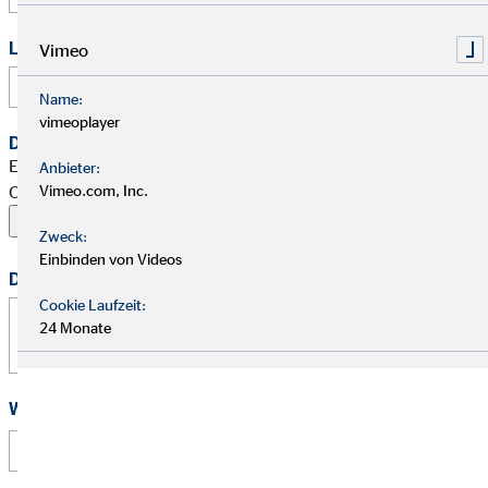
Link zu Deinem Business-Profil (Xing / LinkedIn / andere)
Vimeo
Name:
vimeoplayer
Dein Begleitschreiben
Erlaubte Formate: PDF, Word, ZIP, OpenOffice,
Anbieter:
OpenDocument, JPG, PNG, BMP | Maximal 20 MB
Vimeo.com, Inc.
Zweck:
Einbinden von Videos
Deine Nachricht
Cookie Laufzeit:
24 Monate
Wie hast Du von uns erfahren?