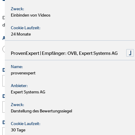
Zweck:
Einbinden von Videos
Die mit * gekennzeichneten Felder müssen ausgefüllt werden,
damit wir Deine Bewerbung bearbeiten können.
Cookie Laufzeit:
24 Monate
Anrede
Herr
Frau
Divers
ProvenExpert | Empfänger: OVB, Expert Systems AG
Name:
Dein vollständiger Name
*
provenexpert
Anbieter:
Expert Systems AG
Deine E-Mail Adresse
*
Zweck:
Darstellung des Bewertungssiegel
Deine Telefonnummer
Cookie Laufzeit:
30 Tage