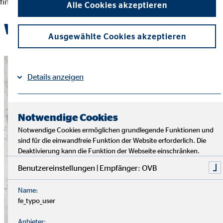
finanziellen Entscheidungen und der Erreichung ihrer Ziele.
Alle Cookies akzeptieren
Werde Teil des OVB-Teams
Ausgewählte Cookies akzeptieren
Details anzeigen
Impressum
Datenschutz
|
Notwendige Cookies
Notwendige Cookies ermöglichen grundlegende Funktionen und
sind für die einwandfreie Funktion der Website erforderlich. Die
Deaktivierung kann die Funktion der Webseite einschränken.
Benutzereinstellungen | Empfänger: OVB
Name:
fe_typo_user
Anbieter: