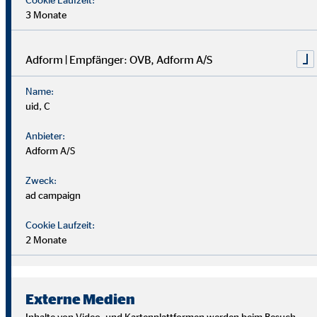
3 Monate
Adform | Empfänger: OVB, Adform A/S
Name:
uid, C
Anbieter:
Adform A/S
Zweck:
ad campaign
Cookie Laufzeit:
2 Monate
Wir suchen Persönlichkeiten mit Charakter, die aus dem
Rahmen fallen.
Externe Medien
Du musst kein Finanzprofi sein – unsere Ausbildung bereitet
Inhalte von Video- und Kartenplattformen werden beim Besuch