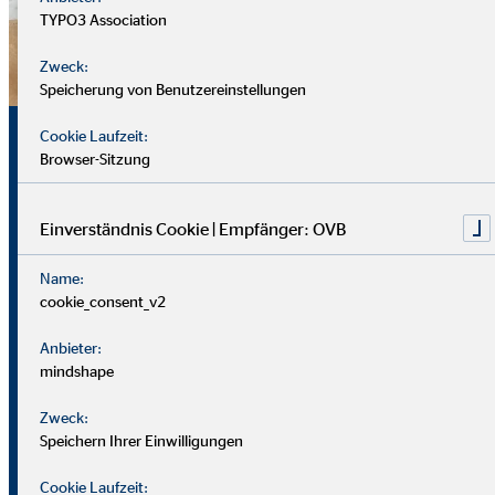
TYPO3 Association
Zweck:
Speicherung von Benutzereinstellungen
Sicherheit, Chancen und
Cookie Laufzeit:
Browser-Sitzung
echte Perspektiven
Einverständnis Cookie | Empfänger: OVB
Für uns zählt nicht dein Lebenslauf, sondern wer du bist und
Name:
was du erreichen möchtest. Wichtiger sind deine
cookie_consent_v2
zwischenmenschlichen und persönlichen Stärken.
Anbieter:
Du solltest offen, kontaktfreudig und freundlich auftreten
mindshape
und klar kommunizieren können. Empathie hilft dir, dich in
Zweck:
Kund*innen hineinzuversetzen.
Speichern Ihrer Einwilligungen
Als Berater
in brauchst du zudem eine gute Struktur, den
Cookie Laufzeit: