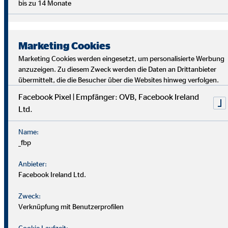
bis zu 14 Monate
Marketing Cookies
Marketing Cookies werden eingesetzt, um personalisierte Werbung
anzuzeigen. Zu diesem Zweck werden die Daten an Drittanbieter
übermittelt, die die Besucher über die Websites hinweg verfolgen.
Facebook Pixel | Empfänger: OVB, Facebook Ireland
Ltd.
Bei uns findest du Sicherheit, Selbstbestimmung und
Flexibilität. Teamarbeit und Austausch stehen im
Name:
Mittelpunkt. Dein Alltag ist vielfältig, da jede*r Kund*in
_fbp
individuelle Lösungen braucht. Als OVB-Berater*in
unterstützt du Kund*innen, die richtigen finanziellen
Anbieter:
Entscheidungen zu treffen.
Facebook Ireland Ltd.
Zweck:
Verknüpfung mit Benutzerprofilen
Cookie Laufzeit: