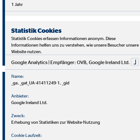
Überblick im Arbeitsalltag sowie analytische Fähigkeiten,
1 Jahr
um die Ziele deiner Kund
innen richtig zu verstehen und
passende Lösungen zu finden.
Statistik Cookies
Starte auch du als OVB Finanzberater*in durch!
Statistik Cookies erfassen Informationen anonym. Diese
Informationen helfen uns zu verstehen, wie unsere Besucher unsere
Website nutzen.
Jetzt klicken und bewerben!
Google Analytics | Empfänger: OVB, Google Ireland Ltd.
Name:
_ga, _gat_UA-41411249-1, _gid
Anbieter:
Google Ireland Ltd.
Zweck:
Erhebung von Statistiken zur Website-Nutzung
Cookie Laufzeit: