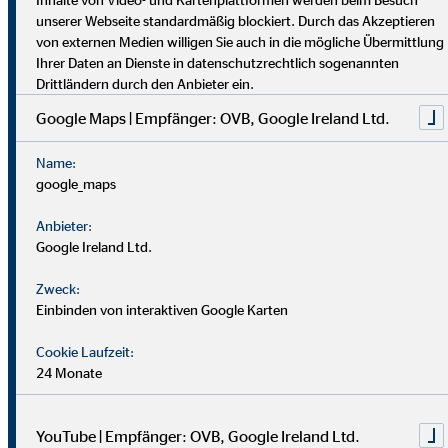
dich umfassend vor. Uniabsolvent*innen wenden bei uns ihr
unserer Webseite standardmäßig blockiert. Durch das Akzeptieren
Wissen praktisch an. Nach einer Job-Pause kannst du flexibel
von externen Medien willigen Sie auch in die mögliche Übermittlung
einsteigen, und Finanzprofis finden bei uns neue Chancen.
Ihrer Daten an Dienste in datenschutzrechtlich sogenannten
Drittländern durch den Anbieter ein.
Google Maps | Empfänger: OVB, Google Ireland Ltd.
Name:
google_maps
Anbieter:
Google Ireland Ltd.
Zweck:
Einbinden von interaktiven Google Karten
Cookie Laufzeit:
24 Monate
YouTube | Empfänger: OVB, Google Ireland Ltd.