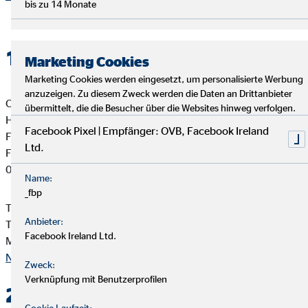
bis zu 14 Monate
1. Verantwortlicher
Marketing Cookies
Marketing Cookies werden eingesetzt, um personalisierte Werbung
anzuzeigen. Zu diesem Zweck werden die Daten an Drittanbieter
OVB Vermögensberatung AG
übermittelt, die die Besucher über die Websites hinweg verfolgen.
Hans-Dieter Pötzschmann
Facebook Pixel | Empfänger: OVB, Facebook Ireland
Financial Director für die OVB
Ltd.
Friedensstr. 12a
06749 Bitterfeld-Wolfen
Name:
_fbp
Telefon: +49 3493 23774
Anbieter:
Telefax: +49 3493 21349
Facebook Ireland Ltd.
Mail:
poetzschmann@ovb.de
Nach oben
Zweck:
Verknüpfung mit Benutzerprofilen
2. Kontakt
Cookie Laufzeit: