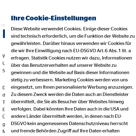
Ihre Cookie-Einstellungen
Diese Website verwendet Cookies. Einige dieser Cookies
Datenschutz
sind technisch erforderlich, um die Funktion der Website zu
gewährleisten. Darüber hinaus verwenden wir Cookies für
die wir Ihre Einwilligung nach EU-DSGVO Art.6 Abs.1 lit. a
Wir freuen uns sehr über Ihr Interesse an unserem
erfragen. Statistik Cookies nutzen wir dazu, Informationen
Unternehmen. Datenschutz hat einen besonders hohen
über das Benutzerverhalten auf unserer Website zu
Stellenwert bei der OVB Vermögensberatung AG.
gewinnen und die Website auf Basis dieser Informationen
stetig zu verbessern. Marketing Cookies werden von uns
eingesetzt, um Ihnen personalisierte Werbung anzuzeigen.
Die Verarbeitung personenbezogener Daten, beispielsweise
Zu diesem Zweck werden die Daten auch an Dienstleister
des Namens, der Anschrift, E-Mail-Adresse oder
übermittelt, die Sie als Besucher über Websites hinweg
Telefonnummer einer betroffenen Person, erfolgt stets im
verfolgen. Dabei könnten Ihre Daten auch in die USA und
Einklang mit der Datenschutz-Grundverordnung und in
andere Länder übermittelt werden, in denen nach EU-
Übereinstimmung mit den für die OVB Vermögensberatung AG
DSGVO kein angemessenes Datenschutzniveau herrscht
geltenden landesspezifischen Datenschutzbestimmungen.
und fremde Behörden Zugriff auf Ihre Daten erhalten
Mittels dieser Datenschutzerklärung möchte unser