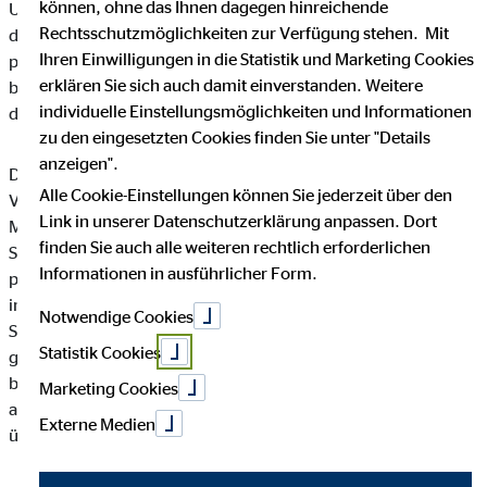
können, ohne das Ihnen dagegen hinreichende
Unternehmen die Öffentlichkeit über Art, Umfang und Zweck
Rechtsschutzmöglichkeiten zur Verfügung stehen. Mit
der von uns erhobenen, genutzten und verarbeiteten
Ihren Einwilligungen in die Statistik und Marketing Cookies
personenbezogenen Daten informieren. Ferner werden
erklären Sie sich auch damit einverstanden. Weitere
betroffene Personen mittels dieser Datenschutzerklärung über
individuelle Einstellungsmöglichkeiten und Informationen
die ihnen zustehenden Rechte aufgeklärt.
zu den eingesetzten Cookies finden Sie unter "Details
anzeigen".
Die OVB Vermögensberatung AG hat als für die Verarbeitung
Alle Cookie-Einstellungen können Sie jederzeit über den
Verantwortlicher zahlreiche technische und organisatorische
Link in unserer Datenschutzerklärung anpassen. Dort
Maßnahmen umgesetzt, um einen möglichst lückenlosen
finden Sie auch alle weiteren rechtlich erforderlichen
Schutz der über diese Internetseite verarbeiteten
Informationen in ausführlicher Form.
personenbezogenen Daten sicherzustellen. Dennoch können
internetbasierte Datenübertragungen grundsätzlich
Notwendige Cookies
Sicherheitslücken aufweisen, sodass ein absoluter Schutz nicht
Statistik Cookies
gewährleistet werden kann. Aus diesem Grund steht es jeder
betroffenen Person frei, personenbezogene Daten auch auf
Marketing Cookies
alternativen Wegen, beispielsweise telefonisch, an uns zu
Externe Medien
übermitteln.