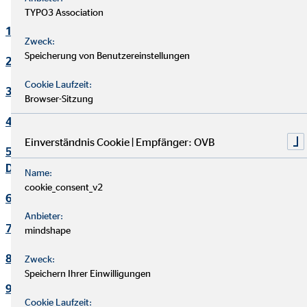
TYPO3 Association
1. Verantwortlicher
Zweck:
Speicherung von Benutzereinstellungen
2. Kontakt Datenschutzbeauftragter
Cookie Laufzeit:
3. Maßgebliche Rechtsgrundlagen
Browser-Sitzung
4. Sicherheitsmaßnahmen
Einverständnis Cookie | Empfänger: OVB
5. Übermittlung und Offenbarung von personenbezogenen
Daten
Name:
cookie_consent_v2
6. Datenverarbeitung in Drittländern
Anbieter:
7. Einsatz von Cookies
mindshape
8. Kontaktaufnahme
Zweck:
Speichern Ihrer Einwilligungen
9. Bereitstellung des Onlineangebotes und Webhosting
Cookie Laufzeit: