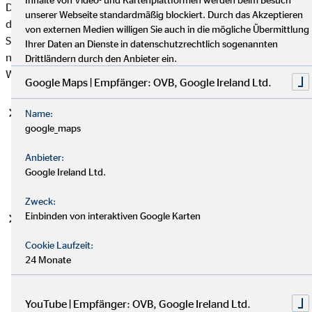
Datenschutzgrundverordnung (DSGVO), auf deren Basis wir
unserer Webseite standardmäßig blockiert. Durch das Akzeptieren
die personenbezogenen Daten verarbeiten, mit. Bitte beachten
von externen Medien willigen Sie auch in die mögliche Übermittlung
Sie, dass zusätzlich zu den Regelungen der DSGVO die
Ihrer Daten an Dienste in datenschutzrechtlich sogenannten
nationalen Datenschutzvorgaben in Ihrem bzw. unserem
Drittländern durch den Anbieter ein.
Wohn- und Sitzland gelten können.
Google Maps | Empfänger: OVB, Google Ireland Ltd.
Einwilligung (Art. 6 Abs. 1 S. 1 lit. a DSGVO)
- Die
Name:
google_maps
betroffene Person hat ihre Einwilligung in die Verarbeitung
der sie betreffenden personenbezogenen Daten für einen
Anbieter:
spezifischen Zweck oder mehrere bestimmte Zwecke
Google Ireland Ltd.
gegeben.
Zweck:
Einbinden von interaktiven Google Karten
Vertragserfüllung und vorvertragliche Anfragen (Art. 6
Abs. 1 S. 1 lit. b. DSGVO)
- Die Verarbeitung ist für die
Cookie Laufzeit:
Erfüllung eines Vertrags, dessen Vertragspartei die
24 Monate
betroffene Person ist, oder zur Durchführung
vorvertraglicher Maßnahmen erforderlich, die auf Anfrage
der betroffenen Person erfolgen.
YouTube | Empfänger: OVB, Google Ireland Ltd.