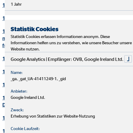
1 Jahr
10. Bewerbungsverfahren
11. Online-Marketing
Statistik Cookies
12. Informationen zum Datenschutz und rechtlich
Statistik Cookies erfassen Informationen anonym. Diese
notwendige Informationen beim Einsatz des Service "Zoom"
Informationen helfen uns zu verstehen, wie unsere Besucher unsere
für Videokonferenzen
Website nutzen.
13. Löschung von Daten
Google Analytics | Empfänger: OVB, Google Ireland Ltd.
14. Präsenzen in sozialen Netzwerken
Name:
_ga, _gat_UA-41411249-1, _gid
15. Plugins und eingebettete Funktionen sowie Inhalte
Anbieter:
16. Änderung und Aktualisierung der
Google Ireland Ltd.
Datenschutzerklärung
Zweck:
Erhebung von Statistiken zur Website-Nutzung
17. Rechte der betroffenen Personen
Cookie Laufzeit:
18. Begriffsdefinitionen