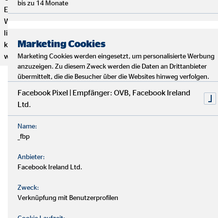
bis zu 14 Monate
Engagement bestimmt, wie weit du bei uns kommen kannst.
Wenn du genug von einem langweiligen 9-to-5 Job hast und
lieber selbstständig arbeiten möchtest, aber trotzdem mit
Marketing Cookies
kompetenten und freundlichen Kollegen zusammenarbeiten
willst, dann bist du hier genau richtig.
Marketing Cookies werden eingesetzt, um personalisierte Werbung
anzuzeigen. Zu diesem Zweck werden die Daten an Drittanbieter
übermittelt, die die Besucher über die Websites hinweg verfolgen.
Facebook Pixel | Empfänger: OVB, Facebook Ireland
Ltd.
Name:
_fbp
Anbieter:
Facebook Ireland Ltd.
Zweck:
Verknüpfung mit Benutzerprofilen
Cookie Laufzeit: