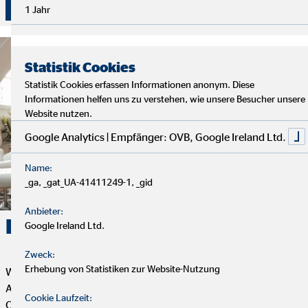
Überzeuge dich selbst von unserer Beratung!
1 Jahr
Statistik Cookies
Statistik Cookies erfassen Informationen anonym. Diese
Informationen helfen uns zu verstehen, wie unsere Besucher unsere
Website nutzen.
Google Analytics | Empfänger: OVB, Google Ireland Ltd.
Name:
_ga, _gat_UA-41411249-1, _gid
Anbieter:
Karriere. Erfolg. OVB.
Google Ireland Ltd.
Zweck:
Erhebung von Statistiken zur Website-Nutzung
Wenn du Flexibilität, Selbstbestimmung und eine erfüllende
Aufgabe mit Sinn und Zweck suchst, dann ist die Tätigkeit als
Cookie Laufzeit:
OVB Finanzberater*in genau das Richtige für dich. Dein