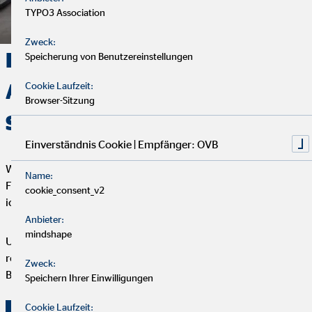
TYPO3 Association
Zweck:
Deine Finanzen, Dein Weg:
Speicherung von Benutzereinstellungen
Analyse, Beratung und
Cookie Laufzeit:
Browser-Sitzung
Service
Einverständnis Cookie | Empfänger: OVB
Wir starten mit einem entspannten Analysegespräch, um deine
Name:
Finanzen und Ziele kennenzulernen. Anschließend präsentiere
cookie_consent_v2
ich dir maßgeschneiderte Finanzlösungen.
Anbieter:
mindshape
Um deine Finanzplanung aktuell zu halten, bieten wir
regelmäßige Servicegespräche an. Vertrauen und persönliche
Zweck:
Betreuung stehen bei uns an erster Stelle.
Speichern Ihrer Einwilligungen
Cookie Laufzeit: