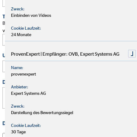
Zweck:
Einbinden von Videos
Terminwunsch
Bitte schlage mir einen Termin für ein persönliches Gespräch
Cookie Laufzeit:
vor.
24 Monate
ProvenExpert | Empfänger: OVB, Expert Systems AG
Uhrzeit
:
Name:
provenexpert
Deine Nachricht
*
Anbieter:
Expert Systems AG
Zweck:
Darstellung des Bewertungssiegel
Datenschutz
*
Cookie Laufzeit:
30 Tage
Ich habe die
Datenschutzerklärung
gelesen und willige