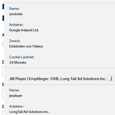
Kontakt zu OVB in
Name:
youtube
Bietigheim-Bissingen
Anbieter:
Google Ireland Ltd.
Anrede
Zweck:
Herr
Frau
Divers
Einbinden von Videos
Cookie Laufzeit:
Dein vollständiger Name
*
24 Monate
JW Player | Empfänger: OVB, Long Tail Ad Solutions Inc.
Deine E-Mail Adresse
*
Name:
jwplayer
Anbieter:
Deine Telefonnummer
LongTail Ad Solutions Inc.