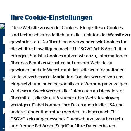
Ihre Cookie-Einstellungen
Diese Website verwendet Cookies. Einige dieser Cookies
sind technisch erforderlich, um die Funktion der Website zu
Elisabeth Haspel —
gewährleisten. Darüber hinaus verwenden wir Cookies für
die wir Ihre Einwilligung nach EU-DSGVO Art.6 Abs.1 lit. a
Bietigheim-Bissingen
erfragen. Statistik Cookies nutzen wir dazu, Informationen
über das Benutzerverhalten auf unserer Website zu
gewinnen und die Website auf Basis dieser Informationen
stetig zu verbessern. Marketing Cookies werden von uns
Bezirksleiterin für die OVB Vermögensberatung AG
eingesetzt, um Ihnen personalisierte Werbung anzuzeigen.
Zu diesem Zweck werden die Daten auch an Dienstleister
Fachchinesisch werden Sie
übermittelt, die Sie als Besucher über Websites hinweg
verfolgen. Dabei könnten Ihre Daten auch in die USA und
bei mir nicht hören.
andere Länder übermittelt werden, in denen nach EU-
DSGVO kein angemessenes Datenschutzniveau herrscht
und fremde Behörden Zugriff auf Ihre Daten erhalten
Das wichtigste an einer guten Finanzberatung ist, dass Sie