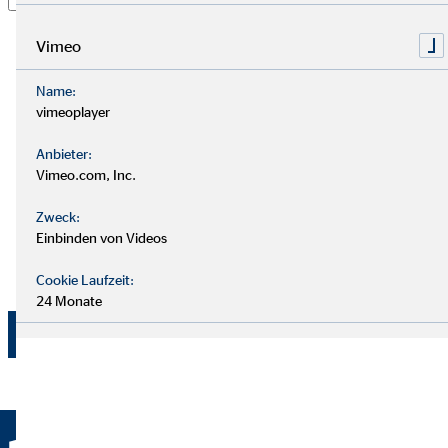
darin ein, dass die OVB Vermögensberatung AG die von
mir übermittelten Informationen und Kontaktdaten
Vimeo
dazu verwendet, um mit mir anlässlich meiner Anfrage
in Verbindung zu treten, hierüber zu kommunizieren
Name:
und meine Anfrage zu bearbeiten. Dies gilt
vimeoplayer
insbesondere für die Verwendung der E-Mail-Adresse
Anbieter:
und der Telefonnummer zum vorgenannten Zweck. Die
Vimeo.com, Inc.
Einwilligung kann jederzeit mit Wirkung für die Zukunft
per E-Mail an
dsb@ovb.de
oder per Post an den
Zweck:
Datenschutzbeauftragten von OVB Vermögensberatung
Einbinden von Videos
AG, Wolfgang Koch, Heumarkt 1, 50667 Köln
widerrufen werden.
Cookie Laufzeit:
24 Monate
Jetzt absenden