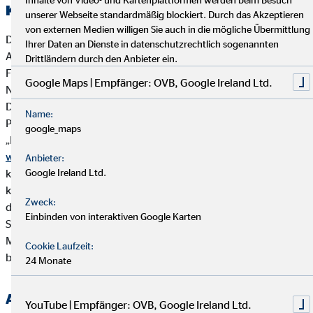
Kooperierende Produktgesellschaften
unserer Webseite standardmäßig blockiert. Durch das Akzeptieren
von externen Medien willigen Sie auch in die mögliche Übermittlung
Die OVB Vermögensberatung AG arbeitet vorrangig mit
Ihrer Daten an Dienste in datenschutzrechtlich sogenannten
Anbietern von Versicherungsanlageprodukten und
Drittländern durch den Anbieter ein.
Finanzanlageprodukten zusammen, die ihrerseits
Google Maps | Empfänger: OVB, Google Ireland Ltd.
Nachhaltigkeitsaspekte in die Produktkonzeption einbeziehen.
Die OVB Vermögensberatung AG und wesentliche
Name:
Produktpartner der OVB haben sich der Brancheninitiative
google_maps
„Nachhaltigkeit in der Lebensversicherung“ angeschlossen:
www.branchen-initiative.de
. Ziel der Initiative ist es, ESG-
Anbieter:
konforme Kapitalanlagen in der Lebensversicherung zu
Google Ireland Ltd.
konzipieren (ESG = environmental, social and governance),
Zweck:
d.h. Versicherungsanlageprodukte, die speziell Umwelt-,
Einbinden von interaktiven Google Karten
Sozial- und Arbeitnehmerbelange berücksichtigen,
Menschenrechte beachten und Korruption sowie Bestechung
Cookie Laufzeit:
bekämpfen.
24 Monate
Auswahl der Produkte
YouTube | Empfänger: OVB, Google Ireland Ltd.