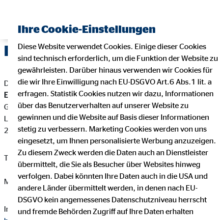
Ihre Cookie-Einstellungen
Diese Website verwendet Cookies. Einige dieser Cookies
Impressum
sind technisch erforderlich, um die Funktion der Website zu
gewährleisten. Darüber hinaus verwenden wir Cookies für
die wir Ihre Einwilligung nach EU-DSGVO Art.6 Abs.1 lit. a
Dieser Internetauftritt ist ein Angebot von:
erfragen. Statistik Cookies nutzen wir dazu, Informationen
Eugen Bosler
über das Benutzerverhalten auf unserer Website zu
Geschäftsstellenleiter für die OVB Vermögensberatung AG
gewinnen und die Website auf Basis dieser Informationen
Logestr. 40a
stetig zu verbessern. Marketing Cookies werden von uns
27616 Beverstedt
eingesetzt, um Ihnen personalisierte Werbung anzuzeigen.
Zu diesem Zweck werden die Daten auch an Dienstleister
Telefon: +49 4141 540710
übermittelt, die Sie als Besucher über Websites hinweg
verfolgen. Dabei könnten Ihre Daten auch in die USA und
Mail:
eugen.bosler@ovb.de
andere Länder übermittelt werden, in denen nach EU-
DSGVO kein angemessenes Datenschutzniveau herrscht
Internet:
https://www.ovb.de/finanzberater/beverstedt-eugen-
und fremde Behörden Zugriff auf Ihre Daten erhalten