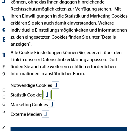
bosler.html
können, ohne das Ihnen dagegen hinreichende
Rechtsschutzmöglichkeiten zur Verfügung stehen. Mit
Ihren Einwilligungen in die Statistik und Marketing Cookies
Wichtige Kundeninformationen über
erklären Sie sich auch damit einverstanden. Weitere
den OVB Berater Eugen Bosler in
individuelle Einstellungsmöglichkeiten und Informationen
zu den eingesetzten Cookies finden Sie unter "Details
Beverstedt
anzeigen".
Alle Cookie-Einstellungen können Sie jederzeit über den
Tätigkeitsart
Link in unserer Datenschutzerklärung anpassen. Dort
finden Sie auch alle weiteren rechtlich erforderlichen
Finanzanlagenvermittler-Registernummer:
D-363H-FXUH7-
Informationen in ausführlicher Form.
94
Notwendige Cookies
Eugen Bosler ist ein Finanzanlagenvermittler mit
Statistik Cookies
Erlaubnispflicht nach § 34 f Abs. 1 Satz 1 Nummer 1 und 2
GewO, eingetragen in das Vermittlerregister gemäß § 34 f Abs.
Marketing Cookies
5 GewO.
Externe Medien
Zuständige Erlaubnisbehörde: