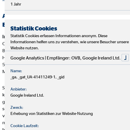
1 Jahr
Alternative Streitbeilegung —
Beschwerde-/Schlichtungsstellen
Statistik Cookies
Statistik Cookies erfassen Informationen anonym. Diese
Interne Beschwerdestelle:
Informationen helfen uns zu verstehen, wie unsere Besucher unsere
OVB Vermögensberatung AG
Website nutzen.
Bereich Außendienstbetreuung
Heumarkt 1
Google Analytics | Empfänger: OVB, Google Ireland Ltd.
50667 Köln
Name:
Mail:
beschwerden@ovb.de
_ga, _gat_UA-41411249-1, _gid
Sofern im Falle einer Kundenbeschwerde ausnahmsweise
Anbieter:
keine einvernehmliche Lösung mit unserem Unternehmen
Google Ireland Ltd.
gefunden werden kann, ist unser Unternehmen bereit und
Zweck:
sofern die Kundenbeschwerde Versicherungsprodukte betrifft,
Erhebung von Statistiken zur Website-Nutzung
verpflichtet, an einem Streitbeilegungsverfahren vor der
nachstehenden anerkannten Verbraucherschlichtungsstelle
Cookie Laufzeit:
teilzunehmen: