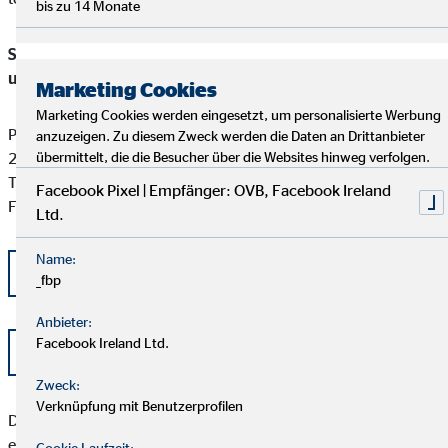
bis zu 14 Monate
Schlichtungsstelle für gewerbliche Versicherungs-, Anlage-
und Kreditvermittlung
Marketing Cookies
Marketing Cookies werden eingesetzt, um personalisierte Werbung
Postfach 101424
anzuzeigen. Zu diesem Zweck werden die Daten an Drittanbieter
20009 Hamburg
übermittelt, die die Besucher über die Websites hinweg verfolgen.
Tel: +49 (0) 40 -696 508 - 90
Facebook Pixel | Empfänger: OVB, Facebook Ireland
Fax: +49 (0) 40 - 696 508 -91
Ltd.
Name:
kontakt@schlichtung-finanzberatung.de
_fbp
Anbieter:
Facebook Ireland Ltd.
www.schlichtung-finanzberatung.de
Zweck:
Verknüpfung mit Benutzerprofilen
Der Kunde sollte beachten, dass das Schlichtungsverfahren
erst angerufen werden kann, wenn seiner Beschwerde durch
Cookie Laufzeit: