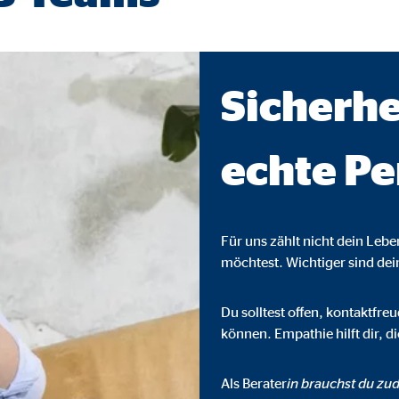
ser-Sitzung
Sicherhe
ie_consent_v2
dshape
echte Pe
chern Ihrer Einwilligungen
hr
Für uns zählt nicht dein Leb
möchtest. Wichtiger sind de
iese Informationen helfen uns zu verstehen, wie unsere Besucher unsere W
Du solltest offen, kontaktfr
können. Empathie hilft dir, 
reland Ltd.
Als Berater
in brauchst du zud