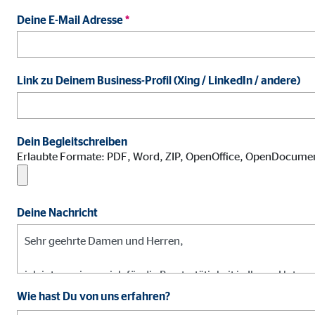
Name:
jwpl
Deine E-Mail Adresse
*
Anbieter:
Long
Zweck:
Einb
Link zu Deinem Business-Profil (Xing / LinkedIn / andere)
Cookie Laufzeit:
24 
ProvenExpert | Empfänger: OVB, Expert Sys
Dein Begleitschreiben
Name:
prov
Erlaubte Formate: PDF, Word, ZIP, OpenOffice, OpenDocume
Anbieter:
Expe
Zweck:
Dars
Deine Nachricht
Cookie Laufzeit:
30 
Vimeo
Wie hast Du von uns erfahren?
Name:
vime