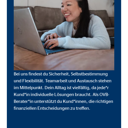
Cookie Laufzeit:
3 M
Adform | Empfänger: OVB, Adform A/S
Name:
uid,
Anbieter:
Adf
Zweck:
ad 
Cookie Laufzeit:
2 M
Bei uns findest du Sicherheit, Selbstbestimmung
und Flexibilität. Teamarbeit und Austausch stehen
im Mittelpunkt. Dein Alltag ist vielfältig, da jede*r
Externe Medien
Kund*in individuelle Lösungen braucht. Als OVB-
Inhalte von Video- und Kartenplattformen werden b
Berater*in unterstützt du Kund*innen, die richtigen
willigen Sie auch in die mögliche Übermittlung Ihre
finanziellen Entscheidungen zu treffen.
Google Maps | Empfänger: OVB, Google Irela