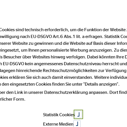
Cookies sind technisch erforderlich, um die Funktion der Website
nwilligung nach EU-DSGVO Art.6 Abs.1 lit. a erfragen. Statistik Co
Impressum
Datenschutz
serer Website zu gewinnen und die Website auf Basis dieser Infor
eingesetzt, um Ihnen personalisierte Werbung anzuzeigen. Zu di
 als Besucher über Websites hinweg verfolgen. Dabei könnten Ihre 
 mit Sicherheit
ach EU-DSGVO kein angemessenes Datenschutzniveau herrscht und
 dagegen hinreichende Rechtsschutzmöglichkeiten zur Verfügung 
okies erklären Sie sich auch damit einverstanden. Weitere individue
den eingesetzten Cookies finden Sie unter "Details anzeigen".
t!
ber den Link in unserer Datenschutzerklärung anpassen. Dort find
hrlicher Form.
Statistik Cookies
Externe Medien