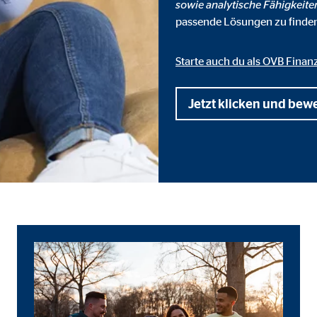
sowie analytische Fähigkeite
 _gat_UA-41411249-1, _gid
passende Lösungen zu finde
le Ireland Ltd.
bung von Statistiken zur Website-Nutzung
Starte auch du als OVB Finan
zu 14 Monate
Jetzt klicken und bew
ierte Werbung anzuzeigen. Zu diesem Zweck werden die Daten an Drittanbie
Ireland Ltd.
book Ireland Ltd.
nüpfung mit Benutzerprofilen