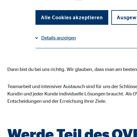
Suchst du einen Jo
Selbstbestimmung 
Alle Cookies akzeptieren
Ausgewä
Details anzeigen
vereint?
Impressum
Datenschutz
|
Notwendige Cookies
Dann bist du bei uns richtig. Wir glauben, dass man am best
Notwendige Cookies ermöglichen grundlegende Funkti
Funktion der Webseite einschränken.
Teamarbeit und intensiver Austausch sind für uns der Schlüsse
Kundin und jeder Kunde individuelle Lösungen braucht. Als OV
Benutzereinstellungen | Empfänger: OVB
Entscheidungen und der Erreichung ihrer Ziele.
Name:
fe_t
Anbieter:
TYPO
Werde Teil des O
Zweck:
Spei