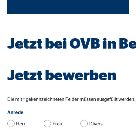
Name:
goo
Anbieter:
Goog
Zweck:
Einb
Jetzt bei OVB in B
Cookie Laufzeit:
24 
YouTube | Empfänger: OVB, Google Ireland L
Jetzt bewerben
Name:
you
Anbieter:
Goog
Zweck:
Einb
Die mit * gekennzeichneten Felder müssen ausgefüllt werden
Cookie Laufzeit:
24 
Anrede
Herr
Frau
Divers
JW Player | Empfänger: OVB, Long Tail Ad Sol