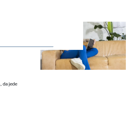
ie Deaktivierung kann die
, da jede