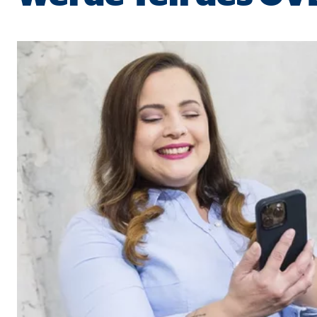
Cookie Laufzeit:
Brow
Einverständnis Cookie | Empfänger: OVB
Name:
cook
Anbieter:
min
Zweck:
Spei
Cookie Laufzeit:
1 Ja
Statistik Cookies
Statistik Cookies erfassen Informationen anonym. D
Google Analytics | Empfänger: OVB, Google I