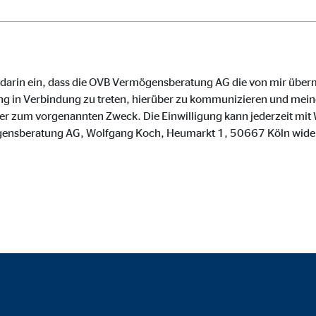
o.com, Inc.
inden von Videos
Monate
e darin ein, dass die OVB Vermögensberatung AG die von mir über
g in Verbindung zu treten, hierüber zu kommunizieren und meine
zum vorgenannten Zweck. Die Einwilligung kann jederzeit mit W
gensberatung AG, Wolfgang Koch, Heumarkt 1, 50667 Köln wide