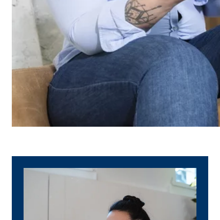
Name:
_ga,
Anbieter:
Goog
Zweck:
Erhe
Cookie Laufzeit:
bis 
Marketing Cookies
Marketing Cookies werden eingesetzt, um personalis
Besucher über die Websites hinweg verfolgen.
Facebook Pixel | Empfänger: OVB, Facebook 
Name:
_fbp
Anbieter:
Face
Zweck:
Verk