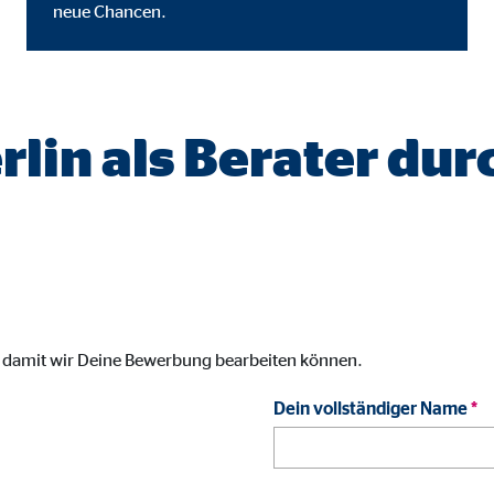
neue Chancen.
gle_maps
le Ireland Ltd.
inden von interaktiven Google Karten
erlin als Berater du
Monate
td.
tube
le Ireland Ltd.
inden von Videos
, damit wir Deine Bewerbung bearbeiten können.
Monate
Dein vollständiger Name
*
utions Inc.