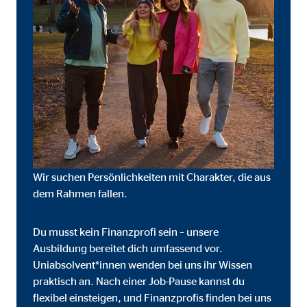
onate
 C
orm A/S
campaign
onate
Wir suchen Persönlichkeiten mit Charakter, die aus
dem Rahmen fallen.
Du musst kein Finanzprofi sein – unsere
eim Besuch unserer Webseite standardmäßig blockiert. Durch das Akzepti
Ausbildung bereitet dich umfassend vor.
r Daten an Dienste in datenschutzrechtlich sogenannten Drittländern durch 
Uniabsolvent*innen wenden bei uns ihr Wissen
praktisch an. Nach einer Job-Pause kannst du
nd Ltd.
flexibel einsteigen, und Finanzprofis finden bei uns