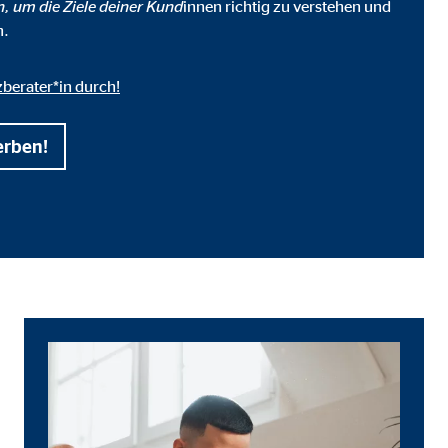
n, um die Ziele deiner Kund
innen richtig zu verstehen und
n.
zberater*in durch!
erben!
ter übermittelt, die die