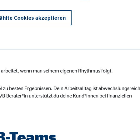
b, der Sicherheit,
und Flexibilität
hlte Cookies akzeptieren
en arbeitet, wenn man seinem eigenen Rhythmus folgt.
onen und sind für die einwandfreie Funktion der Website erforderlich. D
l zu besten Ergebnissen. Dein Arbeitsalltag ist abwechslungsreich
B-Berater*in unterstützt du deine Kund*innen bei finanziellen
ypo_user
3 Association
VB-Teams
cherung von Benutzereinstellungen