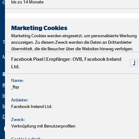
Geschäftsstelle |
bis zu 14 Monate
Marketing Cookies
Marketing Cookies werden eingesetzt, um personalisierte Werbung
Telefon:
+49 (30) 497787-0
anzuzeigen. Zu diesem Zweck werden die Daten an Drittanbieter
übermittelt, die die Besucher über die Websites hinweg verfolgen.
Mail:
butschkat@ovb.de
Facebook Pixel | Empfänger: OVB, Facebook Ireland
Ltd.
Beraterseite
Rechtliche Hinweise
Name:
Karriere bei OVB
Datenschutz
_fbp
Immobilienfinanzierung
Erklärung zur Barrierefreiheit
Anbieter:
Impressum
Netiquette
Facebook Ireland Ltd.
Datenschutz
Cookie-Einstellungen
Zweck:
Verknüpfung mit Benutzerprofilen
Cookie Laufzeit: