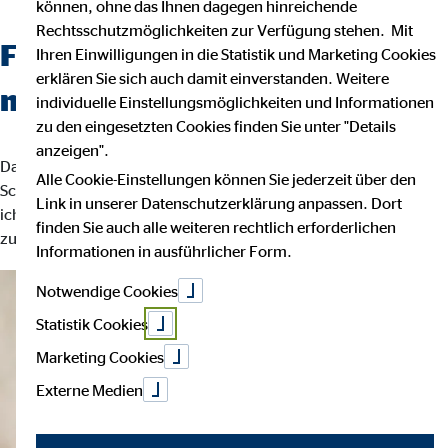
können, ohne das Ihnen dagegen hinreichende
Rechtsschutzmöglichkeiten zur Verfügung stehen. Mit
Fachchinesisch werden Sie bei
Ihren Einwilligungen in die Statistik und Marketing Cookies
erklären Sie sich auch damit einverstanden. Weitere
mir nicht hören.
individuelle Einstellungsmöglichkeiten und Informationen
zu den eingesetzten Cookies finden Sie unter "Details
anzeigen".
Das wichtigste an einer guten Finanzberatung ist, dass Sie jeden
Alle Cookie-Einstellungen können Sie jederzeit über den
Schritt verstehen. Darum erkläre ich Ihnen bis ins Detail, warum
Link in unserer Datenschutzerklärung anpassen. Dort
ich eine bestimmte Finanzlösung empfehle und inwiefern diese
finden Sie auch alle weiteren rechtlich erforderlichen
zu Ihnen und Ihren individuellen Bedürfnissen passt.
Informationen in ausführlicher Form.
Notwendige Cookies
Statistik Cookies
Marketing Cookies
Externe Medien