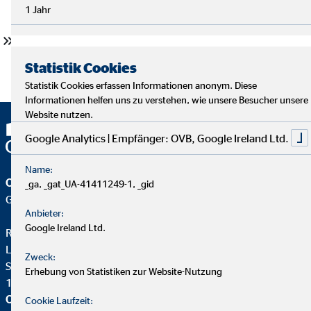
Vermögensberatung AG gekommen.
1 Jahr
1992 bis heute:
Landesdirektor für die OVB
Vermögensberatung AG
Statistik Cookies
Statistik Cookies erfassen Informationen anonym. Diese
Informationen helfen uns zu verstehen, wie unsere Besucher unsere
Website nutzen.
Google Analytics | Empfänger: OVB, Google Ireland Ltd.
Name:
OVB Vermögensberatung AG
_ga, _gat_UA-41411249-1, _gid
Geschäftsstelle | Berlin
Anbieter:
Google Ireland Ltd.
Rolf Butschkat
Landesdirektor für die OVB
Zweck:
Spandauer Damm 115
Erhebung von Statistiken zur Website-Nutzung
14050 Berlin
OVB Vermögensberatung AG
Cookie Laufzeit: