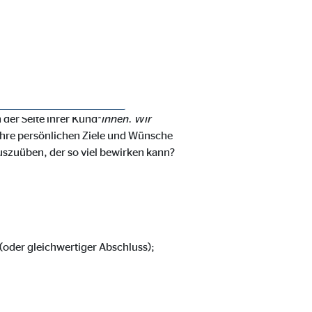
T EINE/N
 der Seite ihrer Kund*
innen. Wir
 ihre persönlichen Ziele und Wünsche
 auszuüben, der so viel bewirken kann?
ie Deaktivierung kann die
(oder gleichwertiger Abschluss);