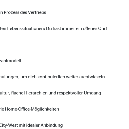
 _gat_UA-41411249-1, _gid
n Prozess des Vertriebs
le Ireland Ltd.
bung von Statistiken zur Website-Nutzung
ten Lebenssituationen: Du hast immer ein offenes Ohr!
zu 14 Monate
ezahlmodell
ierte Werbung anzuzeigen. Zu diesem Zweck werden die Daten an Drittanbie
hulungen, um dich kontinuierlich weiterzuentwickeln
Ireland Ltd.
ltur, flache Hierarchien und respektvoller Umgang
wie Home-Office-Möglichkeiten
book Ireland Ltd.
nüpfung mit Benutzerprofilen
 City-West mit idealer Anbindung