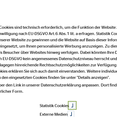
Cookies sind technisch erforderlich, um die Funktion der Website
nwilligung nach EU-DSGVO Art.6 Abs.1 lit. a erfragen. Statistik Co
mmobilienfinanzierung
Impressum
Daten
serer Website zu gewinnen und die Website auf Basis dieser Infor
eingesetzt, um Ihnen personalisierte Werbung anzuzeigen. Zu di
 als Besucher über Websites hinweg verfolgen. Dabei könnten Ihre 
ach EU-DSGVO kein angemessenes Datenschutzniveau herrscht und
 dagegen hinreichende Rechtsschutzmöglichkeiten zur Verfügung 
ffrau / Bank
okies erklären Sie sich auch damit einverstanden. Weitere individue
den eingesetzten Cookies finden Sie unter "Details anzeigen".
ber den Link in unserer Datenschutzerklärung anpassen. Dort find
hrlicher Form.
/d) in Vollzeit
Statistik Cookies
Externe Medien