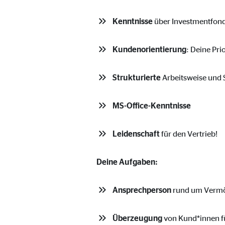
Cookie Laufzeit:
Brow
Kenntnisse
über Investmentfond
Einverständnis Cookie | Empfänger: OVB
Kundenorientierung
: Deine Pri
Name:
cook
Strukturierte
Arbeitsweise und S
Anbieter:
min
Zweck:
Spei
MS-Office-Kenntnisse
Cookie Laufzeit:
1 Ja
Leidenschaft
für den Vertrieb!
Statistik Cookies
Deine Aufgaben:
Statistik Cookies erfassen Informationen anonym. D
Ansprechperson
rund um Vermög
Google Analytics | Empfänger: OVB, Google I
Überzeugung
von Kund*innen fü