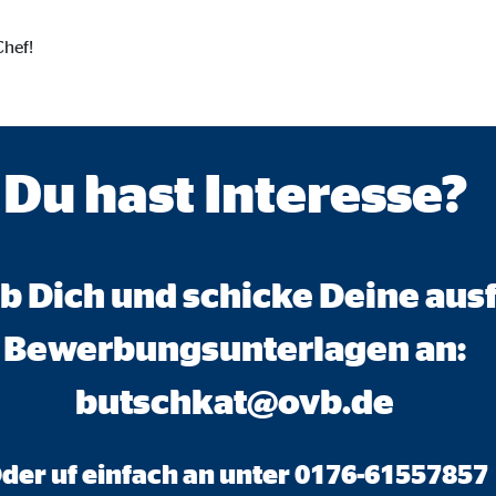
onate
Chef!
 C
Du hast Interesse?
orm A/S
campaign
onate
b Dich und schicke Deine aus
Bewerbungsunterlagen an:
eim Besuch unserer Webseite standardmäßig blockiert. Durch das Akzepti
butschkat@ovb.de
r Daten an Dienste in datenschutzrechtlich sogenannten Drittländern durch 
der uf einfach an unter 0176-61557857
nd Ltd.