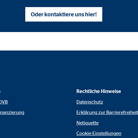
gle_maps
Oder kontaktiere uns hier!
le Ireland Ltd.
inden von interaktiven Google Karten
Monate
td.
tube
le Ireland Ltd.
e
Rechtliche Hinweise
inden von Videos
 OVB
Datenschutz
Monate
inanzierung
Erklärung zur Barrierefreihei
Netiquette
utions Inc.
Cookie-Einstellungen