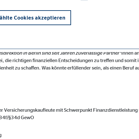
Teilzeit.
hlte Cookies akzeptieren
HEN ZUM NÄCHSTMÖGLICHEN ZEITPUNK
irektion in Berlin sind seit Jahren zuverlässige Partner*
innen an
i, die richtigen finanziellen Entscheidungen zu treffen und somit
edenheit zu schaffen. Was könnte erfüllender sein, als einen Beruf
onen und sind für die einwandfreie Funktion der Website erforderlich. D
er Versicherungskaufleute mit Schwerpunkt Finanzdienstleistung 
ypo_user
 §34f/§34d GewO
3 Association
g
cherung von Benutzereinstellungen