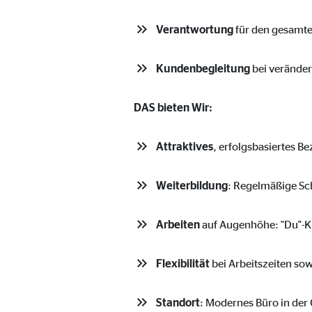
Name:
_ga,
Verantwortung
für den gesamte
Anbieter:
Goog
Zweck:
Erhe
Kundenbegleitung
bei veränder
Cookie Laufzeit:
bis 
DAS bieten Wir:
Marketing Cookies
Attraktives
, erfolgsbasiertes B
Marketing Cookies werden eingesetzt, um personalis
Besucher über die Websites hinweg verfolgen.
Weiterbildung
: Regelmäßige Sc
Facebook Pixel | Empfänger: OVB, Facebook 
Arbeiten
auf Augenhöhe: "Du"-Ku
Name:
_fbp
Flexibilität
bei Arbeitszeiten so
Anbieter:
Face
Zweck:
Verk
Standort
: Modernes Büro in der