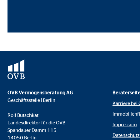
Name:
goo
Anbieter:
Goog
Zweck:
Einb
Cookie Laufzeit:
24 
YouTube | Empfänger: OVB, Google Ireland L
Name:
you
Anbieter:
Goog
OVB Vermögensberatung AG
Beraterseit
Zweck:
Einb
Geschäftsstelle | Berlin
Karriere bei
Cookie Laufzeit:
24 
Immobilienf
Rolf Butschkat
Landesdirektor für die OVB
Impressum
JW Player | Empfänger: OVB, Long Tail Ad Sol
Spandauer Damm 115
Datenschutz
14050 Berlin