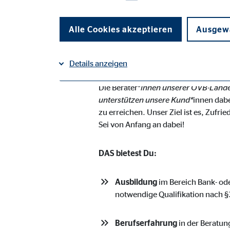
Alle Cookies akzeptieren
Ausgewä
WIR SUC
Details anzeigen
Die Berater*
innen unserer OVB-Landesd
Impressum
Datenschutz
|
unterstützen unsere Kund*
innen dabe
Notwendige Cookies
zu erreichen. Unser Ziel ist es, Zufri
Notwendige Cookies ermöglichen grundlegende Funkti
Sei von Anfang an dabei!
Funktion der Webseite einschränken.
DAS bietest Du:
Benutzereinstellungen | Empfänger: OVB
Ausbildung
im Bereich Bank- od
Name:
fe_t
notwendige Qualifikation nach
Anbieter:
TYPO
Berufserfahrung
in der Beratun
Zweck:
Spei