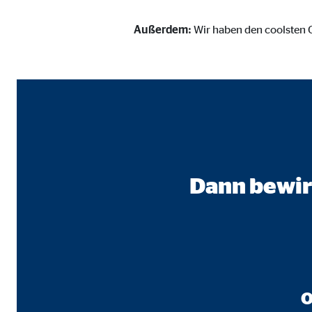
Cookie Laufzeit:
3 M
Außerdem:
Wir haben den coolsten 
Adform | Empfänger: OVB, Adform A/S
Name:
uid,
Anbieter:
Adf
Zweck:
ad 
Cookie Laufzeit:
2 M
Dann bewir
Externe Medien
Inhalte von Video- und Kartenplattformen werden b
willigen Sie auch in die mögliche Übermittlung Ihre
O
Google Maps | Empfänger: OVB, Google Irela