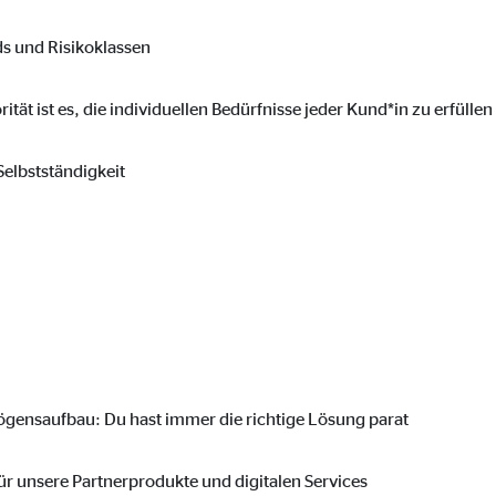
ser-Sitzung
s und Risikoklassen
orität ist es, die individuellen Bedürfnisse jeder Kund*in zu erfüll
ie_consent_v2
elbstständigkeit
dshape
chern Ihrer Einwilligungen
hr
iese Informationen helfen uns zu verstehen, wie unsere Besucher unsere W
ensaufbau: Du hast immer die richtige Lösung parat
reland Ltd.
r unsere Partnerprodukte und digitalen Services