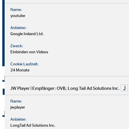
Name:
youtube
Bei OVB gibt es keine Grenzen: Unser Karriereplan bietet
gleiche Chancen für alle.
Anbieter:
Google Ireland Ltd.
Du durchläufst einen strukturierten Plan mit
Zweck:
Aufstiegsmöglichkeiten durch Ausbildung und Praxis.
Einbinden von Videos
Unterstützung bekommst du von deinem Team und deiner
Führungskraft.
Cookie Laufzeit:
24 Monate
Jetzt bei OVB in Berlin als
JW Player | Empfänger: OVB, Long Tail Ad Solutions Inc.
Berater durchstarten
Name:
jwplayer
Jetzt bewerben
Anbieter:
LongTail Ad Solutions Inc.