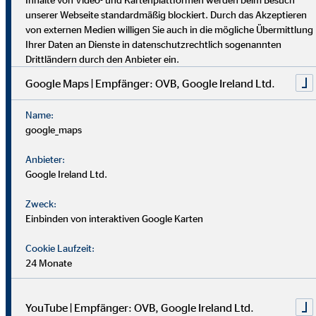
dich umfassend vor. Uniabsolvent*innen wenden bei uns ihr
unserer Webseite standardmäßig blockiert. Durch das Akzeptieren
Wissen praktisch an. Nach einer Job-Pause kannst du flexibel
von externen Medien willigen Sie auch in die mögliche Übermittlung
einsteigen, und Finanzprofis finden bei uns neue Chancen.
Ihrer Daten an Dienste in datenschutzrechtlich sogenannten
Drittländern durch den Anbieter ein.
Google Maps | Empfänger: OVB, Google Ireland Ltd.
Name:
google_maps
Anbieter:
Google Ireland Ltd.
Zweck:
Einbinden von interaktiven Google Karten
Cookie Laufzeit:
24 Monate
YouTube | Empfänger: OVB, Google Ireland Ltd.