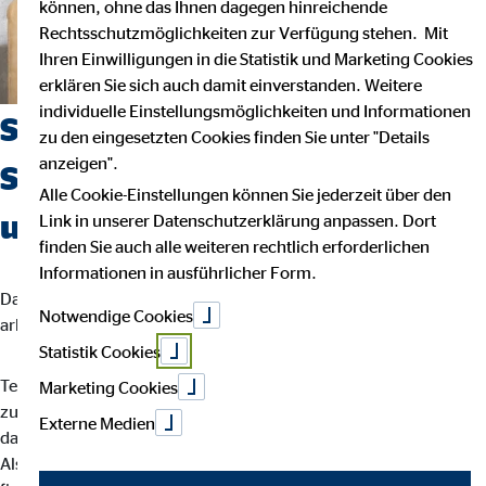
können, ohne das Ihnen dagegen hinreichende
Rechtsschutzmöglichkeiten zur Verfügung stehen. Mit
Ihren Einwilligungen in die Statistik und Marketing Cookies
erklären Sie sich auch damit einverstanden. Weitere
individuelle Einstellungsmöglichkeiten und Informationen
Suchst du einen Job, der
zu den eingesetzten Cookies finden Sie unter "Details
anzeigen".
Sicherheit, Selbstbestimmung
Alle Cookie-Einstellungen können Sie jederzeit über den
und Flexibilität vereint?
Link in unserer Datenschutzerklärung anpassen. Dort
finden Sie auch alle weiteren rechtlich erforderlichen
Informationen in ausführlicher Form.
Dann bist du bei uns richtig. Wir glauben, dass man am besten
Notwendige Cookies
arbeitet, wenn man seinem eigenen Rhythmus folgt.
Statistik Cookies
Teamarbeit und intensiver Austausch sind für uns der Schlüssel
Marketing Cookies
zu besten Ergebnissen. Dein Arbeitsalltag ist abwechslungsreich,
Externe Medien
da jede Kundin und jeder Kunde individuelle Lösungen braucht.
Als OVB-Berater*in unterstützt du deine Kund*innen bei