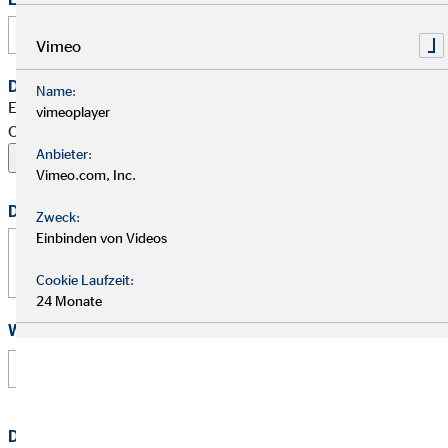
Vimeo
Dein Begleitschreiben
Name:
Erlaubte Formate: PDF, Word, ZIP, OpenOffice,
vimeoplayer
OpenDocument, JPG, PNG, BMP | Maximal 20 MB
Anbieter:
Vimeo.com, Inc.
Deine Nachricht
Zweck:
Einbinden von Videos
Cookie Laufzeit:
24 Monate
Wie hast Du von uns erfahren?
Datenschutz
*