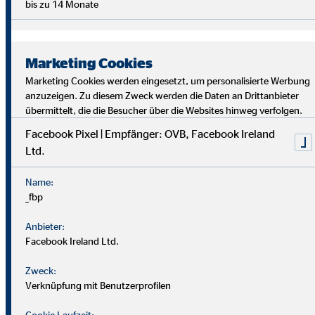
bis zu 14 Monate
Marketing Cookies
Marketing Cookies werden eingesetzt, um personalisierte Werbung
anzuzeigen. Zu diesem Zweck werden die Daten an Drittanbieter
übermittelt, die die Besucher über die Websites hinweg verfolgen.
Facebook Pixel | Empfänger: OVB, Facebook Ireland
Ltd.
Bei uns findest du Sicherheit, Selbstbestimmung und
Flexibilität. Teamarbeit und Austausch stehen im
Name:
Mittelpunkt. Dein Alltag ist vielfältig, da jede*r Kund*in
_fbp
individuelle Lösungen braucht. Als OVB-Berater*in
unterstützt du Kund*innen, die richtigen finanziellen
Anbieter:
Entscheidungen zu treffen.
Facebook Ireland Ltd.
Zweck:
Verknüpfung mit Benutzerprofilen
Cookie Laufzeit: