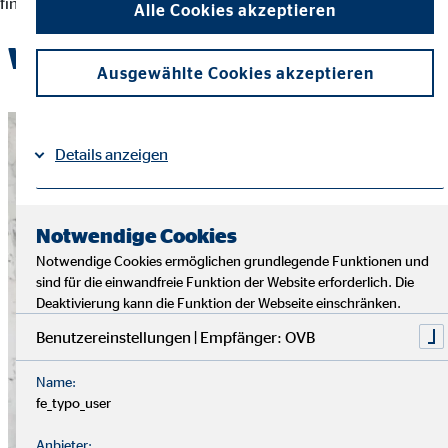
finanziellen Entscheidungen und der Erreichung ihrer Ziele.
Alle Cookies akzeptieren
Werde Teil des OVB-Teams
Ausgewählte Cookies akzeptieren
Details anzeigen
Impressum
Datenschutz
|
Notwendige Cookies
Notwendige Cookies ermöglichen grundlegende Funktionen und
sind für die einwandfreie Funktion der Website erforderlich. Die
Deaktivierung kann die Funktion der Webseite einschränken.
Benutzereinstellungen | Empfänger: OVB
Name:
fe_typo_user
Anbieter: