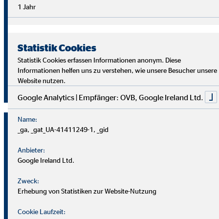
Überblick im Arbeitsalltag sowie analytische Fähigkeiten,
1 Jahr
um die Ziele deiner Kund
innen richtig zu verstehen und
passende Lösungen zu finden.
Statistik Cookies
Starte auch du als OVB Finanzberater*in durch!
Statistik Cookies erfassen Informationen anonym. Diese
Informationen helfen uns zu verstehen, wie unsere Besucher unsere
Website nutzen.
Jetzt klicken und bewerben!
Google Analytics | Empfänger: OVB, Google Ireland Ltd.
Name:
_ga, _gat_UA-41411249-1, _gid
Anbieter:
Google Ireland Ltd.
Zweck:
Erhebung von Statistiken zur Website-Nutzung
Cookie Laufzeit: