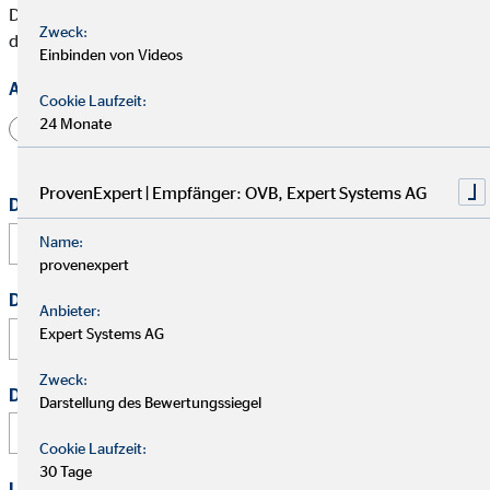
Die mit * gekennzeichneten Felder müssen ausgefüllt werden,
Zweck:
damit wir Deine Bewerbung bearbeiten können.
Einbinden von Videos
Anrede
Cookie Laufzeit:
24 Monate
Herr
Frau
Divers
ProvenExpert | Empfänger: OVB, Expert Systems AG
Dein vollständiger Name
*
Name:
provenexpert
Deine E-Mail Adresse
*
Anbieter:
Expert Systems AG
Zweck:
Deine Telefonnummer
Darstellung des Bewertungssiegel
Cookie Laufzeit:
30 Tage
Link zu Deinem Business-Profil (Xing / LinkedIn / andere)