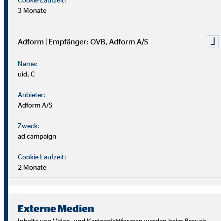
3 Monate
Adform | Empfänger: OVB, Adform A/S
Name:
uid, C
Anbieter:
Adform A/S
Zweck:
ad campaign
Cookie Laufzeit:
2 Monate
Wir suchen Persönlichkeiten mit Charakter, die aus dem
Rahmen fallen.
Externe Medien
Du musst kein Finanzprofi sein – unsere Ausbildung bereitet
Inhalte von Video- und Kartenplattformen werden beim Besuch