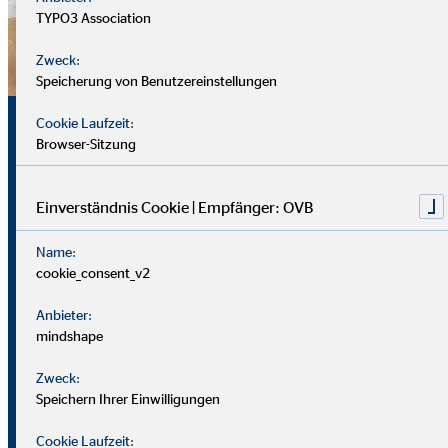
TYPO3 Association
Zweck:
Speicherung von Benutzereinstellungen
Sicherheit, Chancen und
Cookie Laufzeit:
Browser-Sitzung
echte Perspektiven
Einverständnis Cookie | Empfänger: OVB
Für uns zählt nicht dein Lebenslauf, sondern wer du bist und
Name:
was du erreichen möchtest. Wichtiger sind deine
cookie_consent_v2
zwischenmenschlichen und persönlichen Stärken.
Anbieter:
Du solltest offen, kontaktfreudig und freundlich auftreten
mindshape
und klar kommunizieren können. Empathie hilft dir, dich in
Zweck:
Kund*innen hineinzuversetzen.
Speichern Ihrer Einwilligungen
Als Berater
in brauchst du zudem eine gute Struktur, den
Cookie Laufzeit: