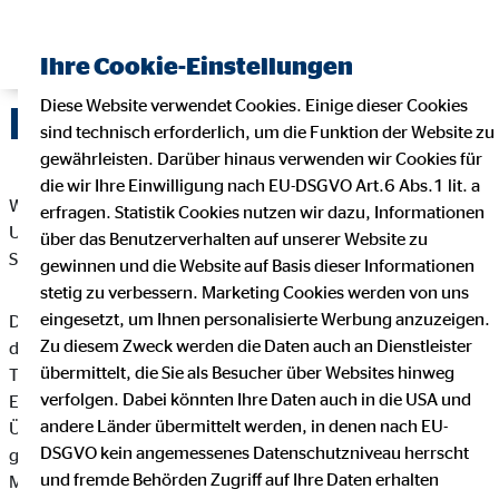
Ihre Cookie-Einstellungen
Diese Website verwendet Cookies. Einige dieser Cookies
Datenschutz
sind technisch erforderlich, um die Funktion der Website zu
gewährleisten. Darüber hinaus verwenden wir Cookies für
die wir Ihre Einwilligung nach EU-DSGVO Art.6 Abs.1 lit. a
Wir freuen uns sehr über Ihr Interesse an unserem
erfragen. Statistik Cookies nutzen wir dazu, Informationen
Unternehmen. Datenschutz hat einen besonders hohen
über das Benutzerverhalten auf unserer Website zu
Stellenwert bei der OVB Vermögensberatung AG.
gewinnen und die Website auf Basis dieser Informationen
stetig zu verbessern. Marketing Cookies werden von uns
eingesetzt, um Ihnen personalisierte Werbung anzuzeigen.
Die Verarbeitung personenbezogener Daten, beispielsweise
Zu diesem Zweck werden die Daten auch an Dienstleister
des Namens, der Anschrift, E-Mail-Adresse oder
übermittelt, die Sie als Besucher über Websites hinweg
Telefonnummer einer betroffenen Person, erfolgt stets im
verfolgen. Dabei könnten Ihre Daten auch in die USA und
Einklang mit der Datenschutz-Grundverordnung und in
andere Länder übermittelt werden, in denen nach EU-
Übereinstimmung mit den für die OVB Vermögensberatung AG
DSGVO kein angemessenes Datenschutzniveau herrscht
geltenden landesspezifischen Datenschutzbestimmungen.
und fremde Behörden Zugriff auf Ihre Daten erhalten
Mittels dieser Datenschutzerklärung möchte unser