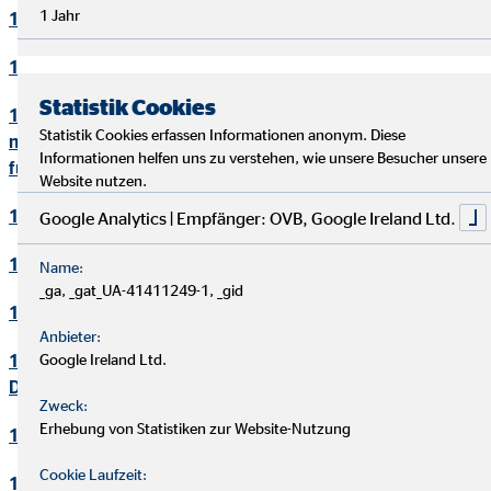
1 Jahr
10. Bewerbungsverfahren
11. Online-Marketing
Statistik Cookies
12. Informationen zum Datenschutz und rechtlich
Statistik Cookies erfassen Informationen anonym. Diese
notwendige Informationen beim Einsatz des Service "Zoom"
Informationen helfen uns zu verstehen, wie unsere Besucher unsere
für Videokonferenzen
Website nutzen.
13. Löschung von Daten
Google Analytics | Empfänger: OVB, Google Ireland Ltd.
14. Präsenzen in sozialen Netzwerken
Name:
_ga, _gat_UA-41411249-1, _gid
15. Plugins und eingebettete Funktionen sowie Inhalte
Anbieter:
16. Änderung und Aktualisierung der
Google Ireland Ltd.
Datenschutzerklärung
Zweck:
Erhebung von Statistiken zur Website-Nutzung
17. Rechte der betroffenen Personen
Cookie Laufzeit:
18. Begriffsdefinitionen