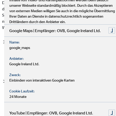
Datenschutzgrundverordnung (DSGVO), auf deren Basis wir
unserer Webseite standardmäßig blockiert. Durch das Akzeptieren
die personenbezogenen Daten verarbeiten, mit. Bitte beachten
von externen Medien willigen Sie auch in die mögliche Übermittlung
Sie, dass zusätzlich zu den Regelungen der DSGVO die
Ihrer Daten an Dienste in datenschutzrechtlich sogenannten
nationalen Datenschutzvorgaben in Ihrem bzw. unserem
Drittländern durch den Anbieter ein.
Wohn- und Sitzland gelten können.
Google Maps | Empfänger: OVB, Google Ireland Ltd.
Einwilligung (Art. 6 Abs. 1 S. 1 lit. a DSGVO)
- Die
Name:
google_maps
betroffene Person hat ihre Einwilligung in die Verarbeitung
der sie betreffenden personenbezogenen Daten für einen
Anbieter:
spezifischen Zweck oder mehrere bestimmte Zwecke
Google Ireland Ltd.
gegeben.
Zweck:
Einbinden von interaktiven Google Karten
Vertragserfüllung und vorvertragliche Anfragen (Art. 6
Abs. 1 S. 1 lit. b. DSGVO)
- Die Verarbeitung ist für die
Cookie Laufzeit:
Erfüllung eines Vertrags, dessen Vertragspartei die
24 Monate
betroffene Person ist, oder zur Durchführung
vorvertraglicher Maßnahmen erforderlich, die auf Anfrage
der betroffenen Person erfolgen.
YouTube | Empfänger: OVB, Google Ireland Ltd.