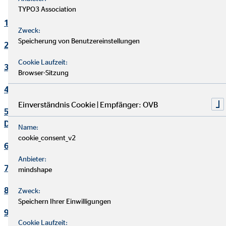
TYPO3 Association
1. Verantwortlicher
Zweck:
Speicherung von Benutzereinstellungen
2. Kontakt Datenschutzbeauftragter
Cookie Laufzeit:
3. Maßgebliche Rechtsgrundlagen
Browser-Sitzung
4. Sicherheitsmaßnahmen
Einverständnis Cookie | Empfänger: OVB
5. Übermittlung und Offenbarung von personenbezogenen
Daten
Name:
cookie_consent_v2
6. Datenverarbeitung in Drittländern
Anbieter:
7. Einsatz von Cookies
mindshape
8. Kontaktaufnahme
Zweck:
Speichern Ihrer Einwilligungen
9. Bereitstellung des Onlineangebotes und Webhosting
Cookie Laufzeit: