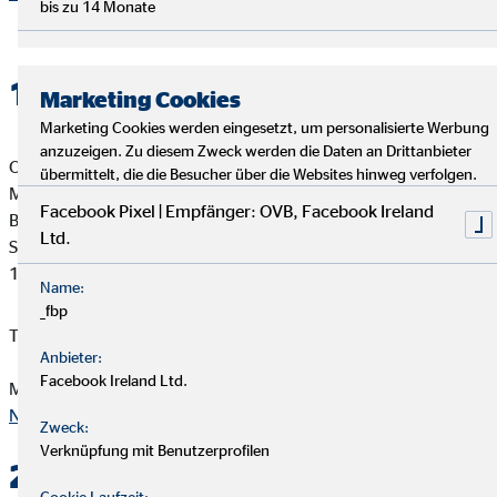
bis zu 14 Monate
1. Verantwortlicher
Marketing Cookies
Marketing Cookies werden eingesetzt, um personalisierte Werbung
anzuzeigen. Zu diesem Zweck werden die Daten an Drittanbieter
OVB Vermögensberatung AG
übermittelt, die die Besucher über die Websites hinweg verfolgen.
Munkhsaikhan Munkhmurun
Facebook Pixel | Empfänger: OVB, Facebook Ireland
Bezirksdirektor für die OVB
Ltd.
Spandauer Damm 115
14050 Berlin
Name:
_fbp
Telefon: +4930 733917
Anbieter:
Facebook Ireland Ltd.
Mail:
moe.munkh@ovb.de
Nach oben
Zweck:
Verknüpfung mit Benutzerprofilen
2. Kontakt
Cookie Laufzeit: