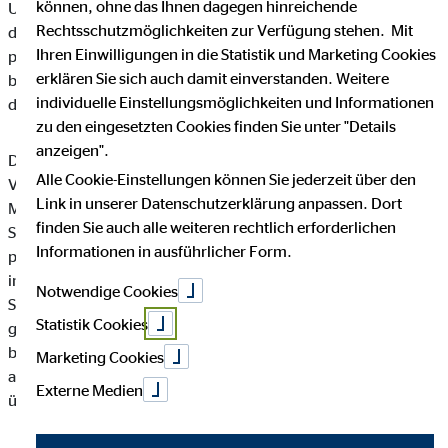
können, ohne das Ihnen dagegen hinreichende
Unternehmen die Öffentlichkeit über Art, Umfang und Zweck
Rechtsschutzmöglichkeiten zur Verfügung stehen. Mit
der von uns erhobenen, genutzten und verarbeiteten
Ihren Einwilligungen in die Statistik und Marketing Cookies
personenbezogenen Daten informieren. Ferner werden
erklären Sie sich auch damit einverstanden. Weitere
betroffene Personen mittels dieser Datenschutzerklärung über
individuelle Einstellungsmöglichkeiten und Informationen
die ihnen zustehenden Rechte aufgeklärt.
zu den eingesetzten Cookies finden Sie unter "Details
anzeigen".
Die OVB Vermögensberatung AG hat als für die Verarbeitung
Alle Cookie-Einstellungen können Sie jederzeit über den
Verantwortlicher zahlreiche technische und organisatorische
Link in unserer Datenschutzerklärung anpassen. Dort
Maßnahmen umgesetzt, um einen möglichst lückenlosen
finden Sie auch alle weiteren rechtlich erforderlichen
Schutz der über diese Internetseite verarbeiteten
Informationen in ausführlicher Form.
personenbezogenen Daten sicherzustellen. Dennoch können
internetbasierte Datenübertragungen grundsätzlich
Notwendige Cookies
Sicherheitslücken aufweisen, sodass ein absoluter Schutz nicht
Statistik Cookies
gewährleistet werden kann. Aus diesem Grund steht es jeder
betroffenen Person frei, personenbezogene Daten auch auf
Marketing Cookies
alternativen Wegen, beispielsweise telefonisch, an uns zu
Externe Medien
übermitteln.