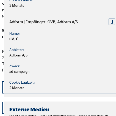
verpflichtet, an einem Streitbeilegungsverfahren vor der
3 Monate
nachstehenden anerkannten Verbraucherschlichtungsstelle
teilzunehmen:
Adform | Empfänger: OVB, Adform A/S
Schlichtungsstelle für gewerbliche Versicherungs-, Anlage-
Name:
und Kreditvermittlung
uid, C
Anbieter:
Postfach 101424
Adform A/S
20009 Hamburg
Tel: +49 (0) 40 -696 508 - 90
Zweck:
Fax: +49 (0) 40 - 696 508 -91
ad campaign
Cookie Laufzeit:
kontakt@schlichtung-finanzberatung.de
2 Monate
www.schlichtung-finanzberatung.de
Externe Medien
Inhalte von Video- und Kartenplattformen werden beim Besuch