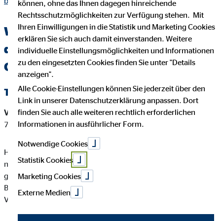
binder.html
können, ohne das Ihnen dagegen hinreichende
Rechtsschutzmöglichkeiten zur Verfügung stehen. Mit
Ihren Einwilligungen in die Statistik und Marketing Cookies
Wichtige Kundeninformationen über
erklären Sie sich auch damit einverstanden. Weitere
den OVB Berater Heiko Binder in
individuelle Einstellungsmöglichkeiten und Informationen
zu den eingesetzten Cookies finden Sie unter "Details
Oeversee - Barderup
anzeigen".
Alle Cookie-Einstellungen können Sie jederzeit über den
Tätigkeitsart
Link in unserer Datenschutzerklärung anpassen. Dort
finden Sie auch alle weiteren rechtlich erforderlichen
Versicherungsvermittler-Registernummer:
D-P9IS-55141-
Informationen in ausführlicher Form.
71
Notwendige Cookies
Heiko Binder ist ein Versicherungsvertreter mit Erlaubnispflicht
Statistik Cookies
nach § 34 d Abs. 1 GewO, eingetragen in das Vermittlerregister
gemäß § 34d Abs. 10 GewO, Bundesrepublik Deutschland
Marketing Cookies
Berufsrechtliche Regelung: § 34 d GewO, §§ 59 - 68 VVG,
Externe Medien
VersVermV