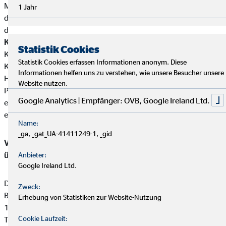
Mutterunternehmen von Versicherungsunternehmen eine
1 Jahr
direkte oder indirekte Beteiligung von über zehn Prozent an
den Stimmrechten oder am Kapital von Heiko Binder.
Kundengelder / Zuwendungen
Heiko Binder nimmt keine
Statistik Cookies
Kundengelder entgegen.Zahlungen erfolgen direkt von den
Statistik Cookies erfassen Informationen anonym. Diese
Kunden an die jeweiligen Produktgeber.
Informationen helfen uns zu verstehen, wie unsere Besucher unsere
Heiko Binder erhält von den Partnergesellschaften für die
Website nutzen.
Produktvermittlung eine Vergütung (Provisionszahlung), die
Google Analytics | Empfänger: OVB, Google Ireland Ltd.
einbehalten werden darf. Diese ist in der Versicherungsprämie
einkalkuliert.
Name:
_ga, _gat_UA-41411249-1, _gid
Vermittler-Registerstelle, bei der sich die Eintragungen
überprüfen lassen:
Anbieter:
Google Ireland Ltd.
Deutsche Industrie- und Handelskammer (DIHK)
Zweck:
Breite Straße 29
Erhebung von Statistiken zur Website-Nutzung
10178 Berlin
Cookie Laufzeit:
Tel. 0180 / 6005850 (20 Cent/Anruf aus dem dt. Festnetz,