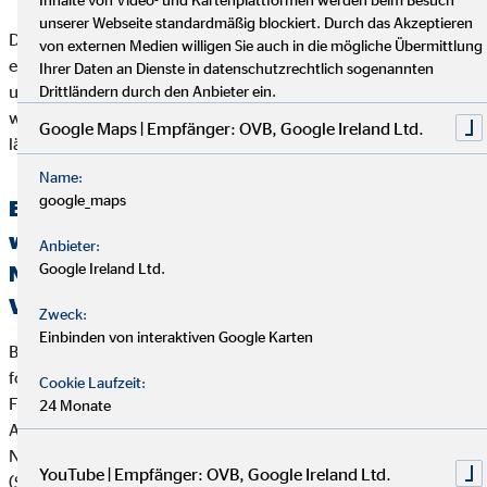
unserer Webseite standardmäßig blockiert. Durch das Akzeptieren
Der Kunde sollte beachten, dass das Schlichtungsverfahren
von externen Medien willigen Sie auch in die mögliche Übermittlung
erst angerufen werden kann, wenn seiner Beschwerde durch
Ihrer Daten an Dienste in datenschutzrechtlich sogenannten
unser Unternehmen nicht zu seiner Zufriedenheit abgeholfen
Drittländern durch den Anbieter ein.
werden konnte, oder unser Unternehmen seine Beschwerde
Google Maps | Empfänger: OVB, Google Ireland Ltd.
länger als zwei Monate nicht bearbeitet hat.
Name:
google_maps
Erklärung über die Berücksichtigung der
wichtigsten nachteiligen Auswirkungen auf
Anbieter:
Google Ireland Ltd.
Nachhaltigkeitsfaktoren bei der
Versicherungs- und Finanzanlagenberatung
Zweck:
Einbinden von interaktiven Google Karten
Bei der Beratung zu Versicherungsanlageprodukten (z.B.
fondsgebundenen Lebens- und Rentenversicherungen) und
Cookie Laufzeit:
Finanzanlageprodukten verfolgt die OVB Vermögensberatung
24 Monate
AG die folgende Strategie zur Berücksichtigung von
Nachhaltigkeitsaspekten wie Umwelt (Environment), Soziales
YouTube | Empfänger: OVB, Google Ireland Ltd.
(Social) und verantwortungsvolle Unternehmensführung