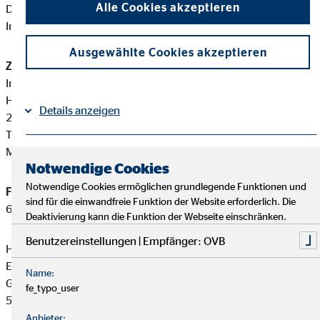
Alle Cookies akzeptieren
Diese berufsrechtlichen Regelungen können Sie auf folgender
Internetseite einsehen:
www.gesetze-im-internet.de
Ausgewählte Cookies akzeptieren
Zuständige Erlaubnisbehörde:
Industrie- und Handelskammer zu Flensburg
Heinrichstraße 28-34
Details anzeigen
24937 Flensburg
Tel: +49 461 806-806
Mail:
service@flensburg.ihk.de
Impressum
Datenschutz
|
Notwendige Cookies
Notwendige Cookies ermöglichen grundlegende Funktionen und
Finanzanlagenvermittler-Registernummer:
D-F-124-Z3KF-
sind für die einwandfreie Funktion der Website erforderlich. Die
65
Deaktivierung kann die Funktion der Webseite einschränken.
Benutzereinstellungen | Empfänger: OVB
Heiko Binder ist ein Finanzanlagenvermittler mit
Erlaubnispflicht nach § 34 f Abs. 1 Satz 1 Nummer 1 und 2
Name:
GewO, eingetragen in das Vermittlerregister gemäß § 34 f Abs.
fe_typo_user
5 GewO.
Anbieter: