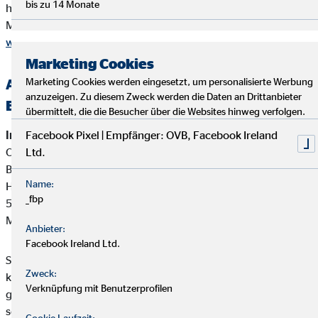
bis zu 14 Monate
höchstens 60 Cent/Anruf aus Mobilfunknetzen)
Mail
info@dihk.de
www.dihk.de
,
www.vermittlerregister.info
Marketing Cookies
Alternative Streitbeilegung —
Marketing Cookies werden eingesetzt, um personalisierte Werbung
anzuzeigen. Zu diesem Zweck werden die Daten an Drittanbieter
Beschwerde-/Schlichtungsstellen
übermittelt, die die Besucher über die Websites hinweg verfolgen.
Interne Beschwerdestelle:
Facebook Pixel | Empfänger: OVB, Facebook Ireland
OVB Vermögensberatung AG
Ltd.
Bereich Außendienstbetreuung
Name:
Heumarkt 1
_fbp
50667 Köln
Mail:
beschwerden@ovb.de
Anbieter:
Facebook Ireland Ltd.
Sofern im Falle einer Kundenbeschwerde ausnahmsweise
Zweck:
keine einvernehmliche Lösung mit unserem Unternehmen
Verknüpfung mit Benutzerprofilen
gefunden werden kann, ist unser Unternehmen bereit und
sofern die Kundenbeschwerde Versicherungsprodukte betrifft,
Cookie Laufzeit: