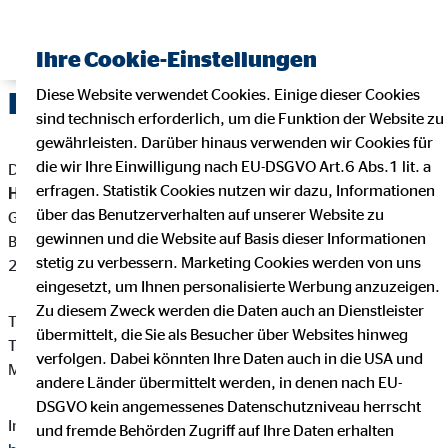
Ihre Cookie-Einstellungen
Diese Website verwendet Cookies. Einige dieser Cookies
Impressum
sind technisch erforderlich, um die Funktion der Website zu
gewährleisten. Darüber hinaus verwenden wir Cookies für
die wir Ihre Einwilligung nach EU-DSGVO Art.6 Abs.1 lit. a
Dieser Internetauftritt ist ein Angebot von:
erfragen. Statistik Cookies nutzen wir dazu, Informationen
Heiko Binder
über das Benutzerverhalten auf unserer Website zu
Generalagent für die OVB Vermögensberatung AG
gewinnen und die Website auf Basis dieser Informationen
Barderuper Dörpstraat 8
stetig zu verbessern. Marketing Cookies werden von uns
24988 Oeversee - Barderup
eingesetzt, um Ihnen personalisierte Werbung anzuzeigen.
Zu diesem Zweck werden die Daten auch an Dienstleister
Telefon: +49 4630 9377207
übermittelt, die Sie als Besucher über Websites hinweg
Telefax: +49 4630 9377208
verfolgen. Dabei könnten Ihre Daten auch in die USA und
Mail:
hbinder@ovb.de
andere Länder übermittelt werden, in denen nach EU-
DSGVO kein angemessenes Datenschutzniveau herrscht
Internet:
https://www.ovb.de/finanzberater/barderup-heiko-
und fremde Behörden Zugriff auf Ihre Daten erhalten