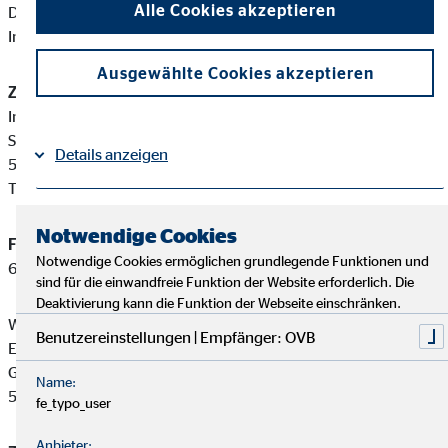
Alle Cookies akzeptieren
Diese berufsrechtlichen Regelungen können Sie auf folgender
Internetseite einsehen:
www.gesetze-im-internet.de
Ausgewählte Cookies akzeptieren
Zuständige Erlaubnisbehörde:
Industrie- und Handelskammer Koblenz
Schloßstraße 2
Details anzeigen
56068 Koblenz
Tel: +49 261 1060
Impressum
Datenschutz
|
Notwendige Cookies
Finanzanlagenvermittler-Registernummer:
D-F-141-ARX2-
Notwendige Cookies ermöglichen grundlegende Funktionen und
65
sind für die einwandfreie Funktion der Website erforderlich. Die
Deaktivierung kann die Funktion der Webseite einschränken.
Wolfgang Schröck ist ein Finanzanlagenvermittler mit
Benutzereinstellungen | Empfänger: OVB
Erlaubnispflicht nach § 34 f Abs. 1 Satz 1 Nummer 1 und 2
GewO, eingetragen in das Vermittlerregister gemäß § 34 f Abs.
Name:
5 GewO.
fe_typo_user
Anbieter: