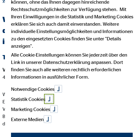
wolfgang-schroeck.html
können, ohne das Ihnen dagegen hinreichende
Rechtsschutzmöglichkeiten zur Verfügung stehen. Mit
Ihren Einwilligungen in die Statistik und Marketing Cookies
Wichtige Kundeninformationen über
erklären Sie sich auch damit einverstanden. Weitere
den OVB Berater Wolfgang Schröck
individuelle Einstellungsmöglichkeiten und Informationen
zu den eingesetzten Cookies finden Sie unter "Details
in Ahrweiler
anzeigen".
Alle Cookie-Einstellungen können Sie jederzeit über den
Tätigkeitsart
Link in unserer Datenschutzerklärung anpassen. Dort
finden Sie auch alle weiteren rechtlich erforderlichen
Versicherungsvermittler-Registernummer:
D-DMFY-0AZEF-
Informationen in ausführlicher Form.
47
Notwendige Cookies
Wolfgang Schröck ist ein Versicherungsvertreter mit
Statistik Cookies
Erlaubnispflicht nach § 34 d Abs. 1 GewO, eingetragen in das
Vermittlerregister gemäß § 34d Abs. 10 GewO,
Marketing Cookies
Bundesrepublik Deutschland Berufsrechtliche Regelung: § 34
Externe Medien
d GewO, §§ 59 - 68 VVG, VersVermV