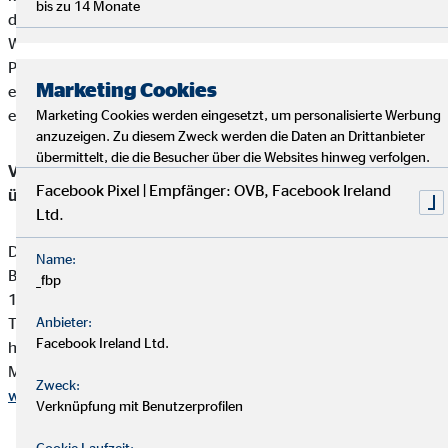
bis zu 14 Monate
den Kunden an die jeweiligen Produktgeber.
Wolfgang Schröck erhält von den Partnergesellschaften für die
Produktvermittlung eine Vergütung (Provisionszahlung), die
Marketing Cookies
einbehalten werden darf. Diese ist in der Versicherungsprämie
einkalkuliert.
Marketing Cookies werden eingesetzt, um personalisierte Werbung
anzuzeigen. Zu diesem Zweck werden die Daten an Drittanbieter
übermittelt, die die Besucher über die Websites hinweg verfolgen.
Vermittler-Registerstelle, bei der sich die Eintragungen
Facebook Pixel | Empfänger: OVB, Facebook Ireland
überprüfen lassen:
Ltd.
Deutsche Industrie- und Handelskammer (DIHK)
Name:
Breite Straße 29
_fbp
10178 Berlin
Tel. 0180 / 6005850 (20 Cent/Anruf aus dem dt. Festnetz,
Anbieter:
Facebook Ireland Ltd.
höchstens 60 Cent/Anruf aus Mobilfunknetzen)
Mail
info@dihk.de
Zweck:
www.dihk.de
,
www.vermittlerregister.info
Verknüpfung mit Benutzerprofilen
Cookie Laufzeit: