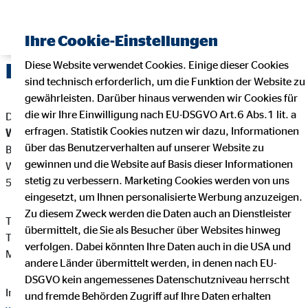
Ihre Cookie-Einstellungen
Diese Website verwendet Cookies. Einige dieser Cookies
Impressum
sind technisch erforderlich, um die Funktion der Website zu
gewährleisten. Darüber hinaus verwenden wir Cookies für
die wir Ihre Einwilligung nach EU-DSGVO Art.6 Abs.1 lit. a
Dieser Internetauftritt ist ein Angebot von:
erfragen. Statistik Cookies nutzen wir dazu, Informationen
Wolfgang Schröck
über das Benutzerverhalten auf unserer Website zu
Bezirksdirektor für die OVB Vermögensberatung AG
gewinnen und die Website auf Basis dieser Informationen
Walporzheimer Str. 88
stetig zu verbessern. Marketing Cookies werden von uns
53474 Ahrweiler
eingesetzt, um Ihnen personalisierte Werbung anzuzeigen.
Zu diesem Zweck werden die Daten auch an Dienstleister
Telefon: +49 2641 36012
übermittelt, die Sie als Besucher über Websites hinweg
Telefax: +49 2641 5721
verfolgen. Dabei könnten Ihre Daten auch in die USA und
Mail:
schroeck@ovb.de
andere Länder übermittelt werden, in denen nach EU-
DSGVO kein angemessenes Datenschutzniveau herrscht
Internet:
https://www.ovb.de/finanzberater/ahrweiler-
und fremde Behörden Zugriff auf Ihre Daten erhalten