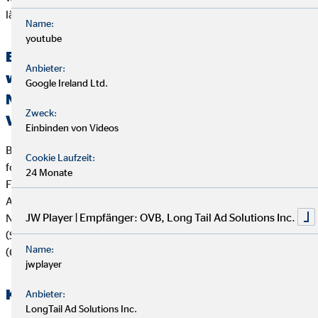
länger als zwei Monate nicht bearbeitet hat.
Name:
youtube
Erklärung über die Berücksichtigung der
Anbieter:
wichtigsten nachteiligen Auswirkungen auf
Google Ireland Ltd.
Nachhaltigkeitsfaktoren bei der
Zweck:
Versicherungs- und Finanzanlagenberatung
Einbinden von Videos
Bei der Beratung zu Versicherungsanlageprodukten (z.B.
Cookie Laufzeit:
fondsgebundenen Lebens- und Rentenversicherungen) und
24 Monate
Finanzanlageprodukten verfolgt die OVB Vermögensberatung
AG die folgende Strategie zur Berücksichtigung von
JW Player | Empfänger: OVB, Long Tail Ad Solutions Inc.
Nachhaltigkeitsaspekten wie Umwelt (Environment), Soziales
(Social) und verantwortungsvolle Unternehmensführung
Name:
(Governance):
jwplayer
Kooperierende Produktgesellschaften
Anbieter:
LongTail Ad Solutions Inc.