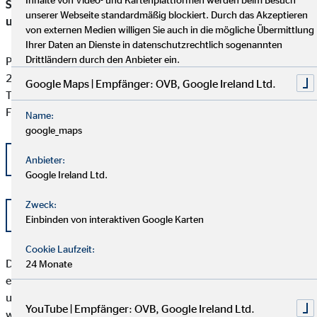
Schlichtungsstelle für gewerbliche Versicherungs-, Anlage-
unserer Webseite standardmäßig blockiert. Durch das Akzeptieren
und Kreditvermittlung
von externen Medien willigen Sie auch in die mögliche Übermittlung
Ihrer Daten an Dienste in datenschutzrechtlich sogenannten
Drittländern durch den Anbieter ein.
Postfach 101424
20009 Hamburg
Google Maps | Empfänger: OVB, Google Ireland Ltd.
Tel: +49 (0) 40 -696 508 - 90
Fax: +49 (0) 40 - 696 508 -91
Name:
google_maps
kontakt@schlichtung-finanzberatung.de
Anbieter:
Google Ireland Ltd.
Zweck:
www.schlichtung-finanzberatung.de
Einbinden von interaktiven Google Karten
Cookie Laufzeit:
Der Kunde sollte beachten, dass das Schlichtungsverfahren
24 Monate
erst angerufen werden kann, wenn seiner Beschwerde durch
unser Unternehmen nicht zu seiner Zufriedenheit abgeholfen
YouTube | Empfänger: OVB, Google Ireland Ltd.
werden konnte, oder unser Unternehmen seine Beschwerde