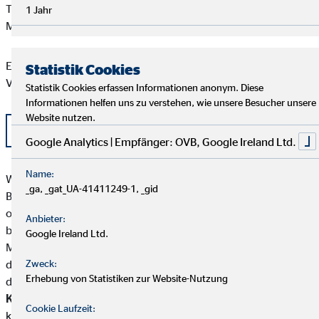
Tel: +49 26 4187-100
1 Jahr
Mail:
stadt@bad-neuenahr-ahrweiler.de
Eine aktuelle Auflistung der Produktpartner der OVB
Statistik Cookies
Vermögensberatung AG finden Sie hier:
Statistik Cookies erfassen Informationen anonym. Diese
Informationen helfen uns zu verstehen, wie unsere Besucher unsere
Website nutzen.
Liste OVB Produktpartner als PDF
Google Analytics | Empfänger: OVB, Google Ireland Ltd.
Name:
Wolfgang Schröck besitzt weder direkte noch indirekte
_ga, _gat_UA-41411249-1, _gid
Beteiligungen von über zehn Prozent an den Stimmrechten
oder am Kapital eines Versicherungsunternehmens noch
Anbieter:
besitzen Versicherungsunternehmen oder
Google Ireland Ltd.
Mutterunternehmen von Versicherungsunternehmen eine
direkte oder indirekte Beteiligung von über zehn Prozent an
Zweck:
Erhebung von Statistiken zur Website-Nutzung
den Stimmrechten oder am Kapital von Wolfgang Schröck.
Kundengelder / Zuwendungen
Wolfgang Schröck nimmt
Cookie Laufzeit:
keine Kundengelder entgegen.Zahlungen erfolgen direkt von