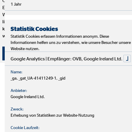
OVB Finanzberater*in genau das Richtige für dich. Dein
1 Jahr
Engagement bestimmt, wie weit du bei uns kommen kannst.
Wenn du genug von einem langweiligen 9-to-5 Job hast und
lieber selbstständig arbeiten möchtest, aber trotzdem mit
Statistik Cookies
kompetenten und freundlichen Kollegen zusammenarbeiten
willst, dann bist du hier genau richtig.
Statistik Cookies erfassen Informationen anonym. Diese
Informationen helfen uns zu verstehen, wie unsere Besucher unsere
Website nutzen.
Hier klicken und bewerben!
Google Analytics | Empfänger: OVB, Google Ireland Ltd.
Name:
_ga, _gat_UA-41411249-1, _gid
Anbieter:
Google Ireland Ltd.
Zweck:
Erhebung von Statistiken zur Website-Nutzung
Cookie Laufzeit: