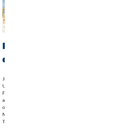
Individuelle Beratung für
deine Baufinanzierung
Jede Baufinanzierung ist einzigartig. Ob Neubau, Kauf oder
Umschuldung – in einer persönlichen Beratung klärt unser
Finanzierungsexperte deinen individuellen Bedarf und findet
auf der Plattform der OVB-Baufinanzierung die Lösung, die
optimal zu dir passt. Prüfe vorab dein Budget, deine
Nebenkosten und mögliche Konditionen und komme deinem
Traum vom Eigenheim näher.