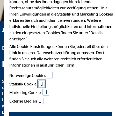
können, ohne das Ihnen dagegen hinreichende
Rechtsschutzmöglichkeiten zur Verfügung stehen. Mit
Ihren Einwilligungen in die Statistik und Marketing Cookies
erklären Sie sich auch damit einverstanden. Weitere
Axel Beta — Hamburg
individuelle Einstellungsmöglichkeiten und Informationen
zu den eingesetzten Cookies finden Sie unter "Details
anzeigen".
Alle Cookie-Einstellungen können Sie jederzeit über den
Bezirksleiter für die OVB Vermögensberatung AG
Link in unserer Datenschutzerklärung anpassen. Dort
finden Sie auch alle weiteren rechtlich erforderlichen
Finanzen - richtig einfach
Informationen in ausführlicher Form.
Notwendige Cookies
Sie haben ambitionierte Ziele, verschiedene großartige Stärken
Statistik Cookies
und Fähigkeiten und wollen etwas großartiges aus Ihrem
Marketing Cookies
Leben machen. Aber - Sie stehen mit Versicherungen,
Hausfinanzierung, Investments und Finanzplanung auf dem
Externe Medien
Kriegsfuß und haben keine Zeit und Lust sich damit zu
beschäftigen. Erfahren Sie, wie Sie Ihre Ziele erreichen und Ihre