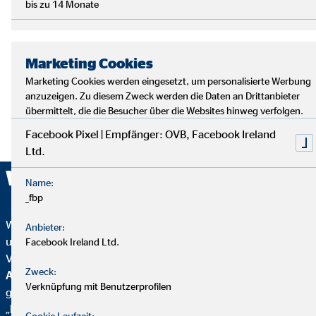
bis zu 14 Monate
Marketing Cookies
Marketing Cookies werden eingesetzt, um personalisierte Werbung
anzuzeigen. Zu diesem Zweck werden die Daten an Drittanbieter
übermittelt, die die Besucher über die Websites hinweg verfolgen.
Facebook Pixel | Empfänger: OVB, Facebook Ireland
Ltd.
Wir sind ausgezeichnet!
Name:
_fbp
Wir wurden mehrfach ausgezeichnet – ein starkes Zeichen für
Anbieter:
unser Engagement in Qualität, Fairness und Nachhaltigkeit.
Facebook Ireland Ltd.
Von
Focus Mone
y
wurden wir für
Top
Zweck:
Altersvorsorgeberatung und als fairster Finanzvertrieb
Verknüpfung mit Benutzerprofilen
geehrt. Zusätzlich erhielten wir vom
Handelsblatt
das
„
FairCompany“-
Siegel, bewertet durch das
Institut für
Cookie Laufzeit: