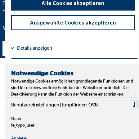
Finanzen zukünftig einfach, zeitsparend und ohne lästiges
Alle Cookies akzeptieren
Haushaltsbuch planen können. Auf nur einer Seite DIN A4.
Ausgewählte Cookies akzeptieren
Mit Ihrem persönlichen Finanzkompass.
Details anzeigen
Kontakt aufnehmen
Impressum
Datenschutz
|
Notwendige Cookies
Notwendige Cookies ermöglichen grundlegende Funktionen und
sind für die einwandfreie Funktion der Website erforderlich. Die
Deaktivierung kann die Funktion der Webseite einschränken.
Benutzereinstellungen | Empfänger: OVB
Name:
fe_typo_user
Anbieter: