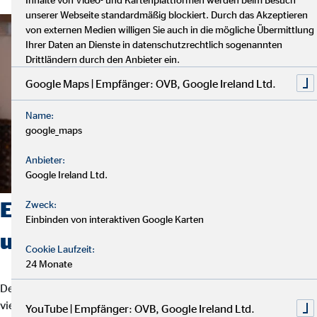
unserer Webseite standardmäßig blockiert. Durch das Akzeptieren
von externen Medien willigen Sie auch in die mögliche Übermittlung
Ihrer Daten an Dienste in datenschutzrechtlich sogenannten
Drittländern durch den Anbieter ein.
Google Maps | Empfänger: OVB, Google Ireland Ltd.
Name:
google_maps
Anbieter:
Google Ireland Ltd.
Erreichen Sie Ihre Ziele mit
Zweck:
Einbinden von interaktiven Google Karten
unserem System
Cookie Laufzeit:
24 Monate
Der Finanzmarkt bietet eine Vielzahl von Möglichkeiten, doch
viele Menschen fühlen sich eher überfordert und verwirrt als das
YouTube | Empfänger: OVB, Google Ireland Ltd.