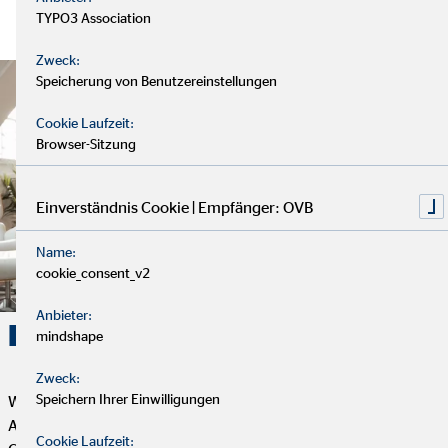
TYPO3 Association
Zweck:
Speicherung von Benutzereinstellungen
Cookie Laufzeit:
Browser-Sitzung
Einverständnis Cookie | Empfänger: OVB
Name:
cookie_consent_v2
Anbieter:
Karriere. Erfolg. OVB.
mindshape
Zweck:
Speichern Ihrer Einwilligungen
Wenn du Flexibilität, Selbstbestimmung und eine erfüllende
Aufgabe mit Sinn und Zweck suchst, dann ist die Tätigkeit als
Cookie Laufzeit: