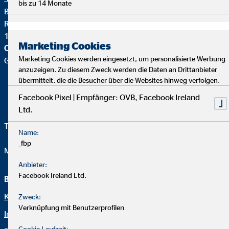
bis zu 14 Monate
Bezirksdirektor für die OVB
Reichsstr. 1,
14052 Berlin
Marketing Cookies
OVB Vermögensberatung AG
Marketing Cookies werden eingesetzt, um personalisierte Werbung
Geschäftsstelle |
anzuzeigen. Zu diesem Zweck werden die Daten an Drittanbieter
übermittelt, die die Besucher über die Websites hinweg verfolgen.
Facebook Pixel | Empfänger: OVB, Facebook Ireland
Ltd.
Telefon:
+49 30 49778722
Name:
_fbp
Mail:
stefan.zeh@ovb.de
Anbieter:
Facebook Ireland Ltd.
Beraterseite
Rechtliche Hinweise
Karriere bei OVB in Berlin
Datenschutz
Zweck:
Verknüpfung mit Benutzerprofilen
Impressum
Erklärung zur Barrierefreiheit
Cookie Laufzeit: