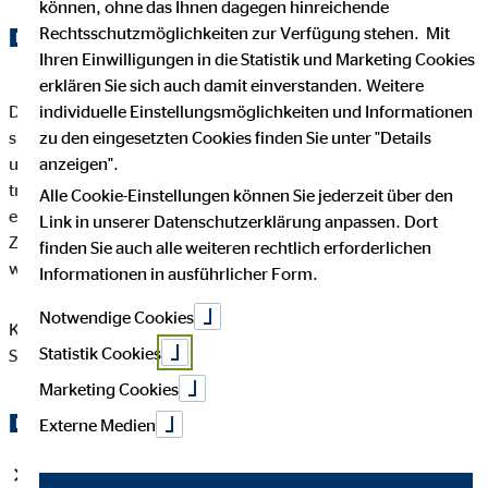
können, ohne das Ihnen dagegen hinreichende
Dann hast Du ihn jetzt gefunden!
Rechtsschutzmöglichkeiten zur Verfügung stehen. Mit
Ihren Einwilligungen in die Statistik und Marketing Cookies
erklären Sie sich auch damit einverstanden. Weitere
Die Vermögensberater unserer OVB-Landesdirektion in Berlin
individuelle Einstellungsmöglichkeiten und Informationen
sind seit Jahren zuverlässige Partner an der Seite ihrer Kunden
zu den eingesetzten Cookies finden Sie unter "Details
und helfen ihnen, die richtigen finanziellen Entscheidungen zu
anzeigen".
treffen und somit ihre ganz persönlichen Ziele und Wünsche zu
Alle Cookie-Einstellungen können Sie jederzeit über den
erreichen. Letztendlich schaffen wir nichts geringeres als
Link in unserer Datenschutzerklärung anpassen. Dort
Zufriedenheit und erhalten dafür viele Empfehlungen für
finden Sie auch alle weiteren rechtlich erforderlichen
weitere Beratungsmandate.
Informationen in ausführlicher Form.
Notwendige Cookies
Kann man sich etwas Schöneres von seinem Beruf wünschen?
Statistik Cookies
Sei ganz vorne mit dabei!
Marketing Cookies
Das erwartet Dich bei uns:
Externe Medien
Du gestaltest Deinen Lehrplan ganz individuell nach