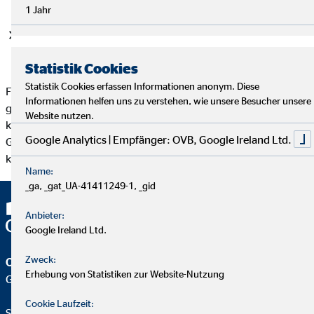
1 Jahr
Du kannst mit MS Office gut umgehen, bist im Internet
zuhause und sprichst fließend Deutsch.
Statistik Cookies
Statistik Cookies erfassen Informationen anonym. Diese
Fühlst Du Dich angesprochen? Du hast noch Fragen? Rufe uns
Informationen helfen uns zu verstehen, wie unsere Besucher unsere
gerne an, wir freuen uns, Dich persönlich kennenzulernen und
Website nutzen.
können Dir eins versichern: unsere Branche baut nicht ab. Im
Google Analytics | Empfänger: OVB, Google Ireland Ltd.
Gegenteil, wir wachsen stetig und haben uns mithin als absolut
krisensicher erwiesen.
Name:
_ga, _gat_UA-41411249-1, _gid
Anbieter:
Google Ireland Ltd.
Zweck:
OVB Vermögensberatung AG
Erhebung von Statistiken zur Website-Nutzung
Geschäftsstelle | Berlin
Cookie Laufzeit:
Stefan Zeh