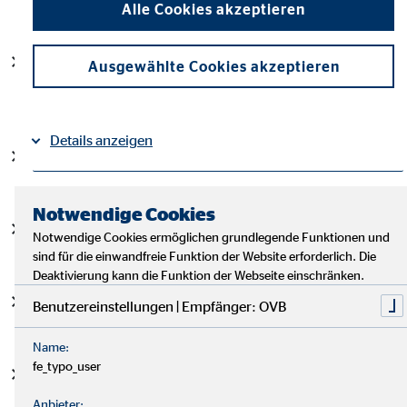
Alle Cookies akzeptieren
Deinen Stärken und Wünschen. Wir helfen Dir dabei.
Du arbeitest in Deinem eigenen Tempo mit einem
Ausgewählte Cookies akzeptieren
exzellenten Mentor an Deiner Seite. Somit wirst Du von
Anfang an in alle wesentlichen Themen eingebunden.
Details anzeigen
Du kannst schnell eigene Projekte übernehmen und
Entscheidungen treffen.
Impressum
Datenschutz
|
Notwendige Cookies
Du nimmst regelmäßig an Schulungen und
Notwendige Cookies ermöglichen grundlegende Funktionen und
Weiterbildungen Teil.
sind für die einwandfreie Funktion der Website erforderlich. Die
Deaktivierung kann die Funktion der Webseite einschränken.
Dich erwartet eine flache Hierarchiestruktur mit einer
Benutzereinstellungen | Empfänger: OVB
ausgeprägten “Du”-Kultur auf Augenhöhe.
Name:
fe_typo_user
Dein zukünftiges Büro ist mitten in der City-West mit
hervorragender Infrastruktur.
Anbieter: