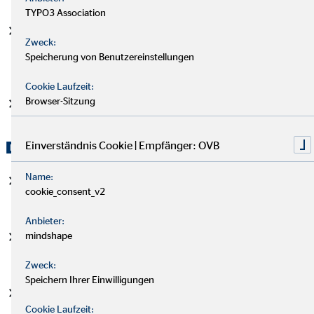
TYPO3 Association
Du wirst modern eingerichtete Arbeitsplätze und
Zweck:
Pausenräume mit leckeren Snacks und Getränken
Speicherung von Benutzereinstellungen
vorfinden.
Cookie Laufzeit:
Browser-Sitzung
Und zu guter Letzt - ein cooler Chef
Das zeichnet Dich aus:
Einverständnis Cookie | Empfänger: OVB
Name:
Du hast einen kaufmännischen Abschluss oder strebst
cookie_consent_v2
einen an.
Anbieter:
mindshape
Du magst Kommunikation mit Menschen und bist offen für
deren Wünsche.
Zweck:
Speichern Ihrer Einwilligungen
Du agierst gerne mit Zahlen und Fakten und hast
Cookie Laufzeit:
analytisches Denkvermögen.